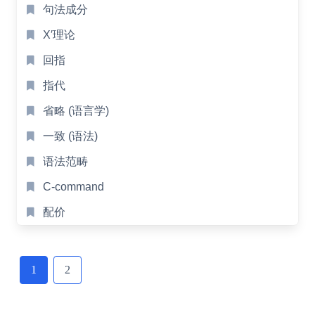
句法成分
X′理论
回指
指代
省略 (语言学)
一致 (语法)
语法范畴
C-command
配价
Posts
navigation
1
2