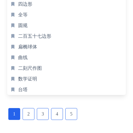
四边形
全等
圆规
二百五十七边形
扁椭球体
曲线
二刻尺作图
数学证明
台塔
Posts
navigation
1
2
3
4
5