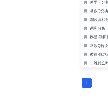
傅里叶分
常数Q变
潮汐调和
调和分析
黎曼-勒贝
常数Q转
彼得-魏尔
二维傅立
Posts
navigation
1