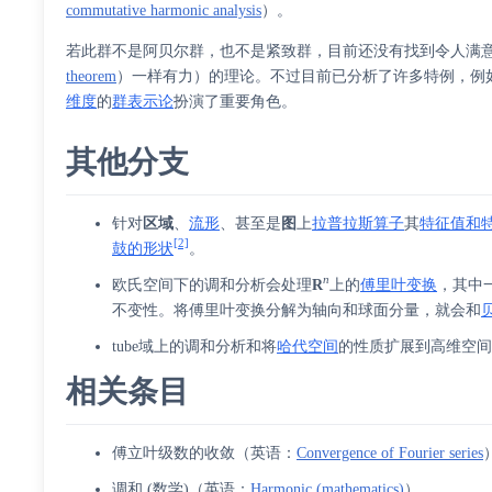
commutative harmonic analysis
）
。
若此群不是阿贝尔群，也不是紧致群，目前还没有找到令人满
theorem
）
一样有力）的理论。不过目前已分析了许多特例，例
维度
的
群表示论
扮演了重要角色。
其他分支
针对
区域
、
流形
、甚至是
图
上
拉普拉斯算子
其
特征值和
[2]
鼓的形状
。
n
欧氏空间下的调和分析会处理
R
上的
傅里叶变换
，其中
不变性。将傅里叶变换分解为轴向和球面分量，就会和
tube域上的调和分析和将
哈代空间
的性质扩展到高维空
相关条目
傅立叶级数的收敛
（
英语
：
Convergence of Fourier series
调和 (数学)
（
英语
：
Harmonic (mathematics)
）