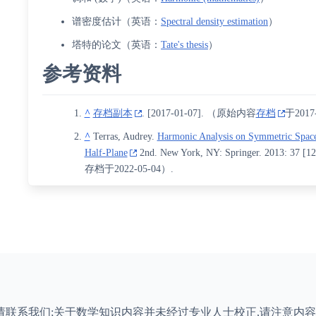
谱密度估计
（
英语
：
Spectral density estimation
）
塔特的论文
（
英语
：
Tate's thesis
）
参考资料
^
存档副本
.
[
2017-01-07
]
. （原始内容
存档
于2017
^
Terras, Audrey.
Harmonic Analysis on Symmetric Spaces
Half-Plane
2nd. New York, NY: Springer. 2013: 37
[
12
存档于2022-05-04）.
请联系我们;关于数学知识内容并未经过专业人士校正,请注意内容