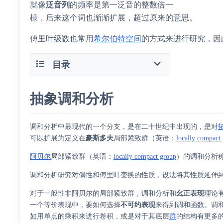
就像
泛音列
的频率是第一泛音的整数倍一
様，后来这个词也渐渐扩展，超过原来的意思。
傅里叶级数也常用
希尔伯特空间
的方式来进行研究，因
目录
抽象调和分析
调和分析中最现代的一个分支，是在二十世纪中出现的，是对
可以扩展为定义在
豪斯多夫
局部紧致群
（
英语
：
locally compact
阿贝尔
局部紧致群
（
英语
：
locally compact group
）
的调和分析
调和分析研究对偶性和傅里叶变换的性质，设法将其性质延伸
对于一般性非阿贝尔的局部紧致群，调和分析和
幺正表现
理论
一个等价表现中，要如何选择
不可约表现
来得到调和函数。调
如用单点的乘积来进行卷积，或是对于其底层
群
的结构有更多