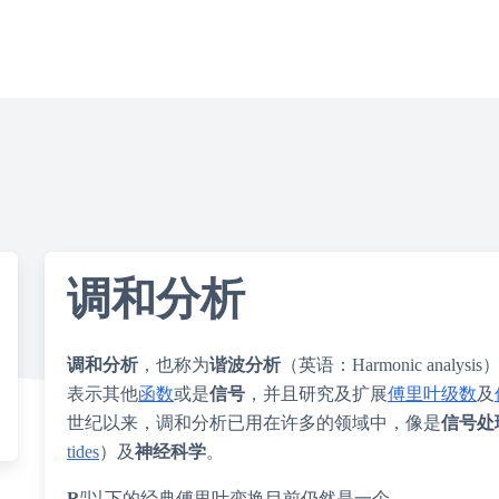
调和分析
调和分析
，也称为
谐波分析
（英语：
Harmonic analysis
表示其他
函数
或是
信号
，并且研究及扩展
傅里叶级数
及
世纪以来，调和分析已用在许多的领域中，像是
信号处
tides
）
及
神经科学
。
n
R
以下的经典傅里叶变换目前仍然是一个