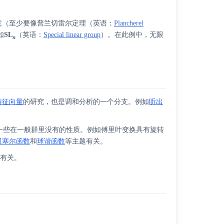
意（至少要像
普兰切雷尔定理
（
英语
：
Plancherel
如
SL
（
英语
：
Special linear group
）
。在此例中，无限
n
特征向量
的研究，也是调和分析的一个分支。例如
听出
一些在一般群里没有的性质。例如傅里叶变换具有旋转
贝塞尔函数
和
球谐函数
等主题有关。
间有关。
）