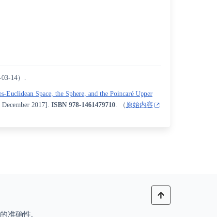
-03-14）.
-Euclidean Space, the Sphere, and the Poincaré Upper
 December
2017]
.
ISBN
978-1461479710
. （
原始内容
的准确性.