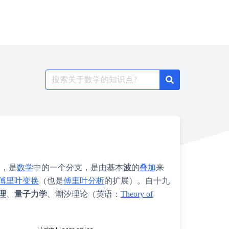
Search
for:
），是
数学
中的一个分支，是由基本
波
的
叠加
来
傅里叶变换
（也是
傅里叶分析
的扩展）。自十九
理
、
量子力学
、
潮汐理论
（
英语
：
Theory of