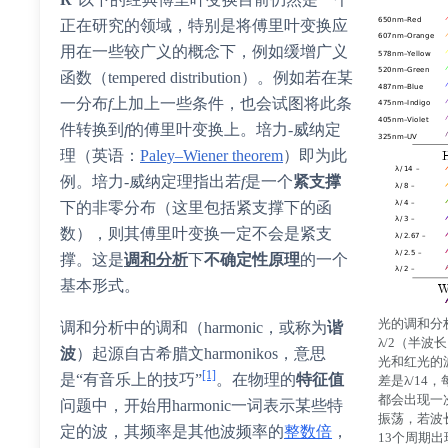
正在研究的领域，特别是将傅里叶变换应
用在一些较广义的概念下，例如缓增广义
函数（tempered distribution）。例如若在某
一分布
f
上加上一些条件，也会试图将此条
件转换到
f
的傅里叶变换上。
培力-威纳定
理
（
英语
：
Paley–Wiener theorem
）
即为此
例。培力-威纳定理指出若
f
是一个
紧支撑
下的非零分布（这里包括紧支撑下的函
数），则其傅里叶变换一定不会是紧支
撑。这是
调和分析
下
不确定性原理
的一个
基本形式。
光的调和分
调和分析中的调和（harmonic，或称为
谐
λ/2（半
波
）起源自古希腊文harmonikos，意思
光和红光的
[1]
是“有音乐上的技巧”
。在物理的
特征值
差是λ/14
都会出现一
问题中，开始用harmonic一词表示某些特
振荡，若波长
定的波，其频率是其他波频率的
整数倍
，
13个周期