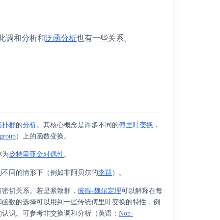
此调和分析和
泛函分析
也有一些关系。
拓扑群
的
分析
。其核心概念是许多不同的
傅里叶变换
，
 group
）
上的函数变换。
称为
庞特里亚金对偶性
。
到不同的情形下（例如非阿贝尔的
李群
）。
有密切关系。若是紧致群，
彼得-魏尔定理
可以解释在每
和函数的选择可以用到一些传统傅里叶变换的特性，例
的认识。可参考
非交换调和分析
（
英语
：
Non-