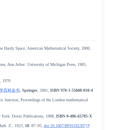
the Hardy Space, American Mathematical Society, 2000,
ons, Ann Arbor: University of Michigan Press, 1985,
, 1970
学百科全书
,
Springer
, 2001,
ISBN
978-1-55608-010-4
tic function, Proceedings of the London mathematical
w York: Dover Publications, 1988,
ISBN
0-486-65785-X
Math. Z., 1923,
18
: 87–95,
doi:10.1007/BF01192397