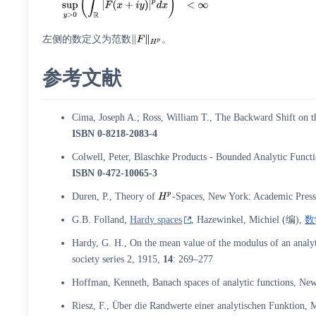
左侧的数定义为范数
。
参考文献
Cima, Joseph A.; Ross, William T., The Backward Shift on 
ISBN
0-8218-2083-4
Colwell, Peter, Blaschke Products - Bounded Analytic Functi
ISBN
0-472-10065-3
Duren, P., Theory of
-Spaces, New York: Academic Press
G.B. Folland,
Hardy spaces
, Hazewinkel, Michiel (编),
数
Hardy, G. H., On the mean value of the modulus of an analy
society series 2, 1915,
14
: 269–277
Hoffman, Kenneth, Banach spaces of analytic functions, Ne
Riesz, F., Über die Randwerte einer analytischen Funktion, 