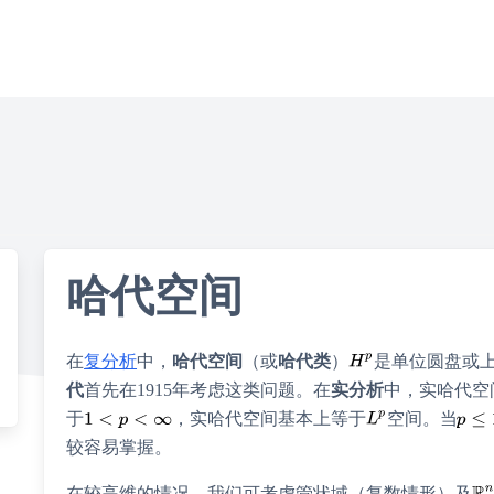
哈代空间
在
复分析
中，
哈代空间
（或
哈代类
）
是单位圆盘或
代
首先在1915年考虑这类问题。在
实分析
中，实哈代空
于
，实哈代空间基本上等于
空间。当
较容易掌握。
在较高维的情况，我们可考虑管状域（复数情形）及