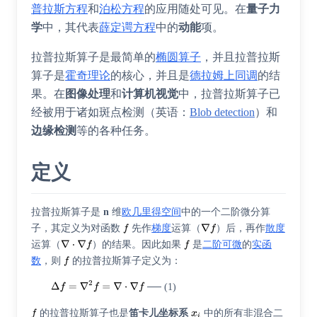
普拉斯方程
和
泊松方程
的应用随处可见。在
量子力
学
中，其代表
薛定谔方程
中的
动能
项。
拉普拉斯算子是最简单的
椭圆算子
，并且拉普拉斯
算子是
霍奇理论
的核心，并且是
德拉姆上同调
的结
果。在
图像处理
和
计算机视觉
中，拉普拉斯算子已
经被用于诸如
斑点检测
（
英语
：
Blob detection
）
和
边缘检测
等的各种任务。
定义
拉普拉斯算子是
n
维
欧几里得空间
中的一个二阶微分算
子，其定义为对函数
先作
梯度
运算（
）后，再作
散度
运算（
）的结果。因此如果
是
二阶可微
的
实函
数
，则
的拉普拉斯算子定义为：
── (1)
的拉普拉斯算子也是
笛卡儿坐标系
中的所有非混合二