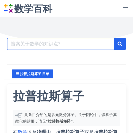
数学百科
Search
for:
拉普拉斯算子 目录
拉普拉斯算子
此条目介绍的是多元微分算子。关于图论中，该算子离
散化的结果，请见“
拉普拉斯矩阵
”。
在
数学
以及
物理
中，
拉普拉斯算子
或是
拉普拉斯算