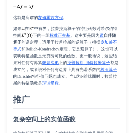
这就是所谓的
亥姆霍兹方程
。
如果
在
中有界，拉普拉斯算子的特征函数时希尔伯特
空间
下的一组
标准正交基
。这主要是因为
紧
自伴随
算子
的谱定理，适用于拉普拉斯的逆算子（根据
庞加莱不
等式
和Rellich-Kondrachov定理，它是紧算子）。这也可以
表明特征函数是无穷阶可微的函数。更一般地说，这些结
果对任何有界紧
黎曼流形
上的
拉普拉斯-贝特拉米算子
都是
成立的，或者说对任何有边界上具有光滑系数的
椭圆算子
的Dirichlet特征值问题也成立。当Ω为N维球面时，拉普拉
斯的特征函数是
球谐函数
。
推广
复杂空间上的实值函数