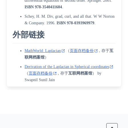
differential equations of second order. Springer. 2001.
ISBN
978-3540411604
.
Schey, H. M. Div, grad, curl, and all that. W W Norton
& Company. 1996.
ISBN
978-0393969979
.
外部链接
MathWorld: Laplacian
（
页面存档备份
，存于
互
联网档案馆
）
Derivation of the Laplacian in Spherical coordinates
（
页面存档备份
，存于
互联网档案馆
） by
Swapnil Sunil Jain