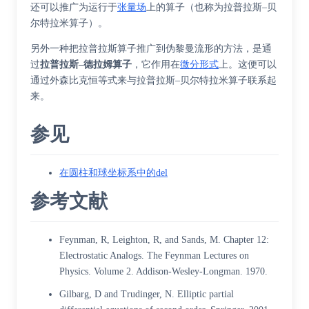
还可以推广为运行于
张量场
上的算子（也称为拉普拉斯–贝
尔特拉米算子）。
另外一种把拉普拉斯算子推广到伪黎曼流形的方法，是通
过
拉普拉斯–德拉姆算子
，它作用在
微分形式
上。这便可以
通过
外森比克恒等式
来与拉普拉斯–贝尔特拉米算子联系起
来。
参见
在圆柱和球坐标系中的del
参考文献
Feynman, R, Leighton, R, and Sands, M. Chapter 12:
Electrostatic Analogs.
The Feynman Lectures on
Physics
. Volume 2. Addison-Wesley-Longman. 1970.
Gilbarg, D and Trudinger, N. Elliptic partial