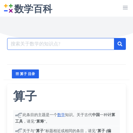
数学百科
Search
for:
算子 目录
算子
此条目的主题是一个
数学
知识。关于古代
中国
一种
计算
工具
，请见“
算筹
”。
关于与“
算子
”标题相近或相同的条目，请见“
算子 (编