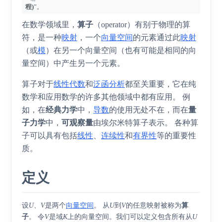
程)
”。
在数学领域里，
算子
（operator）有别于物理的算
符，是一种
映射
，一个
向量空间
的元素通过此
映射
（或
模
）在另一个向量空间（也有可能是相同的向
量空间）中产生另一个元素。
算子对于
线性代数
和
泛函分析
都至关重要，它在纯
数学和应用数学的许多其他领域中都有应用。 例
如，在
经典力学
中，
导数
的使用无处不在，而在
量
子力学
中，
可观察量
由埃尔米特算子表示。 各种算
子可以具有包括
线性
、
连续性
和
有界性
等的重要性
质。
定义
设
U
、
V
是两个
向量空间
。 从
U
到
V
的任意映射被称为
算
子
。 令
V
是域
K
上的向量空间。我们可以定义包含所有从
U