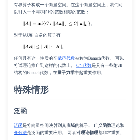
有界算子构成一个向量空间。在这个向量空间上，我们可
以引入一个与
U
和
V
的范数相容的范数：
。
对于从
U
到自身的算子有
。
任何具有这一性质的辛
赋范代数
被称为
Banach代数
。 可以
将
谱理论
推广到这样的代数上。
C*-代数
是具有一些附加
结构的Banach代数，在
量子力学
中起重要作用。
特殊情形
泛函
泛函
是将向量空间映射到其底
域
的算子。
广义函数
理论和
变分法
是泛函的重要应用。 两者对
理论物理
都非常重要。