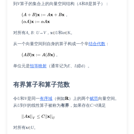
到
V
算子的集合上的向量空间结构（
A
和
B
是算子）：
，
对所有
A, B: U→V，
x
U
和
α
K
。
从一个向量空间到自身的算子构成一个辛
结合代数
：
，
单位元是
恒等映射
（通常记为
E
、
I或
id）。
有界算子和算子范数
令
U
和
V
是同一
有序域
（例如
）上的两个
赋范
向量空间。
从
U
到
V
的线性算子被称为
有界
，如果存在
C>0
满足
对所有
x
U
。