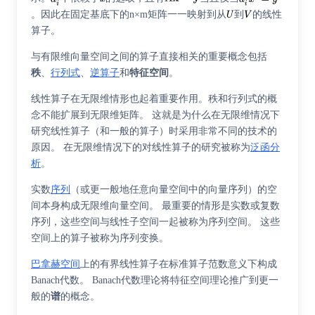
。因此在固定基底下的n×m矩阵一一映射到从
到
的线性
算子。
与有限维向量空间之间的算子直接相关的重要概念包括
秩
、
行列式
、
逆算子
和
特征空间
。
线性算子在无限维情形也起着重要作用。秩和行列式的概
念不能扩展到无限维矩阵。 这就是为什么在无限维情况下
研究线性算子（和一般的算子）时采用非常不同的技术的
原因。 在无限维情况下的对线性算子的研究被称为
泛函分
析
。
实数
序列
（或更一般地任意向量空间中的向量序列）的空
间本身构成无限维向量空间。 最重要的情形是实数或复数
序列，这些空间与线性子空间一起被称为
序列空间
。 这些
空间上的算子被称为
序列变换
。
巴拿赫空间
上的有界线性算子在标准算子范数意义下构成
Banach代数
。 Banach代数理论将特征空间理论推广到更一
般的
谱
的概念。