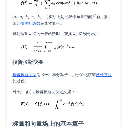
，
2
(a
, a
, b
, a
, b
, ...)
实际上是无限维向量空间ℓ
的元素，
0
1
1
2
2
因此
傅里叶级数
是线性算子。
当处理
R
→
C
的一般函数时，变换采用积分形式：
。
拉普拉斯变换
拉普拉斯变换
是另一种积分算子，用于简化求解
微分方程
的过程。
对于
f
=
f
(
s
)，拉普拉斯变换定义如下：
。
标量和向量场上的基本算子