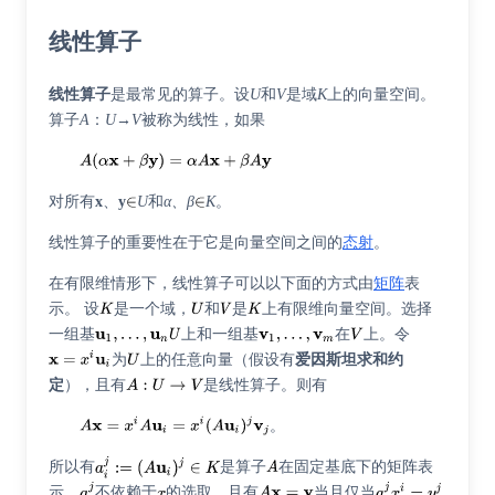
线性算子
线性算子
是最常见的算子。设
U
和
V
是域
K
上的向量空间。
算子
A
：
U
→
V
被称为线性，如果
对所有
x
、
y
U
和
α、β
K
。
线性算子的重要性在于它是向量空间之间的
态射
。
在有限维情形下，线性算子可以以下面的方式由
矩阵
表
示。 设
是一个域，
和
是
上有限维向量空间。选择
一组基
上和一组基
在
上。令
为
上的任意向量（假设有
爱因斯坦求和约
定
），且有
是线性算子。则有
。
所以有
是算子
在固定基底下的矩阵表
示。
不依赖于
的选取，且有
当且仅当