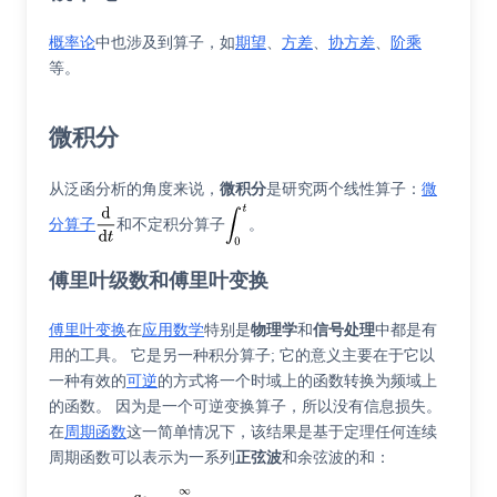
概率论
中也涉及到算子，如
期望
、
方差
、
协方差
、
阶乘
等。
微积分
从泛函分析的角度来说，
微积分
是研究两个线性算子：
微
分算子
和不定积分算子
。
傅里叶级数和傅里叶变换
傅里叶变换
在
应用数学
特别是
物理学
和
信号处理
中都是有
用的工具。 它是另一种积分算子; 它的意义主要在于它以
一种有效的
可逆
的方式将一个时域上的函数转换为频域上
的函数。 因为是一个可逆变换算子，所以没有信息损失。
在
周期函数
这一简单情况下，该结果是基于定理任何连续
周期函数可以表示为一系列
正弦波
和余弦波的和：