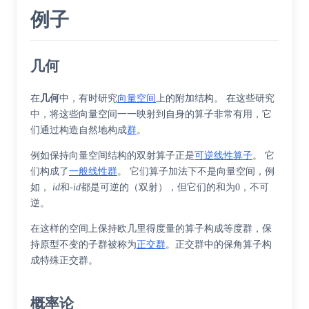
例子
几何
在
几何
中，有时研究
向量空间
上的附加结构。 在这些研究
中，将这些向量空间一一映射到自身的算子非常有用，它
们通过构造自然地构成
群
。
例如保持向量空间结构的双射算子正是
可逆
线性算子
。 它
们构成了
一般线性群
。 它们算子加法下不是向量空间，例
如，
id
和-
id
都是可逆的（双射），但它们的和为0，不可
逆。
在这样的空间上保持欧几里得度量的算子构成
等度群
，保
持原型不变的子群被称为
正交群
。正交群中的保角算子构
成特殊正交群。
概率论