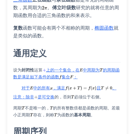
数，其周期为
。
傅立叶级数
研究的就将任意的周
期函数用合适的三角函数的和来表示。
复数
函数可能会有两个不相称的周期，
椭圆函数
就
是类似的函数。
通用定义
设
为
封闭性
运算
上的一个集合，在
中周期为
的周期函
数是满足如下条件的函数
集合
：
对于
中的所有
，满足
且
。
注意：除非
是
可交换
的，否则
必须位于右侧。
周期
不是唯一的，
的所有整数倍都是函数的周期。若最
小正周期
存在，则称
为函数的
基本周期
。
周期序列