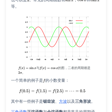
等。
与
的图，二者的周期都是
。
一个简单的例子是
的小数变量：
其中有一些例子是
锯齿波
、
方波
以及
三角形波
。
三角函数
正弦函数
与
余弦函数
都是常见的周期函