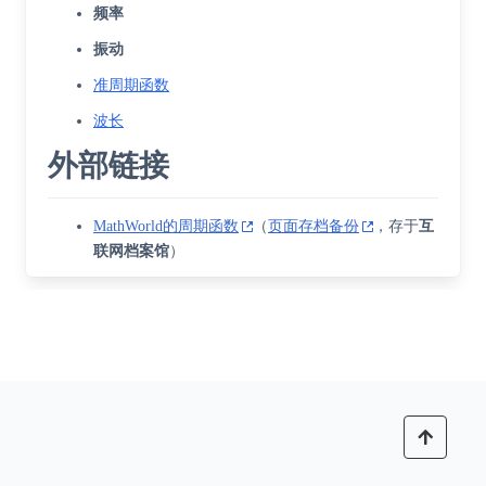
频率
振动
准周期函数
波长
外部链接
MathWorld的周期函数
（
页面存档备份
，存于
互
联网档案馆
）