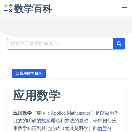
数学百科
Search
for:
应用数学 目录
应用数学
应用数学
（英语：
Applied Mathematics
）是以应用为
目的的明确的
数学
理论和方法的总称，研究如何应
用数学知识到其他范畴（尤其是
科学
）的
数学
分