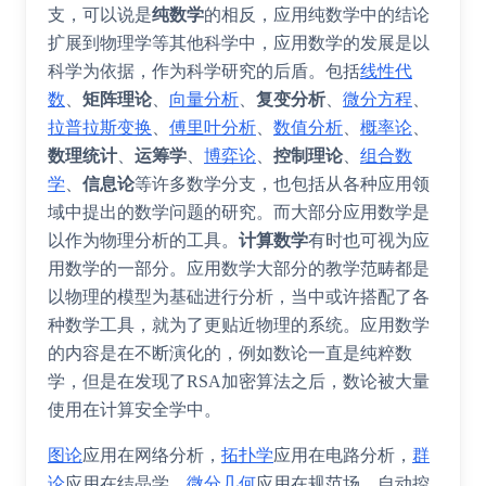
支，可以说是
纯数学
的相反，应用纯数学中的结论
扩展到物理学等其他科学中，应用数学的发展是以
科学为依据，作为科学研究的后盾。包括
线性代
数
、
矩阵理论
、
向量分析
、
复变分析
、
微分方程
、
拉普拉斯变换
、
傅里叶分析
、
数值分析
、
概率论
、
数理统计
、
运筹学
、
博弈论
、
控制理论
、
组合数
学
、
信息论
等许多数学分支，也包括从各种应用领
域中提出的数学问题的研究。而大部分应用数学是
以作为物理分析的工具。
计算数学
有时也可视为应
用数学的一部分。应用数学大部分的教学范畴都是
以物理的模型为基础进行分析，当中或许搭配了各
种数学工具，就为了更贴近物理的系统。应用数学
的内容是在不断演化的，例如数论一直是纯粹数
学，但是在发现了RSA加密算法之后，数论被大量
使用在计算安全学中。
图论
应用在网络分析，
拓扑学
应用在电路分析，
群
论
应用在结晶学，
微分几何
应用在规范场，自动控