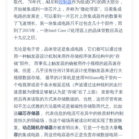
取代。 70年代，
ALU
和
控制器
作为组成CPU的两大部分，
开始被集成到一块芯片上，并称为“微处理器”。沿着集成
电路的发展史，可以看到一片芯片上所集成器件的数量有
了飞速增长。第一块集成电路只不过包含几十个部件，而
到了2015年，一块Intel Core i7处理器上的晶体管数目高达
十九亿之巨。
无论是电子管，晶体管还是集成电路，它们都可以通过使
用一种触发器设计机制来用作存储程序体系结构中的“存
储”部件。 而事实上触发器的确被用作小规模的超高速存
储。但是，几乎没有任何计算机设计使用触发器来进行大
规模数据存储。 最早的计算机是使用Williams电子管向一
个电视屏或若干条水银延迟线（声波通过这种线时的走行
速度极为缓慢足够被认为是“存储”在了上面） 发射电子束
然后再来读取的方式来存储数据的。当然，这些尽管有效
却不怎么优雅的方法最终还是被磁性存储取而代之。比如
说
磁芯存储器
， 代表信息的电流可在其中的铁质材料内制
造恒久的弱磁场，当这个磁场再被读出时就实现了数据恢
复。
动态随机存储器
亦被发明出来。它是一个包含大量
电
容
的集成电路，而这些电容器件正是负责存储数据电荷—