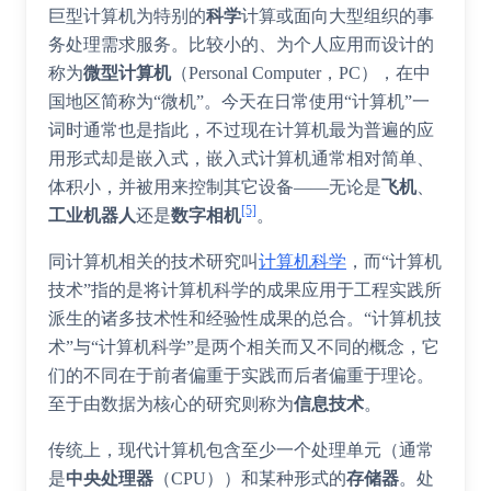
巨型计算机为特别的
科学
计算或面向大型组织的事
务处理需求服务。比较小的、为个人应用而设计的
称为
微型计算机
（Personal Computer，PC），在中
国地区简称为“微机”。今天在日常使用“计算机”一
词时通常也是指此，不过现在计算机最为普遍的应
用形式却是嵌入式，嵌入式计算机通常相对简单、
体积小，并被用来控制其它设备——无论是
飞机
、
[5]
工业机器人
还是
数字相机
。
同计算机相关的技术研究叫
计算机科学
，而“计算机
技术”指的是将计算机科学的成果应用于工程实践所
派生的诸多技术性和经验性成果的总合。“计算机技
术”与“计算机科学”是两个相关而又不同的概念，它
们的不同在于前者偏重于实践而后者偏重于理论。
至于由数据为核心的研究则称为
信息技术
。
传统上，现代计算机包含至少一个处理单元（通常
是
中央处理器
（CPU））和某种形式的
存储器
。处