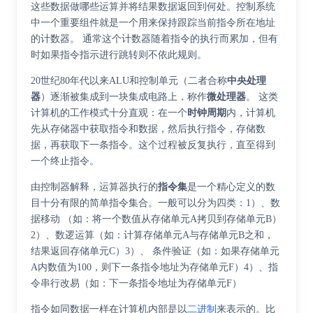
这些数据做哪些运算并将结果数据返回到何处。控制系统
中一个重要组件就是一个用来保持跟踪当前指令所在地址
的计数器。 通常这个计数器随着指令的执行而累加，但有
时如果指令指示进行跳转则不依此规则。
20世纪80年代以来ALU和控制单元（二者合称
中央处理
器
）逐渐被集成到一块集成电路上，称作
微处理器
。 这类
计算机的工作模式十分直观：在一个
时钟周期
内，计算机
先从存储器中获取指令和数据，然后执行指令，存储数
据，再获取下一条指令。这个过程被反复执行，直至得到
一个终止指令。
由控制器解释，运算器执行的
指令集
是一个精心定义的数
目十分有限的简单指令集合。一般可以分为四类：1）、数
据移动 （如：将一个数值从存储单元A拷贝到存储单元B）
2）、数逻运算（如：计算存储单元A与存储单元B之和，
结果返回存储单元C）3）、 条件验证（如：如果存储单元
A内数值为100，则下一条指令地址为存储单元F）4）、指
令串行改易（如：下一条指令地址为存储单元F）
指令如同数据一样在计算机内部是以
二进制
来表示的。比