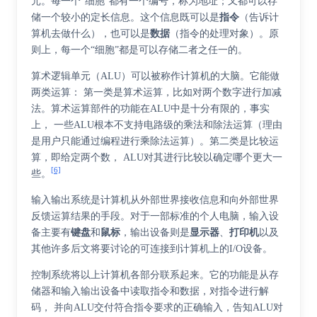
元。每一个“细胞”都有一个编号，称为地址；又都可以存
储一个较小的定长信息。这个信息既可以是
指令
（告诉计
算机去做什么），也可以是
数据
（指令的处理对象）。原
则上，每一个“细胞”都是可以存储二者之任一的。
算术逻辑单元（ALU）可以被称作计算机的大脑。它能做
两类运算： 第一类是算术运算，比如对两个数字进行加减
法。算术运算部件的功能在ALU中是十分有限的，事实
上， 一些ALU根本不支持电路级的乘法和除法运算（理由
是用户只能通过编程进行乘除法运算）。第二类是比较运
算，即给定两个数， ALU对其进行比较以确定哪个更大一
[6]
些。
输入输出系统是计算机从外部世界接收信息和向外部世界
反馈运算结果的手段。对于一部标准的个人电脑，输入设
备主要有
键盘
和
鼠标
，输出设备则是
显示器
、
打印机
以及
其他许多后文将要讨论的可连接到计算机上的I/O设备。
控制系统将以上计算机各部分联系起来。它的功能是从存
储器和输入输出设备中读取指令和数据，对指令进行解
码， 并向ALU交付符合指令要求的正确输入，告知ALU对