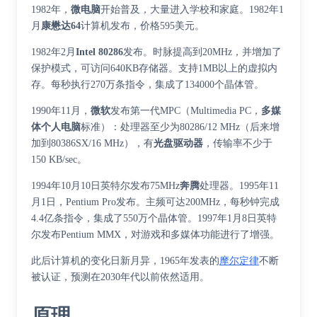
1982年，
微电脑
开始普及，大量进入学校和家庭。1982年1
月
康懋达64
计算机发布，价格595美元。
1982年2月
Intel 80286
发布。时脉提高到20MHz，并增加了
保护模式，可访问640KB存储器。支持1MB以上的虚拟内
存。每秒执行270万条指令，集成了134000个晶体管。
1990年11月，
微软
发布第一代MPC（Multimedia PC，
多媒
体
个人电脑
标准）：处理器至少为80286/12 MHz（后来增
加到80386SX/16 MHz），有
光盘驱动器
，传输率不少于
150 KB/sec。
1994年10月10日英特尔发布75MHz
奔腾
处理器。1995年11
月1日，Pentium Pro发布。主频可达200MHz，每秒钟完成
4.4亿条指令，集成了550万个晶体管。1997年1月8日英特
尔发布Pentium MMX，对游戏和多媒体功能进行了增强。
此后计算机的变化日新月异，1965年发表的
摩尔定律
不断
被认证，预测在2030年代以前依然适用。
原理