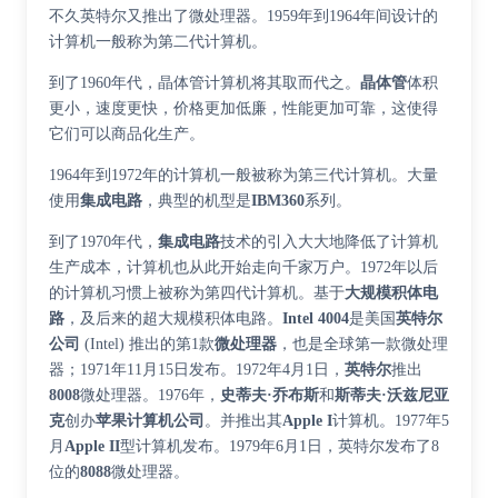
不久英特尔又推出了微处理器。1959年到1964年间设计的
计算机一般称为第二代计算机。
到了1960年代，晶体管计算机将其取而代之。
晶体管
体积
更小，速度更快，价格更加低廉，性能更加可靠，这使得
它们可以商品化生产。
1964年到1972年的计算机一般被称为第三代计算机。大量
使用
集成电路
，典型的机型是
IBM360
系列。
到了1970年代，
集成电路
技术的引入大大地降低了计算机
生产成本，计算机也从此开始走向千家万户。1972年以后
的计算机习惯上被称为第四代计算机。基于
大规模积体电
路
，及后来的
超大规模积体电路
。
Intel 4004
是美国
英特尔
公司
(Intel) 推出的第1款
微处理器
，也是全球第一款微处理
器；1971年11月15日发布。1972年4月1日，
英特尔
推出
8008
微处理器。1976年，
史蒂夫·乔布斯
和
斯蒂夫·沃兹尼亚
克
创办
苹果计算机公司
。并推出其
Apple I
计算机。1977年5
月
Apple II
型计算机发布。1979年6月1日，英特尔发布了8
位的
8088
微处理器。