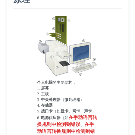
个人电脑
的主要结构：
1.
屏幕
2.
主板
3.
中央处理器
（
微处理器
）
4.
存储器
5.
接口卡
（如
显卡
、
网卡
、
声卡
）
在手动语言转
6.
电源供应器
（如
换规则中检测到错误
在手
、
动语言转换规则中检测到错