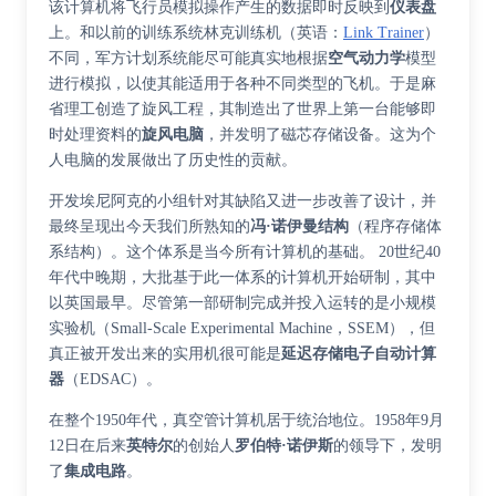
该计算机将飞行员模拟操作产生的数据即时反映到
仪表盘
上。和以前的训练系统
林克训练机
（
英语
：
Link Trainer
）
不同，军方计划系统能尽可能真实地根据
空气动力学
模型
进行模拟，以使其能适用于各种不同类型的飞机。于是麻
省理工创造了旋风工程，其制造出了世界上第一台能够即
时处理资料的
旋风电脑
，并发明了磁芯存储设备。这为个
人电脑的发展做出了历史性的贡献。
开发埃尼阿克的小组针对其缺陷又进一步改善了设计，并
最终呈现出今天我们所熟知的
冯·诺伊曼结构
（程序存储体
系结构）。这个体系是当今所有计算机的基础。 20世纪40
年代中晚期，大批基于此一体系的计算机开始研制，其中
以英国最早。尽管第一部研制完成并投入运转的是
小规模
实验机
（Small-Scale Experimental Machine，SSEM），但
真正被开发出来的实用机很可能是
延迟存储电子自动计算
器
（EDSAC）。
在整个1950年代，真空管计算机居于统治地位。1958年9月
12日在后来
英特尔
的创始人
罗伯特·诺伊斯
的领导下，发明
了
集成电路
。