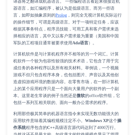
译器将之翻译成机器语言。 一些编程语言看起来很接近机
器语言，如汇编程序，被认为是低级语言。而另一些语
言，如即如抽象原则的
Prolog
，则完全无视计算机实际运行
的操作细节，可谓是高级语言。对于一项特定任务，应该
根据其事务特点，程序员技能，可用工具和客户需求来选
择相应的语言，其中又以客户需求最为重要（美国和中国
军队的工程项目通常被要求使用
Ada语言
）。
计算机软件是与计算机程序并不相等的另一个词汇。计算
机软件一个较为包容性较强的技术术语，它包含了用于完
成任务的各种程序以及所有相关材料。举例说，一个视频
游戏不但只包含程序本身，也包括图片、声音以及其他创
造虚拟游戏环境的数据内容。在零售市场，在一部计算机
上的某个应用程序只是一个面向大量用户的软件的一个副
本。这里老生常谈的例子当然还是
微软
的office软件组，它
包括一系列互相关联的、面向一般办公需求的程序。
利用那些极其简单的机器语言指令来实现无数功能强大的
应用软件意味着其编程规模注定不小。
Windows XP
这个
操
作系统
程序包含的
C++
高级语言源代码达到了4000万行。
当然这还不是最大的。如此庞大的软件规模也显示了管理