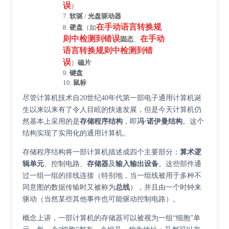
误
）
7.
软驱
/
光盘驱动器
在手动语言转换规
8.
硬盘
（如
则中检测到错误
在手动
固态
、
语言转换规则中检测到错
误
）
磁片
9.
键盘
10.
鼠标
尽管计算机技术自20世纪40年代第一部电子通用计算机诞
生以来以来有了令人目眩的快速发展，但是今天计算机仍
然基本上采用的是
存储程序结构
，即
冯·诺伊曼结构
。这个
结构实现了实用化的通用计算机。
存储程序结构将一部计算机描述成四个主要部分：
算术逻
辑单元
、控制电路、
存储器
及
输入输出设备
。这些部件通
过一组一组的排线连接（特别地，当一组线被用于多种不
同意图的数据传输时又被称为
总线
），并且由一个时钟来
驱动（当然某些其他事件也可能驱动控制电路）。
概念上讲，一部计算机的存储器可以被视为一组“细胞”单