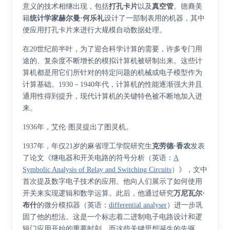
意义的技术相继出现，包括
打孔卡片
以及
真空管
。德裔美
籍
统计学家
赫尔曼·何乐礼
设计了一部制表用的机器，其中
便应用打孔卡片来进行大规模自动数据处理。
在20世纪前半叶，为了迎合科学计算的需要，许多专门用
途的、复杂度不断增长的模拟计算机被研制出来。这些计
算机都是用它们所针对的特定问题的机械或电子模型作为
计算基础。1930－1940年代，计算机的性能逐渐强大并且
通用性得到提升，现代计算机的关键特色被不断地加入进
来。
1936年，艾伦·图灵提出了图灵机。
1937年，年仅21岁的麻省理工学院研究生
克劳德·香农
发表
了论文《
继电器和开关电路的符号分析
（
英语
：
A
Symbolic Analysis of Relay and Switching Circuits
）
》，文中
首次提及数字电子技术的应用。他向人们展示了如何使用
开关来实现逻辑和数学运算。此后，他通过研究
万尼瓦尔·
布什
的
微分模拟器
（
英语
：
differential analyser
）
进一步巩
固了他的想法。这是一个标志着二进制电子电路设计和逻
辑门应用开始的重要时刻，而这些关键思想诞生的先驱，