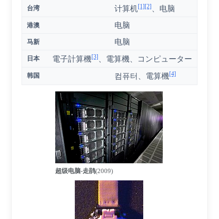
[1]
[2]
台湾
计算机
、电脑
电脑
港澳
电脑
马新
[3]
日本
電子計算機
、
電算機
、
コンピューター
[4]
韩国
컴퓨터
、
電算機
超级电脑-走鹃
(2009)