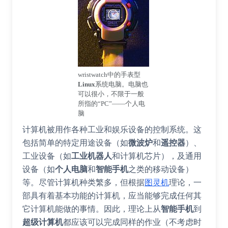
wristwatch中的手表型
Linux
系统电脑。电脑也
可以很小，不限于一般
所指的“PC”——个人电
脑
计算机被用作各种工业和娱乐设备的控制系统。这
包括简单的特定用途设备（如
微波炉
和
遥控器
）、
工业设备（如
工业机器人
和
计算机芯片
），及通用
设备（如
个人电脑
和
智能手机
之类的移动设备）
等。尽管计算机种类繁多，但根据
图灵机
理论，一
部具有着基本功能的计算机，应当能够完成任何其
它计算机能做的事情。因此，理论上从
智能手机
到
超级计算机
都应该可以完成同样的作业（不考虑时