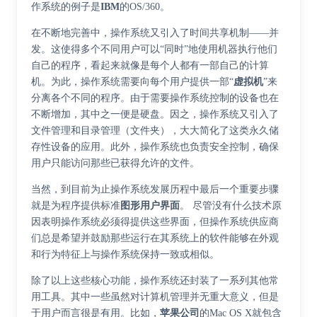
作系统的例子是
IBM
的OS/360。
在不断地完善中，操作系统又引入了时间共享机制——并
发。这使得多个不同用户可以“同时”地使用机器执行他们
自己的程序，看起来就像是每个人都有一部自己的计算
机。为此，操作系统需要向每个用户提供一部“
虚拟机
”来
分离各个不同的程序。由于需要操作系统控制的设备也在
不断增加，其中之一便是硬盘。因之，操作系统又引入了
文件管理和目录管理（文件夹），大大简化了这类永久储
存性设备的应用。此外，操作系统也负责安全控制，确保
用户只能访问那些已获得允许的文件。
当然，到目前为止操作系统发展历程中最后一个重要步骤
就是为程序提供标准
图形用户界面
。 尽管没有什么技术原
因表明操作系统必须得提供这些界面，但操作系统供应商
们总是希望并鼓励那些运行在其系统上的软件能够在外观
和行为特征上与操作系统保持一致或相似。
除了以上这些核心功能，操作系统还封装了一系列其他常
用工具。其中一些虽然对计算机管理并无重大意义，但是
于用户而言很是有用。比如，
苹果公司
的Mac OS X就包含