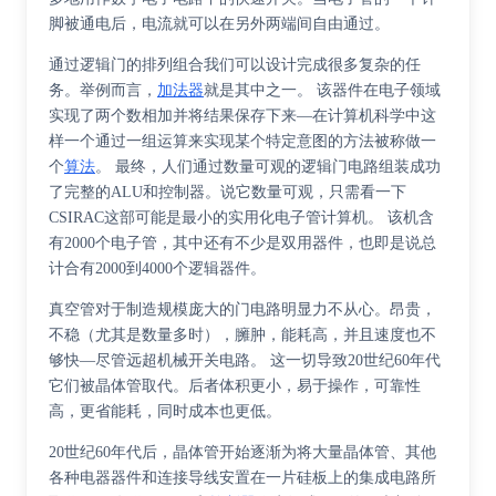
脚被通电后，电流就可以在另外两端间自由通过。
通过逻辑门的排列组合我们可以设计完成很多复杂的任
务。举例而言，
加法器
就是其中之一。 该器件在电子领域
实现了两个数相加并将结果保存下来—在计算机科学中这
样一个通过一组运算来实现某个特定意图的方法被称做一
个
算法
。 最终，人们通过数量可观的逻辑门电路组装成功
了完整的ALU和控制器。说它数量可观，只需看一下
CSIRAC这部可能是最小的实用化电子管计算机。 该机含
有2000个电子管，其中还有不少是双用器件，也即是说总
计合有2000到4000个逻辑器件。
真空管对于制造规模庞大的门电路明显力不从心。昂贵，
不稳（尤其是数量多时），臃肿，能耗高，并且速度也不
够快—尽管远超机械开关电路。 这一切导致20世纪60年代
它们被晶体管取代。后者体积更小，易于操作，可靠性
高，更省能耗，同时成本也更低。
20世纪60年代后，晶体管开始逐渐为将大量晶体管、其他
各种电器器件和连接导线安置在一片硅板上的集成电路所