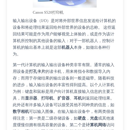
Canon S520打印机
输入输出设备（I/O）是对将外部世界信息发送给计算机的
设备和将处理结果返回给外部世界的设备的总称。 这些返
回结果可能是作为用户能够视觉上体验的，或是作为该计
算机所控制的其他设备的输入：对于一部机器人，控制计
算机的输出基本上就是这部
机器人
本身，如做出各种行
为。
第一代计算机的输入输出设备种类非常有限。通常的输入
用设备是
打孔卡片
的读卡机，用来将指令和数据导入内
存；而用于存储结果的输出设备则一般是磁带。随着科技
的进步，输入输出设备的丰富性得到提高。以个人计算机
为例：键盘和鼠标是用户向计算机直接输入信息的主要工
具，而
显示器
、
打印机
、
扩音器
、
耳机
则返回处理结果。
此外还有许多输入设备可以接受其他不同种类的信息，如
数字相机
可以输入图像。在输入输出设备中，有两类很值
得注意：第一类是二级存储设备，如
硬盘
，
光盘
或其他速
度缓慢但拥有很高容量的设备。第二个是
计算机网络
访问