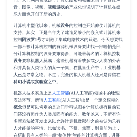
们。人们利用合成器，计算机图形和
动画
来创作和修改声
音，图像，视频。
视频游戏
的产业化也说明了计算机在娱
乐方面也开创了新的历史。
计算机小型化以来，机械
设备
的控制也开始仰仗计算机的
支持。其实，正是当年为了建造足够小的嵌入式计算机来
控制
阿波罗1号
才刺激了集成电路技术的跃进。今天想要找
一部不被计算机控制的有源机械设备要比找一部哪怕是部
分计算机控制的设备要难得多。可能最著名的计算机控制
设备
要非机器人莫属，这些机器有着或多或少人类的外表
和并具备人类行为的某一子集。在批量生产中，工业
机器
人
已是寻常之物。不过，完全的拟人机器人还只是停留在
科幻小说
或
实验室
之中。
机器人技术实质上是
人工智能
(AI人工智能)领域中的
物理
表达环节。所谓
人工智能
(AI人工智能)是一个定义模糊的
概念
但是可以肯定的是这门学科试图令计算机拥有目前它
们还没有但作为人类却固有的能力。数年以来，不断有许
多新
方法
被开发出来以允许计算机做那些之前被认为只有
人才能做的事情。比如读书、下棋。然而，到目前为止，
在研制具有人类的一般“整体性”智能的计算机方面，进展