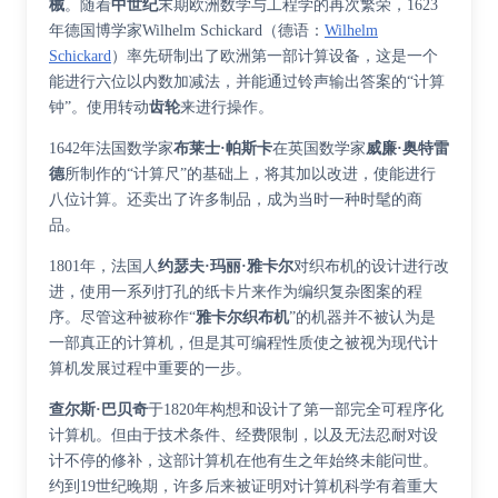
械
。随着
中世纪
末期欧洲数学与工程学的再次繁荣，1623
年德国博学家
Wilhelm Schickard
（
德语
：
Wilhelm
Schickard
）
率先研制出了欧洲第一部计算设备，这是一个
能进行六位以内数加减法，并能通过铃声输出答案的“计算
钟”。使用转动
齿轮
来进行操作。
1642年法国数学家
布莱士·帕斯卡
在英国数学家
威廉·奥特雷
德
所制作的“计算尺”的基础上，将其加以改进，使能进行
八位计算。还卖出了许多制品，成为当时一种时髦的商
品。
1801年，法国人
约瑟夫·玛丽·雅卡尔
对织布机的设计进行改
进，使用一系列打孔的纸卡片来作为编织复杂图案的程
序。尽管这种被称作“
雅卡尔织布机
”的机器并不被认为是
一部真正的计算机，但是其可编程性质使之被视为现代计
算机发展过程中重要的一步。
查尔斯·巴贝奇
于1820年构想和设计了第一部完全可
程序化
计算机。但由于技术条件、经费限制，以及无法忍耐对设
计不停的修补，这部计算机在他有生之年始终未能问世。
约到19世纪晚期，许多后来被证明对计算机科学有着重大