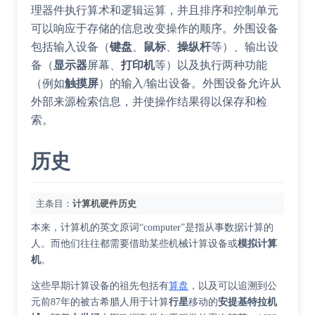
理器件执行算术和逻辑运算，并且排序和控制单元
可以响应于存储的信息改变操作的顺序。外围设备
包括输入设备（
键盘
、
鼠标
、
操纵杆
等）、输出设
备（
显示器
屏幕、
打印机
等）以及执行两种功能
（例如
触摸屏
）的输入/输出设备。外围设备允许从
外部来源检索信息，并使操作结果得以保存和检
索。
历史
主条目：
计算机硬件历史
本来，计算机的英文原词“
computer
”是指从事数据计算的
人。而他们往往都需要借助某些机械计算设备或
模拟计算
机
。
这些早期计算设备的祖先包括有
算盘
，以及可以追溯到公
元前87年的被古希腊人用于计算
行星
移动的
安提基特拉机