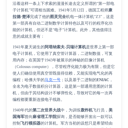
沿着这样一条上下求索的漫漫长途去定义所谓的“第一部电
子计算机”可谓相当困难。1941年5月12日，德国工程师
康
拉德·楚泽
完成了他的
图灵完全
机电一体计算机“Z3”，这是
第一部具有自动二进制数学计算特色以及可行的程序化功
能的计算机，但还不是“电子”计算机。此外，其他值得注
意的成就主要有：
1941年夏天诞生的
阿塔纳索夫-贝瑞计算机
是世界上第一部
电子计算机，它使用了真空管计算器，二进制数值，可复
用内存；在英国于1943年被展示的神秘的巨像计算机
（Colossus computer），尽管程序化能力极为有限，但是它
使人们确信使用真空管既值得信赖，又能实现电气化的再
编程；哈佛大学的
马克一号
；以及基于二进制的
ENIAC
，
全名为电子数值积分计算器，这是第一部通用意图的计算
机，但由于其结构设计不够弹性化，导致对它的每一次再
编程都要重新连接电子线路。
1940年代的
第二次世界大战
中，为训练
轰炸机
飞行员，
美
国海军
曾向
麻省理工学院
探询，是否能够开发出一款可以
控制
飞行模拟器
的计算机。军方当初的设想只是希望经由