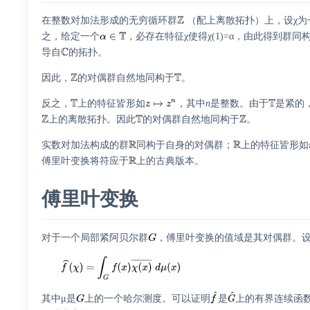
在整数对加法形成的无穷循环群
（配上离散拓扑）上，设χ为
之，给定一个
，必存在特征χ使得χ(1)=α，由此得到群同
导自
的拓扑。
因此，
的对偶群自然地同构于
。
反之，
上的特征皆形如
，其中
n
是整数。由于
是紧的
上的离散拓扑。因此
的对偶群自然地同构于
。
实数对加法构成的群
同构于自身的对偶群；
上的特征皆形如
傅里叶变换将符应于
上的古典版本。
傅里叶变换
对于一个局部紧阿贝尔群
，傅里叶变换的值域是其对偶群。
其中μ是
上的一个哈尔测度。可以证明
是
上的有界连续函