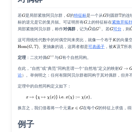
若
是局部紧致阿贝尔群，
的
特征标
是一个从
到圆群
的连
标的逆元是它的复共轭。可证明所有
上的特征标在
紧致开拓
局部紧致阿贝尔群，称作
对偶群
，记为
或
。若
可分
，则
这可用线性代数中的对偶空间来类比，就像一个布于
的向量
。更抽象的说，这两者都是
可表函子
，被
及
所
定理
：二次对偶
与
有个自然同构。
在此，“自然”或“典范”同构意谓一个“自然地”定义的映射
论
）。举例明之：任何有限阿贝尔群都同构于其对偶群，但并
定理中的自然同构定义如下：
。
换言之，我们借着将一个元素
在每个
的特征上求值，得
例子