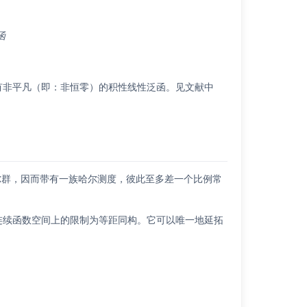
函
有非平凡（即：非恒零）的积性线性泛函。见文献中
尔群，因而带有一族哈尔测度，彼此至多差一个比例常
连续函数空间上的限制为等距同构。它可以唯一地延拓