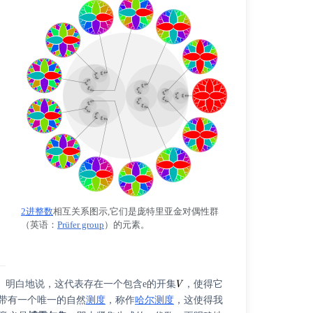
2进整数
相互关系图示,它们是
庞特里亚金对偶性群
（
英语
：
Prüfer group
）
的元素。
。明白地说，这代表存在一个包含e的开集
，使得它
带有一个唯一的自然
测度
，称作
哈尔测度
，这使得我