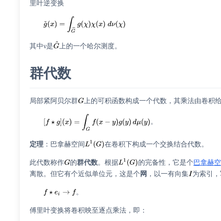
里叶逆变换
其中ν是
上的一个哈尔测度。
群代数
局部紧阿贝尔群
上的可积函数构成一个代数，其乘法由卷积
。
定理
：巴拿赫空间
在卷积下构成一个交换结合代数。
此代数称作
的
群代数
。根据
的完备性，它是个
巴拿赫
离散。但它有个
近似单位元
，这是个
网
，以一有向集
为索引，
。
傅里叶变换将卷积映至逐点乘法，即：