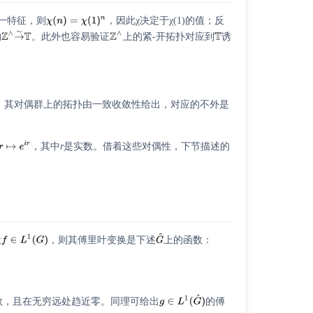
一特征，则
，因此χ决定于χ(1)的值；反
构
。此外也容易验证
上的紧-开拓扑对应到
诱
，其对偶群上的拓扑由一致收敛性给出，对应的不外是
，其中
r
是实数。借着这些对偶性，下节描述的
设
，则其傅里叶变换是下述
上的函数：
数，且在无穷远处趋近零。同理可给出
的傅