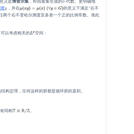
确意义是
博雷尔集
，即由紧集生成的σ-代数。更明确地
测度
μ，并在
的意义下满足“右不
任两个右不变哈尔测度至多差一个正的比例常数。准此
。
是可以考虑相关的
空间：
的结构定理，任何这样的群都是循环群的直积。
有同构
。