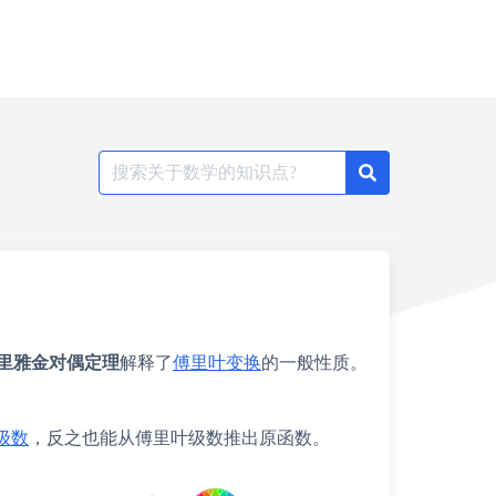
Search
for:
里雅金对偶定理
解释了
傅里叶变换
的一般性质。
级数
，反之也能从傅里叶级数推出原函数。