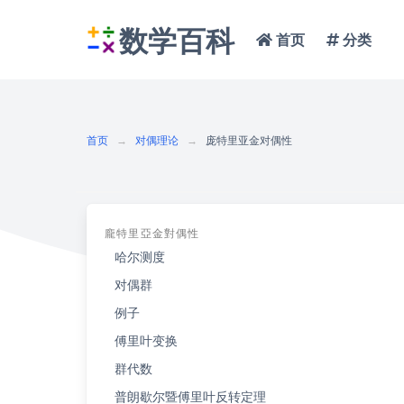
数学百科
首页
分类
首页
对偶理论
庞特里亚金对偶性
龐特里亞金對偶性
哈尔测度
对偶群
例子
傅里叶变换
群代数
普朗歇尔暨傅里叶反转定理