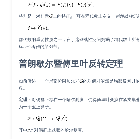
。
特别是，对任意
上的特征χ，可在群代数上定义一
积性线性泛
。
群代数的重要性质之一，在于这些线性泛函穷竭了群代数上所
Loomis
著作的第34节。
普朗歇尔暨傅里叶反转定理
如前所述，一个局部紧阿贝尔群
的对偶群依然是局部紧阿贝
数。
定理
：对偶群上存在一个哈尔测度，使得傅里叶变换在紧支集
为一个幺正算子。
其中
是对偶群上既取的哈尔测度。