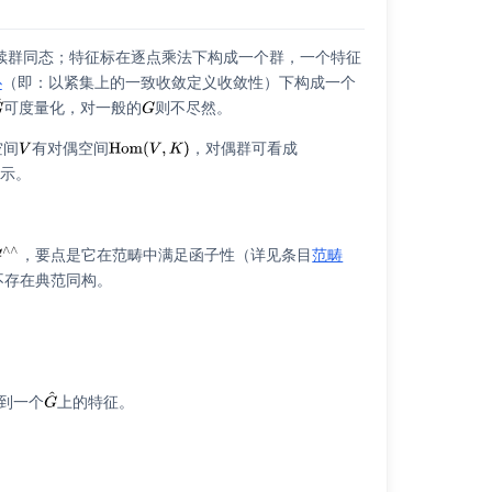
续群同态；特征标在逐点乘法下构成一个群，一个特征
扑
（即：以紧集上的一致收敛定义收敛性）下构成一个
可度量化，对一般的
则不尽然。
空间
有对偶空间
，对偶群可看成
表示。
，要点是它在范畴中满足函子性（详见条目
范畴
不存在典范同构。
到一个
上的特征。