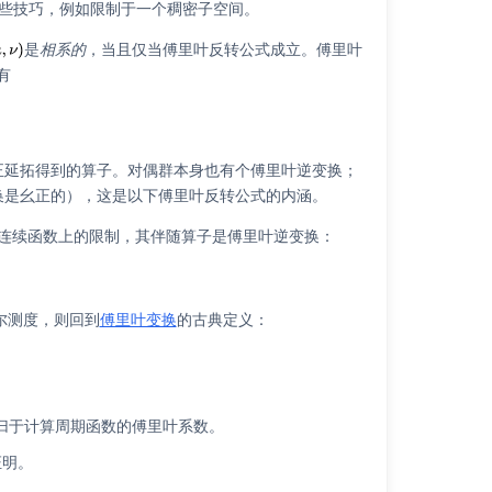
些技巧，例如限制于一个稠密子空间。
是
相系的
，当且仅当傅里叶反转公式成立。傅里叶
有
正延拓得到的算子。对偶群本身也有个傅里叶逆变换；
换是幺正的），这是以下傅里叶反转公式的内涵。
连续函数上的限制，其伴随算子是傅里叶逆变换：
尔测度，则回到
傅里叶变换
的古典定义：
归于计算周期函数的傅里叶系数。
证明。