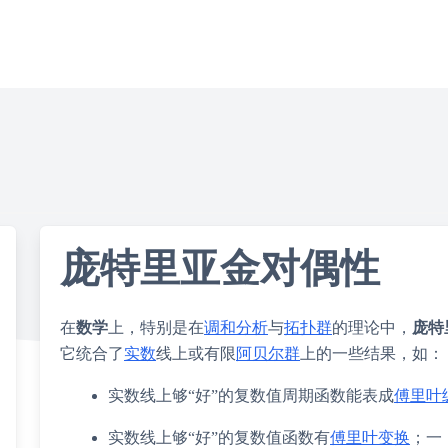
庞特里亚金对偶性
在
数学
上，特别是在
调和分析
与
拓扑群
的理论中，
庞特
它统合了
实数
线上或有限
阿贝尔群
上的一些结果，如：
实数线上够“好”的复数值周期函数能表成
傅里叶
实数线上够“好”的复数值函数有
傅里叶变换
；一