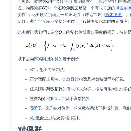
们可以一致地为
中“够好”的子集测量大小；在此“够好”的明
说，局部紧群
的一个
右哈尔测度
是指一个有限可加的
博雷尔
变性”；此测度尚须满足一些正则性（详见主条目
哈尔测度
）。
要领，亦可定义左不变哈尔测度，当
是阿贝尔群时两者符应
此测度让我们得以定义
上的复数值博雷尔函数的积分，特别
以下是局部紧
阿贝尔群
的若干例子：
，配上向量加法。
正实数配上乘法。此群透过指数及对数映射同构于
。
任意赋以
离散拓扑
的有限阿贝尔群。根据有限阿贝尔群
整数
配上加法，并赋予离散拓扑。
圆群
。这是绝对值为一的复数在乘法下构成的群。我们
p进数
配上加法及其p进拓扑。
对偶群