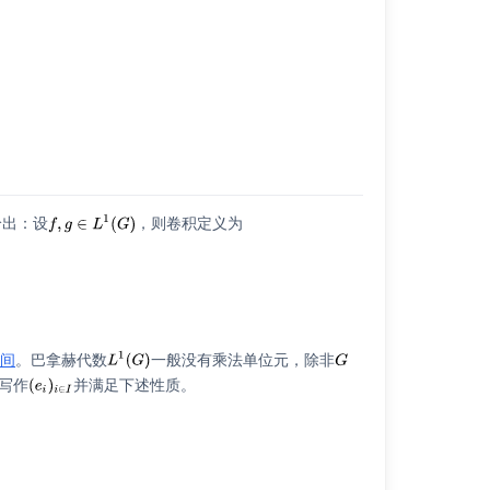
给出：设
，则卷积定义为
空间
。巴拿赫代数
一般没有乘法单位元，除非
写作
并满足下述性质。