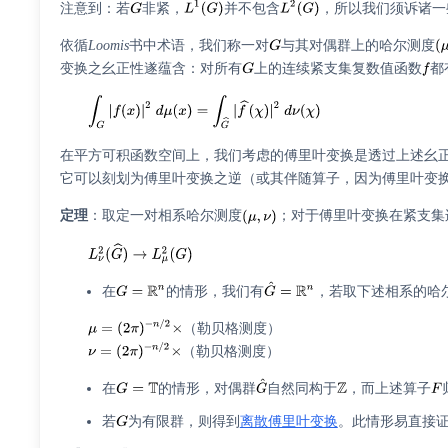
注意到：若
非紧，
并不包含
，所以我们须诉诸一
依循
Loomis
书中术语，我们称一对
与其对偶群上的哈尔测度
变换之幺正性遂蕴含：对所有
上的连续紧支集复数值函数
都
在平方可积函数空间上，我们考虑的傅里叶变换是透过上述幺
它可以刻划为傅里叶变换之逆（或其伴随算子，因为傅里叶变
定理
：取定一对相系哈尔测度
；对于傅里叶变换在紧支集
在
的情形，我们有
，若取下述相系的哈
（勒贝格测度）
（勒贝格测度）
在
的情形，对偶群
自然同构于
，而上述算子
若
为有限群，则得到
离散傅里叶变换
。此情形易直接