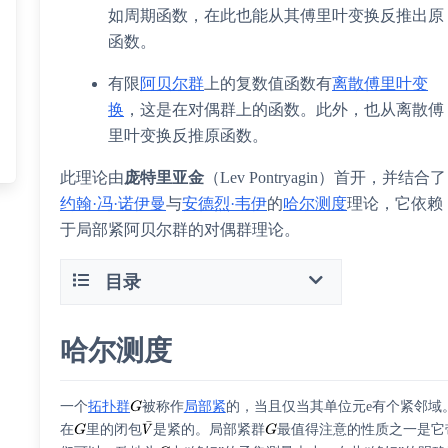
如周期函数，在此也能从其傅里叶变换反推出原
函数。
有限
阿贝尔群
上的复数值函数有
离散傅里叶变
换
，这是在
对偶群
上的函数。此外，也从离散傅
里叶变换反推原函数。
此理论由
庞特里亚金
（Lev Pontryagin）首开，并结合了
约翰·冯·诺伊曼
与
安德烈·韦伊
的
哈尔测度
理论，它依赖
于局部紧阿贝尔群的对偶群理论。
目录
哈尔测度
一个
拓扑群
被称作
局部紧
的，当且仅当其单位元e有个紧邻域
在
里的闭包
是紧的。局部紧群
最值得注意的性质之一是它