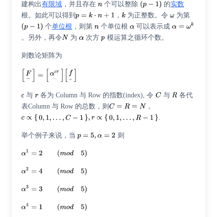
建构出
有限域
，并且存在
个可以整除
的
实数
根。如此可以得到
，
为正整数。令
为第
个
单位根
，则第
个单位根
可以表示成
。另外，再令
为
次方
模运算之循环个数。
则数论矩阵为
与
各为 Column 与 Row 的指数(index), 令
与
各代
表Column 与 Row 的总数，则
，
.
举个例子来说，当
则