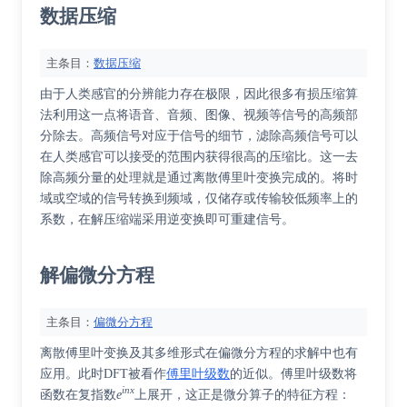
数据压缩
主条目：
数据压缩
由于人类感官的分辨能力存在极限，因此很多有损压缩算
法利用这一点将语音、音频、图像、视频等信号的高频部
分除去。高频信号对应于信号的细节，滤除高频信号可以
在人类感官可以接受的范围内获得很高的压缩比。这一去
除高频分量的处理就是通过离散傅里叶变换完成的。将时
域或空域的信号转换到频域，仅储存或传输较低频率上的
系数，在解压缩端采用逆变换即可重建信号。
解偏微分方程
主条目：
偏微分方程
离散傅里叶变换及其多维形式在偏微分方程的求解中也有
应用。此时DFT被看作
傅里叶级数
的近似。傅里叶级数将
inx
函数在复指数
e
上展开，这正是微分算子的特征方程：