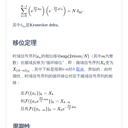
其中δ
是
Kronecker delta
。
kn
移位定理
时域信号序列
的相位移动
（其中
为整
数）在频域反映为“循环移位”，即：频域信号序列
变为
，其中下标是指将
k-m
对
N
取余
。类似的，由对
偶性，时域信号序列的循环移位对应于频域信号序列的相
移：
若
则
且有
周期性