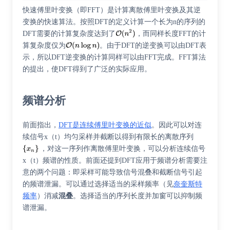
快速傅里叶变换（即FFT）是计算离散傅里叶变换及其逆
变换的快速算法。按照DFT的定义计算一个长为n的序列的
DFT需要的计算复杂度达到了
，而同样长度FFT的计
算复杂度仅为
。由于DFT的逆变换可以由DFT表
示，所以DFT逆变换的计算同样可以由FFT完成。FFT算法
的提出，使DFT得到了广泛的实际应用。
频谱分析
前面指出，
DFT是连续傅里叶变换的近似
。因此可以对连
续信号x（t）均匀采样并截断以得到有限长的离散序列
，对这一序列作离散傅里叶变换，可以分析连续信号
x（t）频谱的性质。前面还提到DFT应用于频谱分析需要注
意的两个问题：即采样可能导致信号混叠和截断信号引起
的频谱泄漏。可以通过选择适当的采样频率（见
奈奎斯特
频率
）消减
混叠
。选择适当的序列长度并加窗可以抑制频
谱泄漏。