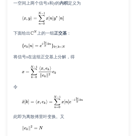
一空间上两个信号
x
和
y
的
内积
定义为
下面给出
上的一组
正交基
：
将信号
x
在这组正交基上分解，得
令
此即为离散傅里叶变换。又