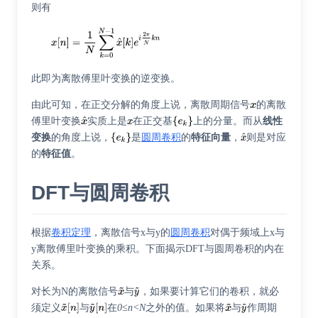
则有
此即为离散傅里叶变换的逆变换。
由此可知，在正交分解的角度上说，离散周期信号
的离散
傅里叶变换
实质上是
在正交基
上的分量。而从
线性
变换
的角度上说，
是
圆周卷积
的
特征向量
，
则是对应
的
特征值
。
DFT与圆周卷积
根据
卷积定理
，离散信号x与y的
圆周卷积
对偶于频域上x与
y离散傅里叶变换的乘积。下面揭示DFT与圆周卷积的内在
关系。
对长为N的离散信号
与
，如果要计算它们的卷积，就必
须定义
与
在
0≤n<N
之外的值。如果将
与
作周期