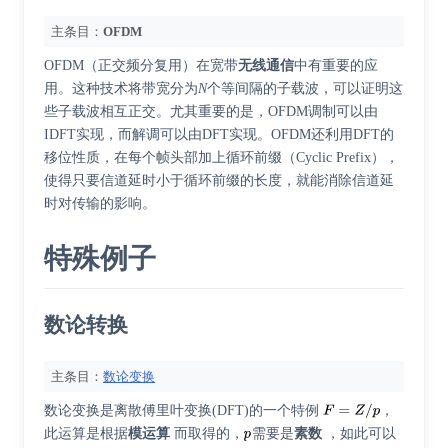
主条目：
OFDM
OFDM（正交频分复用）在宽带
无线通信
中有重要的应
用。这种技术将带宽分为
N
个等间隔的子载波，可以证明这
些子载波相互正交。尤其重要的是，OFDM调制可以由
IDFT实现，而解调可以由DFT实现。OFDM还利用DFT的
移位性质，在每个帧头部加上循环前缀（Cyclic Prefix），
使得只要信道延时小于循环前缀的长度，就能消除信道延
时对传输的影响。
特殊例子
数论转换
主条目：
数论变换
数论变换是离散傅里叶变换(DFT)的一个特例
，
此运算是根据
模运算
而取得的，
需要是
素数
，如此可以