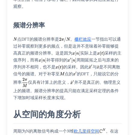
观察。
频谱分辨率
点DFT的频谱分辨率是
。
栅栏效应
一节指出可以通
过补零观察到更多的频点，但是这并不意味着补零能够提
高真正的频谱分辨率。这是因为
实际上是
采样的主
值序列，而将
补零得到的
周期延拓之后与原来的
序列并不相同，也不是
的采样。因此
与
是不同离散
信号的频谱。对于补零至
点的
的DFT，只能说它的分
辨率
仅具有计算上的意义，
并不是真正的、物理意义
上的频谱。频谱分辨率的提高只能在满足采样定理的条件
下增加时域采样长度来实现。
从空间的角度分析
周期为N的离散信号构成一个
N
维
欧几里得空间
。在这