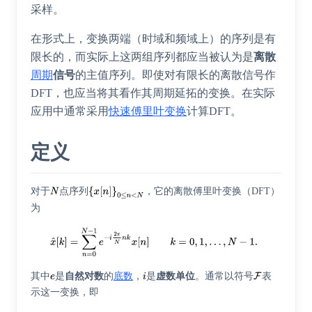
采样。
在形式上，变换两端（时域和频域上）的序列是有
限长的，而实际上这两组序列都应当被认为是
离散
周期
信号
的主值序列。即使对有限长的离散信号作
DFT，也应当将其看作其周期延拓的变换。在实际
应用中通常采用
快速傅里叶变换
计算DFT。
定义
对于
点序列
，它的离散傅里叶变换（DFT）
为
其中
是
自然对数
的
底数
，
是
虚数单位
。通常以符号
表
示这一变换，即