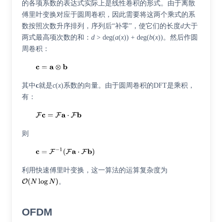
的各项系数的表达式实际上是线性卷积的形式。由于离散
傅里叶变换对应于圆周卷积，因此需要将这两个乘式的系
数按照次数升序排列，序列后“补零”，使它们的长度
d
大于
两式最高项次数的和：
d
> deg(
a
(
x
)) + deg(
b
(
x
))。然后作圆
周卷积：
其中
c
就是
c
(
x
)系数的向量。由于圆周卷积的DFT是乘积，
有：
则
利用快速傅里叶变换，这一算法的运算复杂度为
。
OFDM