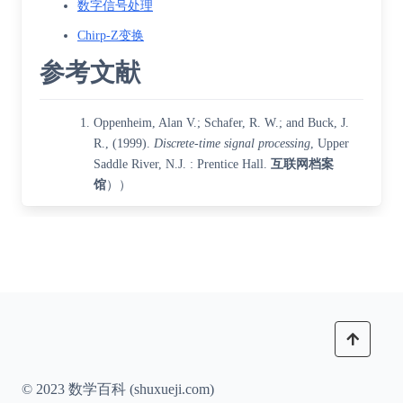
数字信号处理
Chirp-Z变换
参考文献
Oppenheim, Alan V.; Schafer, R. W.; and Buck, J.
R., (1999).
Discrete-time signal processing
, Upper
Saddle River, N.J. : Prentice Hall.
互联网档案
馆
））
© 2023 数学百科 (shuxueji.com)