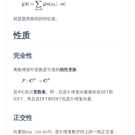
就是圆周卷积的特征值。
性质
完全性
离散傅里叶变换是可逆的
线性变换
其中
C
表示
复数集
。即，任意
N
-维复向量都存在DFT和
IDFT，而且其DFT和IDFT也是
N
-维复向量。
正交性
向量组exp（2π
i kn/N
）是
N
-维复数空间上的一组正交基：