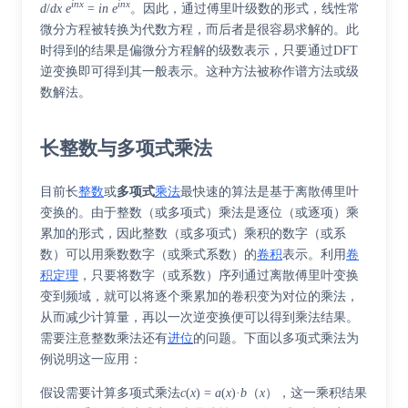
inx
inx
d
/
dx
e
=
in
e
。因此，通过傅里叶级数的形式，线性常
微分方程被转换为代数方程，而后者是很容易求解的。此
时得到的结果是偏微分方程解的级数表示，只要通过DFT
逆变换即可得到其一般表示。这种方法被称作谱方法或级
数解法。
长整数与多项式乘法
目前长
整数
或
多项式
乘法
最快速的算法是基于离散傅里叶
变换的。由于整数（或多项式）乘法是逐位（或逐项）乘
累加的形式，因此整数（或多项式）乘积的数字（或系
数）可以用乘数数字（或乘式系数）的
卷积
表示。利用
卷
积定理
，只要将数字（或系数）序列通过离散傅里叶变换
变到频域，就可以将逐个乘累加的卷积变为对位的乘法，
从而减少计算量，再以一次逆变换便可以得到乘法结果。
需要注意整数乘法还有
进位
的问题。下面以多项式乘法为
例说明这一应用：
假设需要计算多项式乘法
c
(
x
) =
a
(
x
)·
b
（
x
），这一乘积结果