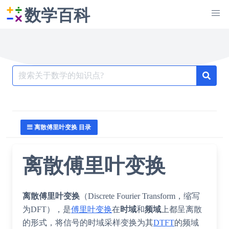
数学百科
Search
for:
离散傅里叶变换 目录
离散傅里叶变换
离散傅里叶变换
（
Discrete Fourier Transform
，缩写
为
DFT
），是
傅里叶变换
在
时域
和
频域
上都呈离散
的形式，将信号的时域采样变换为其
DTFT
的频域