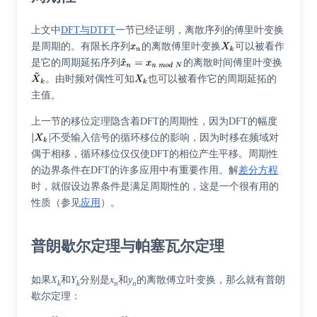
上文中
DFT与DTFT
一节已经证明，离散序列的傅里叶变换
是周期的。有限长序列
的离散傅里叶变换
可以被看作
是它的周期延拓序列
的离散时间傅里叶变换
。由时频对偶性可知
也可以被看作它的周期延拓的
主值。
上一节的移位定理隐含着DFT的周期性，因为DFT的幅度
不受输入信号的循环移位的影响，因为时移在频域对
偶于相移，循环移位仅仅使DFT的相位产生平移。周期性
的边界条件在DFT的许多应用中有重要作用。解
差分方程
时，就假设边界条件是满足周期性的，这是一个很有用的
性质（参见
应用
）。
普朗歇尔定理与帕塞瓦尔定理
如果
X
和
Y
分别是
x
和
y
的离散傅立叶变换，那么就有
普朗
k
k
n
n
歇尔定理
：