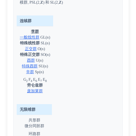
模群
, PSL(2,
Z
) 和 SL(2,
Z
)
连续群
李群
一般线性群
GL(n)
特殊线性群
SL(n)
正交群
O(n)
特殊正交群
SO(n)
酉群
U(n)
特殊酉群
SU(n)
辛群
Sp(n)
G
F
E
E
E
2
4
6
7
8
劳仑兹群
庞加莱群
无限维群
共形群
微分同胚群
环路群