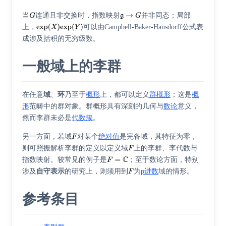
当
连通且非交换时，指数映射
并非同态；局部
上，
可以由Campbell-Baker-Hausdorff公式表
成涉及括积的无穷级数。
一般域上的李群
在任意
域
、
环
乃至于
概形
上，都可以定义
群概形
；这是
概
形
范畴中的群对象。群概形具有深刻的几何与
数论
意义，
然而李群未必是
代数簇
。
另一方面，若域
对某个
绝对值
是完备域，其特征为零，
则可照搬解析李群的定义以定义域
上的李群、李代数与
指数映射。较常见的例子是
；至于数论方面，特别
涉及
自守表示
的研究上，则须用到
为
p进数
域的情形。
参考条目