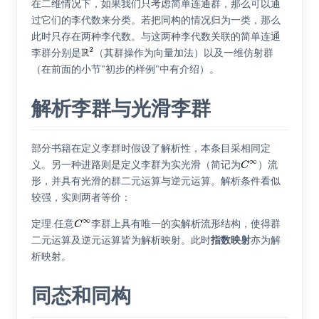
在二维情况下，如果我们只考虑简单连通群，那么可以通
过它们的李代数来分类。若把同构的情况归为一类，那么
此时只存在两种李代数。与这两种李代数关联的简单连通
李群分别是
（其群操作为向量加法）以及
一维仿射群
（在前面的小节"初步的样例"中有介绍）。
解析李群与光滑李群
部分书籍在定义李群时假设了解析性，本条目采相同定
义。另一种进路则是定义李群为实光滑（简记为
）流
形，并具有光滑的群二元运算与逆元运算。解析条件看似
较强，实则两者等价：
定理.任意
李群上具有唯一的实解析流形结构，使得群
二元运算及逆元运算皆为解析映射。此时
指数映射
亦为解
析映射。
同态和同构