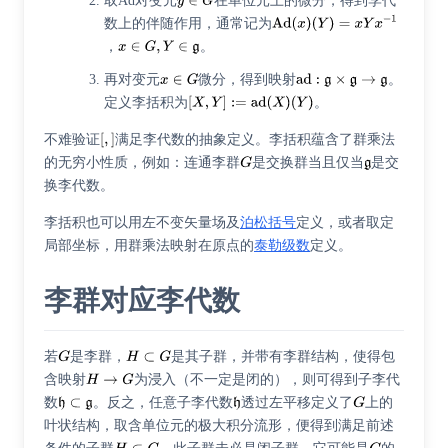
取Ad对变元
在单位元上的微分，得到李代
数上的伴随作用，通常记为
，
。
再对变元
微分，得到映射
。
定义李括积为
。
不难验证
满足李代数的抽象定义。李括积蕴含了群乘法
的无穷小性质，例如：连通李群
是交换群当且仅当
是交
换李代数。
李括积也可以用左不变矢量场及
泊松括号
定义，或者取定
局部坐标，用群乘法映射在原点的
泰勒级数
定义。
李群对应李代数
若
是李群，
是其子群，并带有李群结构，使得包
含映射
为浸入（不一定是闭的），则可得到子李代
数
。反之，任意子李代数
透过左平移定义了
上的
叶状结构，取含单位元的极大积分流形，便得到满足前述