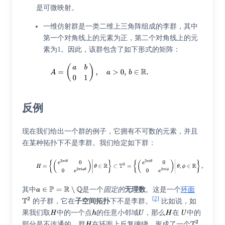
是可微映射。
一维仿射群
是一类二维
上三角阵
组成的李群，其中
第一个对角线上的元素为正，第二个对角线上的元
素为1。因此，该群包含了如下形式的矩阵：
反例
现在我们给出一个群的例子，它拥有不可数的元素，并且
在某种拓扑下不是李群。我们给定如下群：
其中
是一个
固定的
无理数
。这是一个
环面
[2]
的子群，它在
子空间拓扑
下不是李群。
比如说，如
果我们取
中的一个点
的任意小邻域
，那么
在
中的
部分是不连通的。群
在环面上反复缠绕，形成了一个