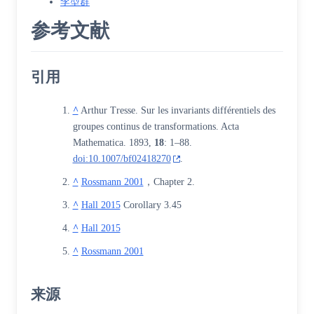
李型群
参考文献
引用
^
Arthur Tresse. Sur les invariants différentiels des
groupes continus de transformations. Acta
Mathematica. 1893,
18
: 1–88.
doi:10.1007/bf02418270
.
^
Rossmann 2001
，Chapter 2.
^
Hall 2015
Corollary 3.45
^
Hall 2015
^
Rossmann 2001
来源