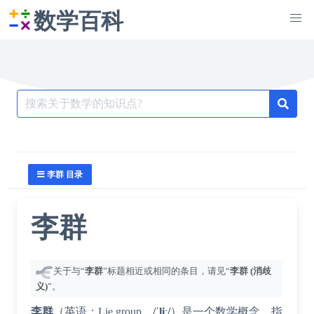
数学百科
Search
for:
李群 目录
李群
关于与“
李群
”标题相近或相同的条目，请见“
李群 (消歧
义)
”。
李群
（英语：
Lie group
，
/
ˈ
l
iː
/
）是一个数学概念，指