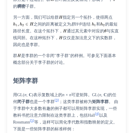
的
稠密
子群。
另一方面，我们可以给群
指定另一个拓扑，使得两点
之间的距离被定义为
群H中
连结
和
的最短
路径长度。在这个拓扑下，
通过其元素中对应的
与实直
线同胚。在这种拓扑下，
仅仅是加法意义下的实数群，
因此也是李群。
群
是李群的一个非闭"
李子群
"的样例。可参见下面基本
概念部分关于李子群的讨论。
矩阵李群
用
GL(
n
;
C
)
表示复数域上的
n
×
n
可逆矩阵。
GL(
n
,
C
)
的任
[3]
何
闭子群
也是一个李群
；这类李群被称为
矩阵李群
。 由
于李群中大多数有趣的例子都可以用矩阵李群实现，一些
[4]
教科书把注意力限制在这类李群上，包括Hall
以及
[5]
Rossmann
等，这样可以简化李代数和指数映射的定义。
下面是一些矩阵李群的标准样例：