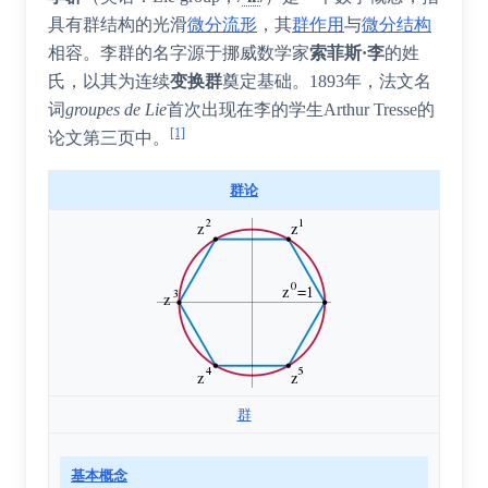
具有群结构的光滑
微分流形
，其
群作用
与
微分结构
相容。李群的名字源于挪威数学家
索菲斯·李
的姓
氏，以其为连续
变换群
奠定基础。1893年，法文名
词
groupes de Lie
首次出现在李的学生Arthur Tresse的
[1]
论文第三页中。
群论
群
基本概念