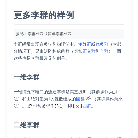
更多李群的样例
参见：
李群列表
和
简单李群列表
李群经常出现在数学和物理学中。
矩阵群
或
代数群
（大部
分情况下）是由矩阵构成的群（例如
正交群
和
辛群
），而
这些也是李群最常见的例子。
一维李群
一维情况下唯二的连通李群是实直线
（其群操作为加
法）和由绝对值为1的复数组成的
圆群
（其群操作为乘
法）。
也常被记作
，即
酉群
。
二维李群