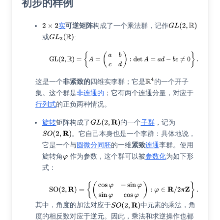
初步的样例
实
可逆矩阵
构成了一个乘法群，记作
或
:
这是一个
非紧致的
四维实李群；它是
的一个开子
集。这个群是
非连通的
；它有两个连通分量，对应于
行列式
的正负两种情况。
旋转
矩阵构成了
的一个
子群
，记为
。它自己本身也是一个李群：具体地说，
它是一个与
圆
微分同胚
的一维
紧致
连通
李群。使用
旋转角
作为参数，这个群可以被
参数化
为如下形
式：
其中，角度的加法对应于
中元素的乘法，角
度的相反数对应于逆元。因此，乘法和求逆操作也都