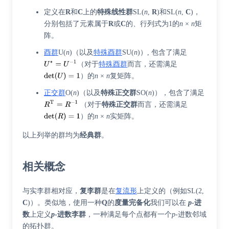
定义在
R
和
C
上的
特殊线性群
SL(
n
,
R
)
和
SL(
n
,
C
)
，
分别包括了元素属于
R
或
C
的、行列式为1的
n
×
n
矩
阵。
酉群
U(
n
)（以及
特殊酉群
SU(
n
)）, 包含了满足
（对于
特殊酉群
而言，还需满足
）的
n
×
n
复矩阵。
正交群
O(
n
)（以及
特殊正交群
SO(
n
)），包含了满足
（对于
特殊正交群
而言，还需满足
）的
n
×
n
实矩阵。
以上列举的群均为
经典群
。
相关概念
与实李群相对应，
复李群
是在
复流形
上定义的（例如
SL(2,
C
)
）。类似地，使用一种
Q
的
度量完备化
我们可以在
p
-进
数
上定义
p
-进数李群
，一种满足每个点都有一个
p
-进数邻域
的拓扑群。