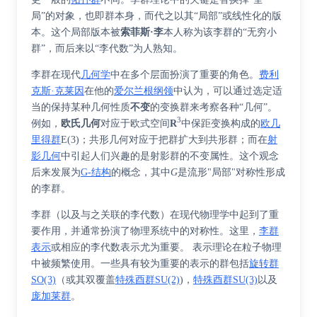
局”的对象，也即群本身，而代之以其“局部”或线性化的版
本。这个局部版本被
索菲斯·李
本人称为该李群的“无穷小
群”，而后来以“李代数”为人熟知。
李群在现代
几何学
中在多个层面扮演了重要的角色。
费利
克斯·克莱因
在他的
爱尔兰根纲领
中认为，可以通过选定适
当的保持某种几何性质
不变
的变换群来考察各种“几何”。
3
例如，
欧氏几何
对应于欧式空间
R
中保距变换构成的
欧几
里得群
E(3)；
共形几何
对应于把群扩大到
共形群
；而在
射
影几何
中引起人们兴趣的是
射影群
的不变属性。这个观念
后来发展为
G-结构
的概念，其中
G
是流形"局部"对称性形成
的李群。
李群（以及与之关联的李代数）在现代物理学中起到了重
要作用，并通常扮演了物理系统中的对称性。这里，
李群
表示
或相应的
李代数表示
尤为重要。 表示理论
在粒子物理
中被频繁使用
。一些具有较为重要的表示的群包括
旋转群
SO(3)
（或其
双覆盖
特殊酉群SU(2)
)，
特殊酉群SU(3)
以及
庞加莱群
。