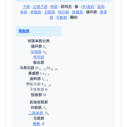
子群
·
正规子群
·
商群
·
群同态
·
像
·
(
半
)
直积
·
直和
单群
·
有限群
·
无限群
·
拓扑群
·
群概形
·
循环群
·
幂零
群
·
可解群
·
圈积
离散群
有限单群分类
循环群
Z
n
交错群
A
n
李型群
散在群
马蒂厄群
M
,M
11..12
22..24
康威群
Co
1..3
扬科群
J
1..4
费歇尔群
F
22..24
子怪兽群
B
怪兽群
M
其他有限群
对称群
,
S
n
二面体群
,
D
n
无限群
整数
,
Z