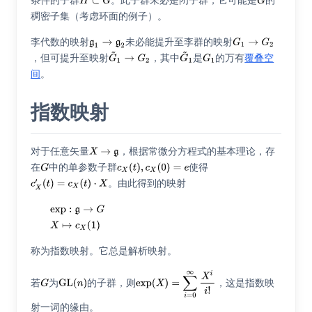
条件的子群
。此子群未必是闭子群，它可能是
的
稠密子集（考虑环面的例子）。
李代数的映射
未必能提升至李群的映射
，但可提升至映射
，其中
是
的万有
覆叠空
间
。
指数映射
对于任意矢量
，根据常微分方程式的基本理论，存
在
中的单参数子群
使得
。由此得到的映射
称为指数映射。它总是解析映射。
若
为
的子群，则
，这是指数映
射一词的缘由。