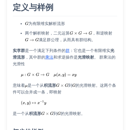
定义与样例
为有限维实解析流形
两个解析映射，二元运算
，和逆映射
满足群公理，从而具有群结构。
实李群
是一个满足下列条件的
群
：它也是一个有限维实
光
滑流形
，其中群的
乘法
和求逆操作是
光滑映射
。 群乘法的
光滑性
意味着
是一个从
积流形
到
的光滑映射。这两个条
件可以合并成一条，即映射
是一个从
积流形
到
的光滑映射。