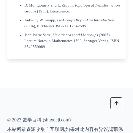
D. Montgomery and L. Zippin,
Topological Transformation
Groups
(1955), Interscience.
Anthony W. Knapp,
Lie Groups Beyond an Introduction
(2004), Birkhäuser.
ISBN 0817642595
.
Jean-Pierre Serre,
Lie algebras and Lie groups
(2005),
Lecture Notes in Mathematics 1500, Springer-Verlag.
ISBN
3540550089
.
© 2023 数学百科 (shuxueji.com)
本站所录资源收集自互联网,如果对此内容有异议,请联系