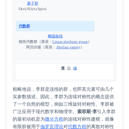
量子群
O(∞) SU(∞) Sp(∞)
代数群
椭圆曲线
线性代数群
（
英语
：
Linear algebraic group
）
阿贝尔簇
（
英语
：
Abelian variety
）
查
论
编
粗略地说，李群是连续的群，也即其元素可由几个
实参数描述。因此，李群为连续对称性的概念提供
了一个自然的模型，例如三维旋转对称性。李群被
广泛应用于现代数学和物理学。
索菲斯·李
引入李群
的最初动机是为
微分方程
的连续对称性建模，就像
有限群被用于
伽罗瓦理论
对
代数方程
的离散对称性