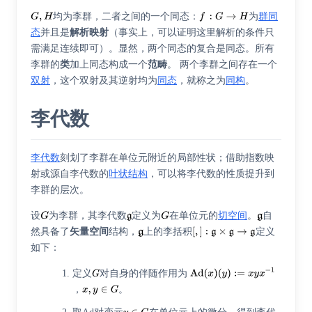
均为李群，二者之间的一个同态：
为
群同
态
并且是
解析映射
（事实上，可以证明这里解析的条件只
需满足连续即可）。显然，两个同态的复合是同态。所有
李群的
类
加上同态构成一个
范畴
。 两个李群之间存在一个
双射
，这个双射及其逆射均为
同态
，就称之为
同构
。
李代数
李代数
刻划了李群在单位元附近的局部性状；借助指数映
射或源自李代数的
叶状结构
，可以将李代数的性质提升到
李群的层次。
设
为李群，其李代数
定义为
在单位元的
切空间
。
自
然具备了
矢量空间
结构，
上的李括积
定义
如下：
定义
对自身的伴随作用为
，
。