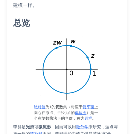
建模一样。
总览
绝对值
为1的
复数
集（对应于
复平面
上
圆心在原点、半径为1的
单位圆
）是一
个在复数乘法下的李群，称为
圆群
。
李群是
光滑
可微流形
，因而可以用
微分学
来研究，这点与
更一般的
拓扑群
不同。李群理论中的关键是替换掉“全