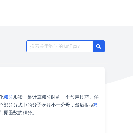
Search
for:
化
积分
步骤，是计算积分时的一个常用技巧。任
个部分分式中的
分子
次数小于
分母
，然后根据
积
到原函数的积分。