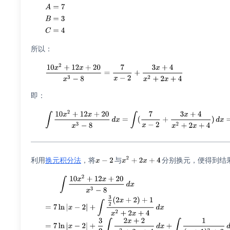
所以：
即：
利用
换元积分法
，将
与
分别换元，便得到结