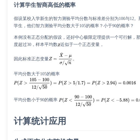
计算学生智商高低的概率
假设某校入学新生的智力测验平均分数与标准差分别为100与12。
学生，他们智力测验平均分数大于105的概率？小于90的概率？
本例没有正态分配的假设，还好中心极限定理提供一个可行解，
度超过30，样本平均数
近似于一个正态变量，
因此标准正态变量
。
平均分数大于105的概率
平均分数小于90的概率
计算统计应用