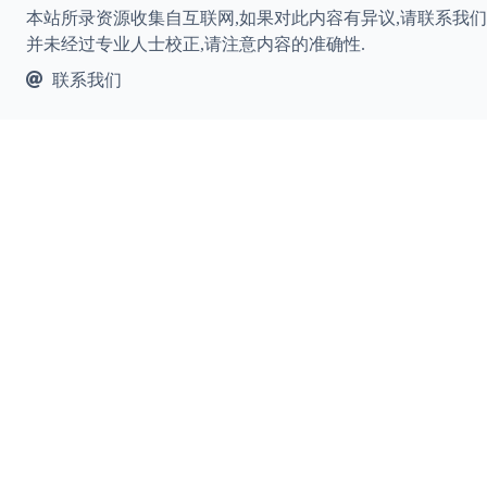
本站所录资源收集自互联网,如果对此内容有异议,请联系我们
并未经过专业人士校正,请注意内容的准确性.
联系我们