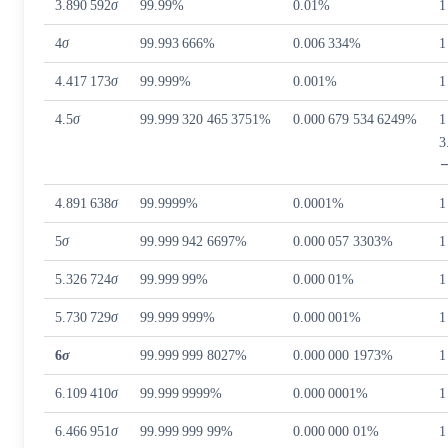
3.890
592
σ
99.99%
0.01%
1
4
σ
99.993
666
%
0.006
334
%
1
4.417
173
σ
99.999%
0.001%
1
4.5
σ
99.999
320
465
3751%
0.000
679
534
6249%
1
3
4.891
638
σ
99.9999
%
0.0001
%
1
5
σ
99.999
942
6697
%
0.000
057
3303
%
1
5.326
724
σ
99.999
99
%
0.000
01
%
1
5.730
729
σ
99.999
999
%
0.000
001
%
1
6
σ
99.999
999
8027
%
0.000
000
1973
%
1
6.109
410
σ
99.999
9999
%
0.000
0001
%
1
6.466
951
σ
99.999
999
99
%
0.000
000
01
%
1