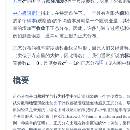
方差
的开平方或
标准差
等于尺度参数，决定了分布的
中心极限定理
指出，在特定条件下，一个具有有限
均值
和
的多个
样本
(观察值)的平均值本身就是一个随机变量，其
量的增加而
收敛
于正态分布。因此，许多与独立过程总和
例如测量误差，通常可被近似为正态分布。
正态分布的概率密度函数曲线呈钟形，因此人们又经常称
（类似于寺庙里的
大钟
，因此得名）。我们通常所说的
标
[3]
置参数
，尺度参数
的正态分布
（见右图中
概要
正态分布是
自然科学
与
行为科学
中的定量现象的一个方便模型。
试分数和
物理
现象比如
光子
计数都被发现近似地服从正态分布。
原因经常是未知的，理论上可以证明如果把许多小作用加起来看
个变量服从正态分布（在R.N.Bracewell的Fourier transform and its 
到一种简单的证明）。正态分布出现在许多区域
统计
：例如，
采
正态的，即使被采样的样本的原始群体分布并不服从正态分布。