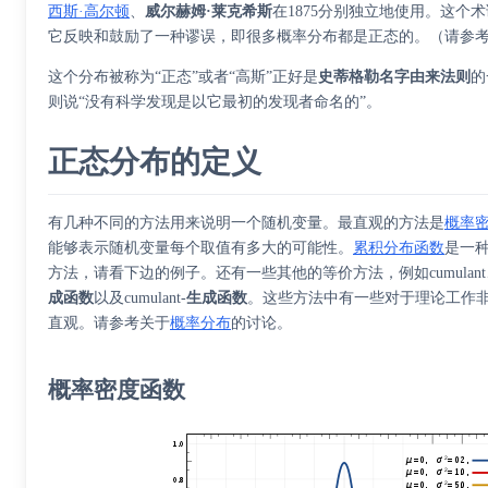
西斯·高尔顿
、
威尔赫姆·莱克希斯
在1875分别独立地使用。这个
它反映和鼓励了一种谬误，即很多概率分布都是正态的。（请参考
这个分布被称为“正态”或者“高斯”正好是
史蒂格勒名字由来法则
的
则说“没有科学发现是以它最初的发现者命名的”。
正态分布的定义
有几种不同的方法用来说明一个随机变量。最直观的方法是
概率
能够表示随机变量每个取值有多大的可能性。
累积分布函数
是一
方法，请看下边的例子。还有一些其他的等价方法，例如cumulant
成函数
以及cumulant-
生成函数
。这些方法中有一些对于理论工作
直观。请参考关于
概率分布
的讨论。
概率密度函数