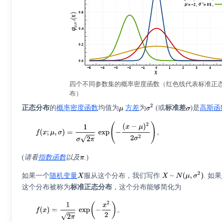
四个不同参数集的概率密度函数（红色线代表标准正
布）
正态分布
的
概率密度函数
均值为
方差
为
(或
标准差
)是
高斯函
。
(
请看
指数函数
以及
.
)
如果一个
随机变量
服从这个分布，我们写作
~
. 如果
这个分布被称为
标准正态分布
，这个分布能够简化为
。