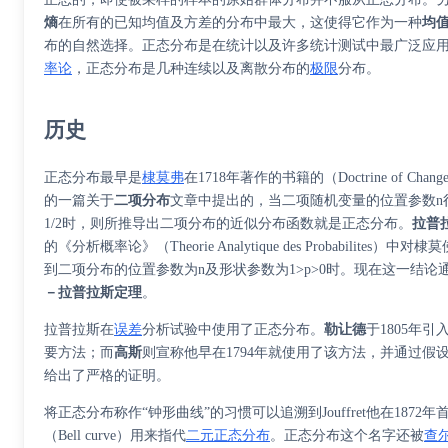
熵
在所有的已知均值及方差的分布中最大，这使得它作为一种
均
布的自然选择。正态分布是在统计以及许多统计测试中最广泛应
率论
，正态分布是几种连续以及离散分布的
极限
分布。
历史
正态分布最早是
棣莫弗
在1718年著作的书籍的（
Doctrine of Chang
的一篇关于
二项分布
文章中提出的，当二项随机变量的位置参数n
1/2时，则所推导出二项分布的近似分布函数就是正态分布。
拉普
的《分析概率论》（
Theorie Analytique des Probabilites
）中对棣莫
到二项分布的位置参数为n及形状参数为1>p>0时。现在这一结论
－拉普拉斯定理
。
拉普拉斯在
误差
分析试验中使用了正态分布。
勒让德
于1805年引
要方法；而
高斯
则宣称他早在1794年就使用了该方法，并通过假
给出了严格的证明。
将正态分布称作“钟形曲线”的习惯可以追溯到
Jouffret
他在1872
（Bell curve）用来指代
二元正态分布
。正态分布这个名字还被
查