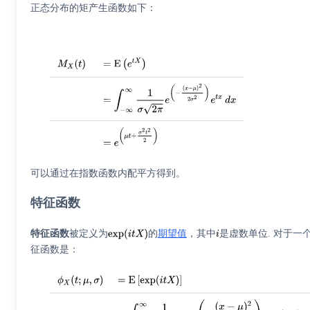
正态分布的矩产生函数如下：
可以通过在指数函数内配平方得到。
特征函数
特征函数
被定义为
的
期望值
，其中
是虚数单位. 对于一
征函数是：