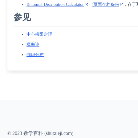
Binomial Distribution Calculator
（
页面存档备份
，存于
参见
中心极限定理
概率论
伽玛分布
© 2023 数学百科 (shuxueji.com)