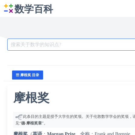
数学百科
Search
for:
摩根奖 目录
摩根奖
此条目的主题是授予大学生的奖项。关于伦敦数学学会的奖项，
见“
德·摩根奖章
”。
摩根奖
（
英语
：
Morgan Prize
，全称：Frank and Brennie