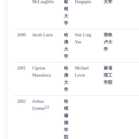
McLaughlin
歇
Dasgupta
大学
根
大
学
2000
Jacob Lurie
哈
Wai Ling
滑铁
佛
Yee
卢大
大
学
学
2001
Ciprian
哈
Michael
麻省
Manolescu
佛
Levin
理工
大
学院
学
2002
Joshua
哈
[1]
Greene
维
穆
德
学
院