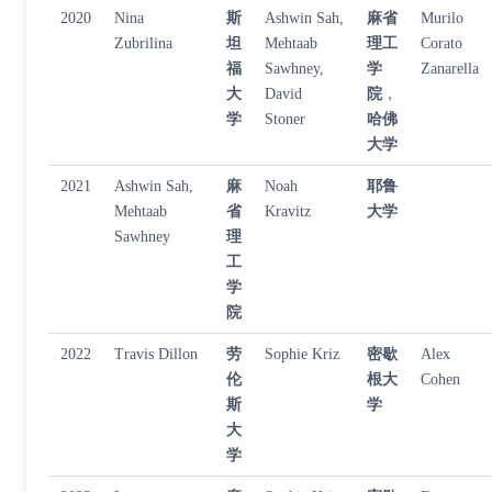
2020
Nina
斯
Ashwin Sah,
麻省
Murilo
Zubrilina
坦
Mehtaab
理工
Corato
福
Sawhney,
学
Zanarella
大
David
院
，
学
Stoner
哈佛
大学
2021
Ashwin Sah,
麻
Noah
耶鲁
Mehtaab
省
Kravitz
大学
Sawhney
理
工
学
院
2022
Travis Dillon
劳
Sophie Kriz
密歇
Alex
伦
根大
Cohen
斯
学
大
学