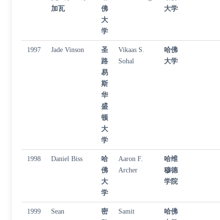
加瓦
佛
大学
大
学
1997
Jade Vinson
圣
Vikaas S.
哈佛
路
Sohal
大学
易
斯
华
盛
顿
大
学
1998
Daniel Biss
哈
Aaron F.
哈维
佛
Archer
穆德
大
学院
学
1999
Sean
密
Samit
哈佛