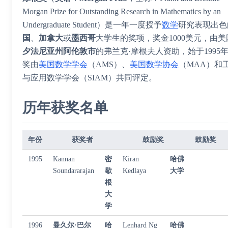
Morgan Prize for Outstanding Research in Mathematics by an
Undergraduate Student）是一年一度授予
数学
研究表现出色
国
、
加拿大
或
墨西哥
大学生的奖项，奖金1000美元，由美
夕法尼亚州阿伦敦市
的弗兰克·摩根夫人资助，始于1995
奖由
美国数学学会
（AMS）、
美国数学协会
（MAA）和
与应用数学学会
（SIAM）共同评定。
历年获奖名单
年份
获奖者
鼓励奖
鼓励奖
1995
Kannan
密
Kiran
哈佛
Soundararajan
歇
Kedlaya
大学
根
大
学
1996
曼久尔·巴尔
哈
Lenhard Ng
哈佛