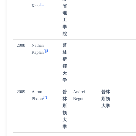
[5]
Kane
省
理
工
学
院
2008
Nathan
普
[6]
Kaplan
林
斯
顿
大
学
2009
Aaron
普
Andrei
普林
[7]
Pixton
林
Negut
斯顿
斯
大学
顿
大
学