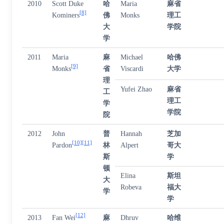
2010
Scott Duke
哈
Maria
麻省
[8]
Kominers
佛
Monks
理工
大
学院
学
2011
Maria
麻
Michael
哈佛
[9]
Monks
省
Viscardi
大学
理
Yufei Zhao
麻省
工
理工
学
学院
院
2012
John
普
Hannah
芝加
[10]
[11]
Pardon
林
Alpert
哥大
斯
学
顿
Elina
斯坦
大
Robeva
福大
学
学
[12]
2013
Fan Wei
麻
Dhruv
哈维