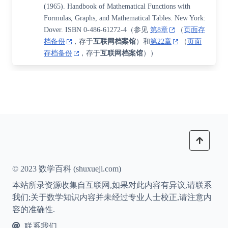
(1965). Handbook of Mathematical Functions with
Formulas, Graphs, and Mathematical Tables. New York:
Dover.
ISBN 0-486-61272-4
（参见
第8章
（
页面存
档备份
，存于
互联网档案馆
）和
第22章
（
页面
存档备份
，存于
互联网档案馆
））
© 2023 数学百科 (shuxueji.com)
本站所录资源收集自互联网,如果对此内容有异议,请联系
我们;关于数学知识内容并未经过专业人士校正,请注意内
容的准确性.
联系我们