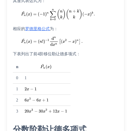
其显式表达式为：
相应的
罗德里格公式
为：
下表列出了前4阶移位勒让德多项式：
n
0
1
1
2
3
分数阶勒让德多项式