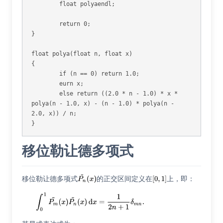
float
polyaendl
;
return
0
;
}
float
polya
(
float
n
,
float
x
)
{
if
(
n
==
0
)
return
1.0
;
eurn
x
;
else
return
((
2.0
*
n
-
1.0
)
*
x
*
polya
(
n
-
1.0
,
x
)
-
(
n
-
1.0
)
*
polya
(
n
-
2.0
,
x
))
/
n
;
}
移位勒让德多项式
移位勒让德多项式
的正交区间定义在
上，即：