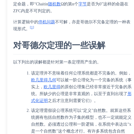
定命题，即“Chaitin
随机数
Ω的第n个
字节
是否为0”这样的命题在
ZFC内是不可判定的。
计算逻辑中的
停机问题
不可解，亦是哥德尔不完备定理的一种表
[1]
现形式。
对哥德尔定理的一些误解
以下列出的误解都是针对第一条定理而产生的。
该定理并不意味着任何公理系统都是不完备的。例如，
欧几里得几何
可以被一阶公理化为一个完备的系统（事
实上，
欧几里得
的原创公理集已经非常接近于完备的系
统。所缺少的公理是非常直观的，以至于直到出现了
形
式化证明
之后才注意到需要它们）。
该定理需假设公理系统可以“定义”自然数。就算这些系
统拥有包括自然数作为子集的模型，也不一定就能定义
自然数。必须透过公理和一阶逻辑，在系统中表达出“x
是一个自然数”这个概念才行。有许多系统包含自然