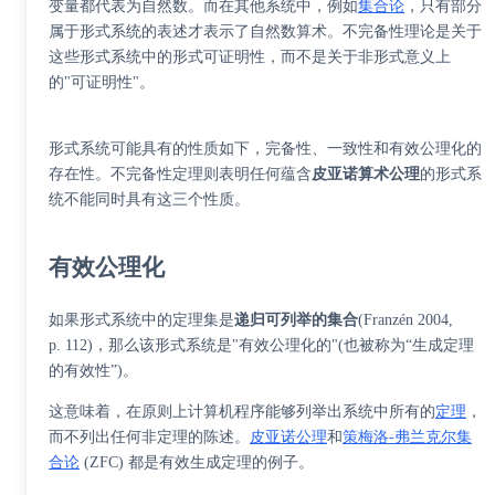
变量都代表为自然数。而在其他系统中，例如
集合论
，只有部分
属于形式系统的表述才表示了自然数算术。不完备性理论是关于
这些形式系统中的形式可证明性，而不是关于非形式意义上
的"可证明性"。
形式系统可能具有的性质如下，完备性、一致性和有效公理化的
存在性。不完备性定理则表明任何蕴含
皮亚诺算术公理
的形式系
统不能同时具有这三个性质。
有效公理化
如果形式系统中的定理集是
递归可列举的集合
(Franzén 2004,
p. 112)，那么该形式系统是"有效公理化的"(也被称为“生成定理
的有效性”)。
这意味着，在原则上计算机程序能够列举出系统中所有的
定理
，
而不列出任何非定理的
陈述
。
皮亚诺公理
和
策梅洛-弗兰克尔集
合论
(ZFC) 都是有效生成定理的例子。