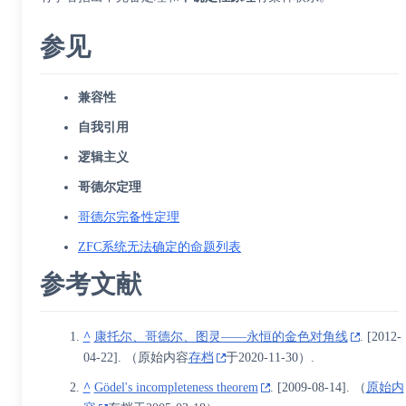
参见
兼容性
自我引用
逻辑主义
哥德尔定理
哥德尔完备性定理
ZFC系统无法确定的命题列表
参考文献
^
康托尔、哥德尔、图灵——永恒的金色对角线
.
[
2012-
04-22
]
. （原始内容
存档
于2020-11-30）.
^
Gödel's incompleteness theorem
.
[
2009-08-14
]
. （
原始内