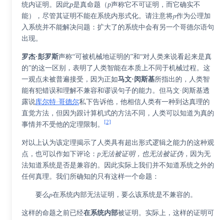
统内证明。因此
p
是真命题（
p
声称它不可证明，而它确实不
能），尽管其证明不能在系统内形式化。请注意将𝑝作为公理加
入系统并不能解决问题：扩大了的系统中会有另一个哥德尔语句
出现。
罗杰·彭罗斯
声称“可被机械地证明的”和“对人类来说看起来是真
的”的这一区别，表明了人类智能在本质上不同于机械过程。这
一观点未被普遍接受，因为正如
马文·闵斯基
所指出的，人类智
能有犯错误和理解不兼容和谬误句子的能力。但马文·闵斯基透
露说
库尔特·哥德尔
私下告诉他，他相信人类有一种到达真理的
直觉方法，但因为跟计算机式的方法不同，人类可以知道为真的
[2]
事情并不受他的定理限制。
对以上认为该定理揭示了人类具有超出形式逻辑之能力的这种观
点，也可以作如下评论：
p无法被证明，也无法被证伪
，因为无
法知道系统是否是兼容的。因此实际上我们并不知道系统之外的
任何真理。我们所确知的只有这样一个命题：
要么𝑝在系统内部无法证明，要么该系统是不兼容的。
这样的命题之前已经
在系统内部
被证明。实际上，这样的证明可