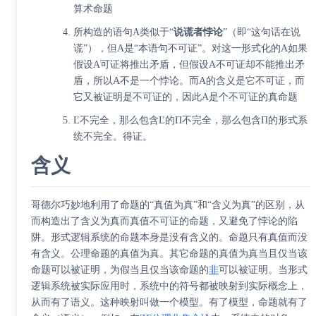
算术命题
所构造的语句Α类似于“
说谎者悖论
”（即“这句话在说
谎”），但Α是“本语句不可证”。对这一形式化的Α如果
假设Α可证将推出矛盾，但假设Α不可证却不能推出矛
盾，所以Α不是一个悖论。而Α的含义是它不可证，而
它又被证明是不可证的，因此Α是个不可证的真命题
Ľ不完全，那么包含Ľ的Π不完全，那么包含Π的形式系
统不完全。得证。
含义
哥德尔巧妙地利用了命题的“真值为真”和“含义为真”的区别，从
而构造出了含义为真而真值不可证的命题，又避免了悖论的陷
阱。形式逻辑系统的命题本身是没有含义的。命题只有真值而没
有含义。公理命题的真值为真。其它命题的真值为真当且仅当该
命题可以被证明，为假当且仅当该命题的
非
可以被证明。当形式
逻辑系统被实际应用时，系统中的符号都被映射到实际概念上，
从而有了语义。这种映射叫做一个模型。有了模型，命题就有了