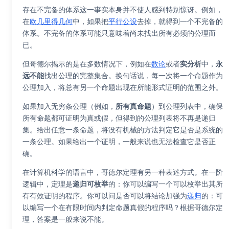
存在不完备的体系这一事实本身并不使人感到特别惊讶。例如，
在
欧几里得几何
中，如果把
平行公设
去掉，就得到一个不完备的
体系。不完备的体系可能只意味着尚未找出所有必须的公理而
已。
但哥德尔揭示的是在多数情况下，例如在
数论
或者
实分析
中，
永
远不能
找出公理的完整集合。换句话说，每一次将一个命题作为
公理加入，将总有另一个命题出现在所能形式证明的范围之外。
如果加入无穷条公理（例如，
所有真命题
）到公理列表中，确保
所有命题都可证明为真或假，但得到的公理列表将不再是递归
集。给出任意一条命题，将没有机械的方法判定它是否是系统的
一条公理。如果给出一个证明，一般来说也无法检查它是否正
确。
在计算机科学的语言中，哥德尔定理有另一种表述方式。在一阶
逻辑中，定理是
递归可枚举
的：你可以编写一个可以枚举出其所
有有效证明的程序。你可以问是否可以将结论加强为
递归
的：可
以编写一个在有限时间内判定命题真假的程序吗？根据哥德尔定
理，答案是一般来说不能。