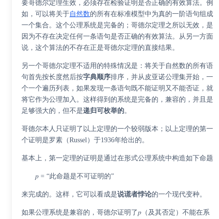
要哥德尔定理生效，必须存在检验证明是否正确的有效算法。例
如，可以将关于
自然数
的所有在标准模型中为真的一阶语句组成
一个集合。这个公理系统是完备的；哥德尔定理之所以无效，是
因为不存在决定任何一条语句是否正确的有效算法。从另一方面
说，这个算法的不存在正是哥德尔定理的直接结果。
另一个哥德尔定理不适用的特殊情况是：将关于自然数的所有语
句首先按长度然后按
字典顺序
排序，并从皮亚诺公理集开始，一
个一个遍历列表，如果发现一条语句既不能证明又不能否证，就
将它作为公理加入。这样得到的系统是完备的，兼容的，并且是
足够强大的，但不是
递归可枚举的
。
哥德尔本人只证明了以上定理的一个较弱版本；以上定理的第一
个证明是罗素（Russel）于1936年给出的。
基本上，第一定理的证明是通过在形式公理系统中构造如下命题
𝑝 = “此命题是不可证明的”
来完成的。这样，它可以看成是
说谎者悖论
的一个现代变种。
如果公理系统是兼容的，哥德尔证明了𝑝（及其否定）不能在系