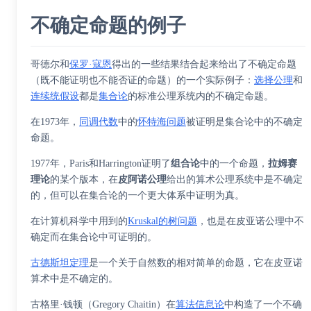
不确定命题的例子
哥德尔和
保罗·寇恩
得出的一些结果结合起来给出了不确定命题
（既不能证明也不能否证的命题）的一个实际例子：
选择公理
和
连续统假设
都是
集合论
的标准公理系统内的不确定命题。
在1973年，
同调代数
中的
怀特海问题
被证明是集合论中的不确定
命题。
1977年，Paris和Harrington证明了
组合论
中的一个命题，
拉姆赛
理论
的某个版本，在
皮阿诺公理
给出的算术公理系统中是不确定
的，但可以在集合论的一个更大体系中证明为真。
在计算机科学中用到的
Kruskal的树问题
，也是在皮亚诺公理中不
确定而在集合论中可证明的。
古德斯坦定理
是一个关于自然数的相对简单的命题，它在皮亚诺
算术中是不确定的。
古格里·钱顿
（Gregory Chaitin）在
算法信息论
中构造了一个不确