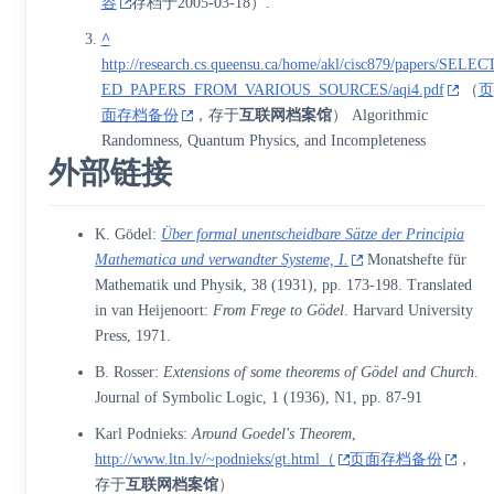
容
存档于2005-03-18）.
^
http://research.cs.queensu.ca/home/akl/cisc879/papers/SELEC
ED_PAPERS_FROM_VARIOUS_SOURCES/aqi4.pdf
（
页
面存档备份
，存于
互联网档案馆
） Algorithmic
Randomness, Quantum Physics, and Incompleteness
外部链接
K. Gödel:
Über formal unentscheidbare Sätze der Principia
Mathematica und verwandter Systeme, I.
Monatshefte für
Mathematik und Physik, 38 (1931), pp. 173-198. Translated
in van Heijenoort:
From Frege to Gödel
. Harvard University
Press, 1971.
B. Rosser:
Extensions of some theorems of Gödel and Church
.
Journal of Symbolic Logic, 1 (1936), N1, pp. 87-91
Karl Podnieks:
Around Goedel's Theorem
,
http://www.ltn.lv/~podnieks/gt.html（
页面存档备份
，
存于
互联网档案馆
）