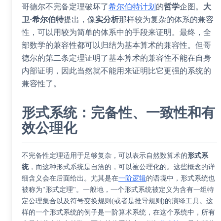
哥德尔不完备定理破坏了
希尔伯特计划
的
哲学
企图。
大
卫·希尔伯特
提出，像
实分析
那样较为复杂的体系的兼容
性，可以用较为简单的体系中的手段来证明。最终，全
部数学的兼容性都可以归结为基本算术的兼容性。但哥
德尔的第二条定理证明了基本算术的兼容性不能在自身
内部证明，因此当然就不能用来证明比它更强的系统的
兼容性了。
形式系统：完备性、一致性和有
效公理化
不完备性定理适用于足够复杂，可以表示自然数算术的
形式系
统
，而这种形式系统是自洽的，可以被公理化的。这些概念的详
细含义会在后面给出。尤其是在
一阶逻辑
的语境中，形式系统也
被称为"形式定理"。一般地，一个形式系统被定义为含有一组特
定公理集合以及符号变换规则(或者是推导规则)的演绎工具。这
样的一个形式系统的例子是
一阶算术系统
，在这个系统中，所有