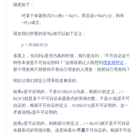
描述如下：
对某个命题形式𝐹(𝑥)有𝑧 = 𝑮(𝐹)，而且设𝑦=𝑮(𝐹(𝑧))，则有
~𝑃(𝑦)成立。
现在我们所要的语句𝑝就可以如下定义：
𝑝 = 𝑆𝑈(𝑮(𝑆𝑈))
直观上，当问到𝑝是否为真的时候，我们是在问：“不可自证这个
特性本身是不可自证的吗？”这很容易让人联想到
理发师悖论
，
那个理发师只替那些不替自己理发的人理发：他替自己理发吗？
现在让我们假定公理系统是兼容的。
如果𝑝是可证明的，于是𝑆𝑈(𝑮(𝑆𝑈))为真，根据𝑆𝑈的定义，𝑧 =
𝑮(𝑆𝑈)就是某个不可自证命题形式的哥德尔数。于是𝑆𝑈就是不可
自证的，根据不可自证的定义，𝑆𝑈(𝑮(𝑆𝑈))是不可证明的。这一
矛盾说明𝑝是不可证明的。
如果𝑝是可证伪的，则根据𝑆𝑈的定义，𝑧 = 𝑮(𝑆𝑈)就不是不可自证
命题形式的哥德尔数。这意味着𝑆𝑈
不是
不可自证的。根据不可自