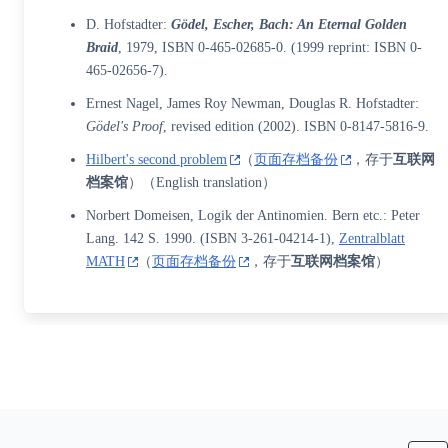
D. Hofstadter:
Gödel, Escher, Bach: An Eternal Golden
Braid
, 1979,
ISBN 0-465-02685-0
. (1999 reprint:
ISBN 0-
465-02656-7
).
Ernest Nagel, James Roy Newman, Douglas R. Hofstadter:
Gödel's Proof
, revised edition (2002).
ISBN 0-8147-5816-9
.
Hilbert's second problem
（
页面存档备份
，存于
互联网
档案馆
）（English translation）
Norbert Domeisen, Logik der Antinomien. Bern etc.: Peter
Lang. 142 S. 1990. (
ISBN 3-261-04214-1
),
Zentralblatt
MATH
（
页面存档备份
，存于
互联网档案馆
）