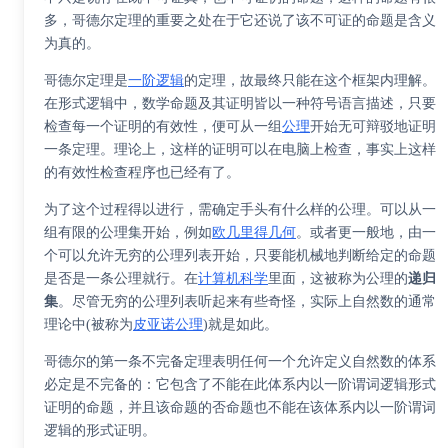
多，哥德尔定理的重要之处在于它还说了该不可证的命题是含义
为真的。
哥德尔定理是
一阶逻辑
的定理，故最终只能在这个框架内理解。
在形式逻辑中，数学命题及其证明皆以一种符号语言描述，只要
检查每一个证明的有效性，便可从一组
公理
开始无可辩驳地证明
一条定理。理论上，这样的证明可以在电脑上检查，事实上这样
的有效性检查程序也已经有了。
为了这个过程得以进行，需确定手头有什么样的公理。可以从一
组有限的公理集开始，例如
欧几里得几何
。或者更一般地，由一
个可以允许无穷的公理列表开始，只要能机械地判断给定的命题
是否是一条公理就行。在
计算机科学
里面，这被称为公理的
递归
集
。尽管无穷的公理列表听起来有些奇怪，实际上自然数的通常
理论中(被称为
皮亚诺公理
)就是如此。
哥德尔的第一条不完备定理表明任何一个允许定义自然数的体系
必定是不完备的：它包含了不能在此体系内以一阶谓词逻辑形式
证明的命题，并且该命题的否命题也不能在该体系内以一阶谓词
逻辑的形式证明。