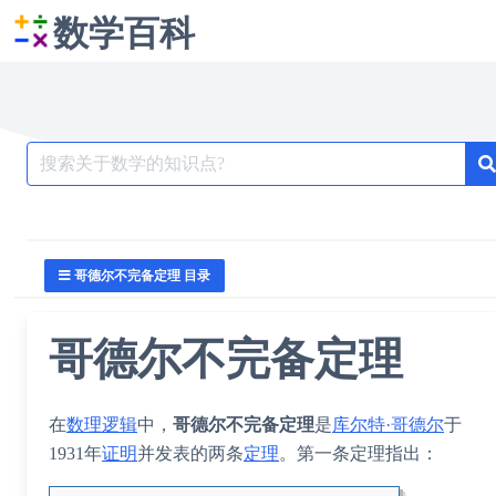
数学百科
Search
for:
哥德尔不完备定理 目录
哥德尔不完备定理
在
数理逻辑
中，
哥德尔不完备定理
是
库尔特·哥德尔
于
1931年
证明
并发表的两条
定理
。第一条定理指出：