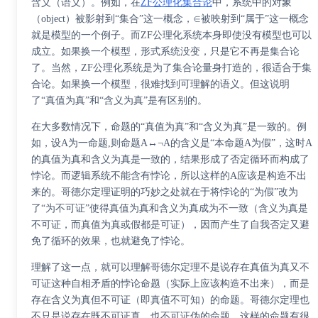
含义（语义）。例如，在
ZF公理化集合论
中，系统中的对象
（object）被影射到“集合”这一概念，∈被映射到“属于”这一概念
就是模型的一个例子。而ZF公理化系统本身即使没有模型也可以
成立。如果换一个模型，形式系统没变，只是它不再是集合论
了。当然，ZF公理化系统是为了集合论量身打造的，很适合于集
合论。如果换一个模型，很难找到可理解的语义。但这说明
了“真值为真”和“含义为真”是有区别的。
在大多数情况下，命题的“真值为真”和“含义为真”是一致的。例
如，设A为一命题,则命题A↔¬A的含义是“本命题A为假”，这时A
的真值为真和含义为真是一致的，结果形成了否定循环而构成了
悖论。而逻辑系统不能含有悖论，所以这样的A应该是构造不出
来的。哥德尔定理证明的巧妙之处就在于将悖论的“为假”改为
了“为不可证”使得真值为真和含义为真成为不一致（含义为真是
不可证，而真值为真或假都是可证），因而产生了自我否定又避
免了循环的效果，也就避免了悖论。
理解了这一点，就可以理解哥德尔定理不是说存在真值为真又不
可证这种自相矛盾的悖论命题（实际上应该构造不出来），而是
存在含义为真但不可证（即真值不可知）的命题。哥德尔定理也
不只是说存在既不可证真，也不可证伪的命题，这样的命题有很