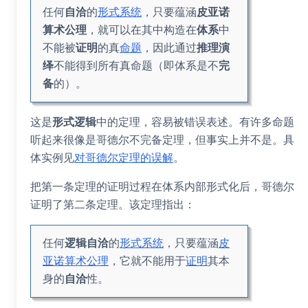
任何
自洽
的
形式系统
，只要蕴涵
皮亚诺
算术公理
，就可以在其中构造在
体系
中
不能被
证明
的真
命题
，因此通过
推理
演
绎
不能得到所有真命题（即体系是不
完
备
的）。
这是
形式逻辑
中的定理，容易被错误表述。有许多命题
听起来很像是哥德尔不完备定理，但事实上并不是。具
体实例见
对哥德尔定理的误解
。
把第一条定理的证明过程在体系内部形式化后，哥德尔
证明了第二条定理。该定理指出：
任何
逻辑自洽
的
形式系统
，只要蕴涵
皮
亚诺算术公理
，它就不能用于
证明
其本
身的
自洽
性。