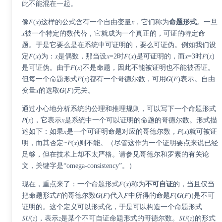
此不能混在一起。
像𝐹(𝑥)这样的公式含有一个自由变量𝑥，它们称为
命题形式
。一旦
𝑥被一个特定的数代替，它就成为一个真正的，可证的特定命
题。于是它要么是在系统中可证明的，要么可证伪。例如我们设
定𝐹(𝑥)为：𝑥是偶数，那当设𝑥=2时𝐹(𝑥)是可证明的，而𝑥=3时𝐹(𝑥)
是可证伪。由于𝐹(𝑥)不是命题，因此不能被证明也不能被否证。
但每一个命题形式𝐹(𝑥)都有一个哥德尔数，可用𝑮(𝐹)表示。自由
变量𝑥的选取𝑮(𝐹)无关。
通过小心地分析系统的公理和推理规则，可以写下一个命题形式
𝑃(𝑥)，它表示𝑥是系统中一个可以证明的命题的哥德尔数。形式描
述如下：如果𝑥是一个可证明命题对应的哥德尔数，𝑃(𝑥)就可被证
明，而其否定
~
𝑃(𝑥)则不能。（尽管这作为一个证明要点来说已经
足够，但在技术上却不太严格。请参见哥德尔和罗素的有关论
文，关键字是“omega-consistency”。）
现在，重点来了：一个命题形式𝐹(𝑥)称为
不可自证
的，当且仅当
把命题形式𝐹的哥德尔数𝑮(𝐹)代入𝐹中所得的命题𝐹(𝑮(𝐹))是不可
证明的。这个定义可以形式化，于是可以构造一个命题形式
𝑆𝑈(𝑧)，表示𝑧是某个不可自证命题形式的哥德尔数。𝑆𝑈(𝑧)的形式