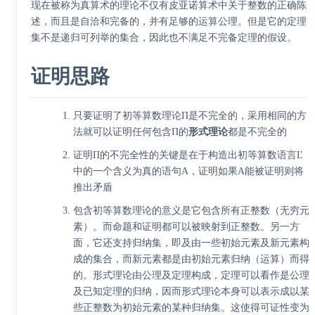
现在被称为
真算术
的理论不仅有皮亚诺算术中关于整数的正确陈
述，而且是自洽和完备的，并有足够的运算公理。但是它的定理
集不是递归可列举的集合，因此也不满足不完备定理的假设。
证明思路
只要证明了
初等算数理论
Π是不完全的，采用相同的方
法就可以证明任何包含Π的
形式理论
都是不完全的
证明Π的不完全性的关键是在于构造出
初等算数语言
Ľ
中的一个含义为真的语句Α，证明如果Α能被证明则将
推出矛盾
包含
初等算数理论
的意义是它包含所有正整数（无穷元
素）。而命题和证明都可以被映射到正整数。另一方
面，它还支持归纳集，即及由一些初始元素及新元素构
成的集合，而新元素都是由初始元素归纳（运算）而得
的。形式理论由公理及定理构成，定理可以看作是公理
及已知定理的归纳，因而形式理论本身可以表示成以某
些正整数为初始元素的某种归纳集。这使得可证性变为