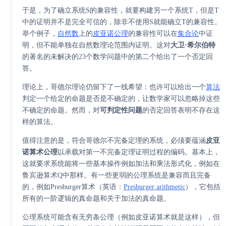
于是，为了确立系统S的兼容性，就要构建另一个系统T，但是T
中的证明并不是完全可信的，除非不使用S就能确立T的兼容性。
举个例子，
自然数
上的
皮亚诺公理
的兼容性可以在
集合论
中证
明，但不能单独在自然数理论范围内证明。这对
大卫·希尔伯特
的著名的未解决的23个数学问题中的第二个给出了一个否定回
答。
理论上，哥德尔理论仍留下了一线希望：也许可以给出一个
算法
判定一个给定的命题是否是不确定的，让数学家可以忽略掉这些
不确定的命题。然而，对
可判定性问题
的否定回答表明不存在这
样的算法。
值得注意的是，符合哥德尔不完备定理的系统，必须要蕴涵
皮亚
诺算术公理
以承载对第一不完备定理证明过程的编码。基本上，
这就要求系统能将一些基本操作例如加法和乘法形式化，例如在
鲁宾逊算术Q
中那样。有一些更弱的公理系统是兼容而且完备
的，例如
Presburger算术
（
英语
：
Presburger arithmetic
）
，它包括
所有的一阶逻辑的真命题和关于加法的真命题。
公理系统可能含有无穷条公理（例如皮亚诺算术就是这样），但