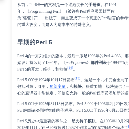
从前，Perl唯一的文档是一个逐渐变长的
手册页
。在1991
年，《
Programming Perl
》（被许多Perl程序员因封面称
为“骆驼书”），出版了，而且变成了一个真正的Perl语言的参考
的重大改变，而是因为这本书的特殊意义。
早期的Perl 5
Perl 4的一系列维护的版本，最后一版是1993年的Perl 4.036。那
始设计持续到了1994年。《
perl5-porters
》
邮件列表
于1994年
[14]
Perl 5的开发，维护，和移植
。
[15]
Perl 5.000于1994年10月17日发布
。这是一个几乎完全重写了
包括对象，引用，
局部变量
，和
模块
。很重要地，模块提供了
心的直译器非常稳定，即使它允许一般的Perl程序员添加新的语言
Perl 5.001于1995年3月13日发布。Perl 5.002于19
Perl内部命令那样智能的子程序。Perl 5.003于1996年6月
Perl 5历史中最重要的事件之一是支持了
模块
。在1995年10月2
2015年11月，它已经有超过12457个作者写的157794多个模块了