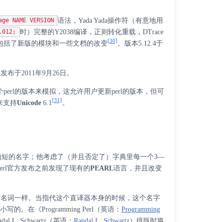
语法，Yada Yada操作符（有意地用
age NAME VERSION
时）完整的
Y2038
编译，正则转化重载，
DTrace
.012;
[30]
日发布；它包括了新版的模块和一些文档的改变
。版本5.12.4于
，发布于2011年9月26日。
一个perl的版本来模拟，这允许用户更新perl的版本，但可
[31]
分来支持
Unicode
6.1
。
面意思的短的名字；他考虑了（并且否定了）字典里每一个3—
Perl官方发布之前发现了现有的
PEARL
语言，并且改变
有名词一样。当指代这个直译器本身的时候，这个名字
大小写的。在《
Programming Perl
（
英语
：
Programming
dal L. Schwartz
（
英语
：
Randal L. Schwartz
）
排版时将