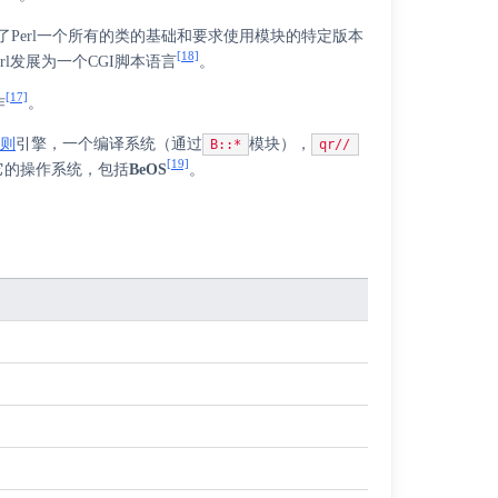
L包，这给了Perl一个所有的类的基础和要求使用模块的特定版本
[18]
rl发展为一个CGI脚本语言
。
[17]
作
。
正则
引擎，一个编译系统（通过
模块），
B::*
qr//
[19]
它的操作系统，包括
BeOS
。