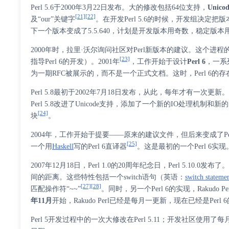
Perl 5.6于2000年3月22日发布。大的修改包括64位支持，
Unico
[21]
[22]
及“our”关键字
。在开发Perl 5.6的时候，开发组决定把
下一个版本变成了5.5.640，计划是开发版本用奇数，稳定版本
2000年时，拉里·沃尔询问社区对Perl新版本的建议。这个进程
[23]
指导Perl 6的开发）。2001年
，工作开始于设计
Perl 6
，一系
为一期RFC被展示的，而不是一个正式文档。这时，Perl 6的
Perl 5.8最初于2002年7月18日发布，从此，每年才有一次更新。Pe
Perl 5.8改进了Unicode支持，添加了一个新的IO处理机
[24]
块
。
2004年，工作开始于提要——原来的建议文件，但后来变成了Per
[25]
一个用
Haskell
写的Perl 6直译器
。这是最初的一个Perl 6实
2007年12月18日，Perl 1.0的20周年纪念日，Perl 5.10.0发布
间的距离。这些特性包括一个
switch语句
（
英语
：
switch stateme
[27]
[28]
匹配操作符“~~”
。同时，另一个Perl 6的实现，
Rakudo Pe
年11月
开始，Rakudo Perl已经是每月一更新，现在已经是Per
Perl 5开发过程中的一次大修改在Perl 5.11；开发社区