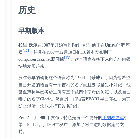
历史
早期版本
拉里·沃尔
在1987年开始写作Perl，那时他正在
Unisys
当
程序
[12]
员
，并且在1987年12月18日把1.0版本发布到了
[13]
comp.sources.misc
新闻组
。这个语言在接下来的几年内很
快地发展起来。
沃尔最早的确把这个语言称为“Pearl”（
珍珠
），因为他希望
自己开发的语言有一个吉利的名字而且要尽量短小好记，他
甚至声称早已考虑过所有三个及四个字母的词汇，以及自己
妻子的名字Gloria。然而另一门语言
PEARL
早已存在，为了
防止混淆，沃尔才把它改名Perl。
Perl 2，于1988年发布，特色是有一个更好的
正则表达式
引
擎，Perl 3，于1989年发布，添加了对
二进制数据
流的支
持。