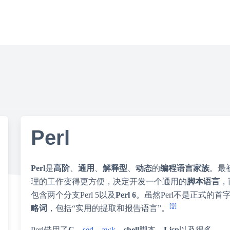
Perl
Perl
是
高阶
、
通用
、
解释型
、
动态
的
编程语言家族
。最
理的工作变得更方便，决定开发一个通用的
脚本语言
，
包含两个分支Perl 5以及
Perl 6
。虽然Perl不是正式的首
[9]
略词
，包括“实用的提取和报告语言”。
Perl借用了
C
、
sed
、
awk
、
shell
脚本、
Lisp
以及很多