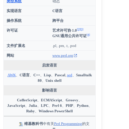
类型系统
动态
实现语言
C语言
操作系统
跨平台
[2]
[3]
许可证
艺术许可协 1.0
[4]
GNU通用公共许可证
文件扩展名
.pl, .pm, .t, .pod
网站
www
.perl
.org
启发语言
AWK
、
C语言
、
C++
、
Lisp
、
Pascal
,
sed
、
Smalltalk
80
、
Unix shell
影响语言
CoffeeScript
、
ECMAScript
、
Groovy
、
JavaScript
、
Julia
、
LPC
、
Perl 6
、
PHP
、
Python
、
Ruby
、
Windows PowerShell
维基教科书
中有关
Perl Programming
的文