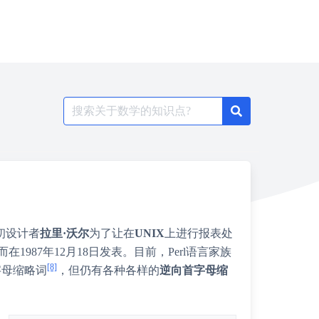
Search
for:
初设计者
拉里·沃尔
为了让在
UNIX
上进行报表处
而在1987年12月18日发表。目前，Perl语言家族
[8]
字母缩略词
，但仍有各种各样的
逆向首字母缩