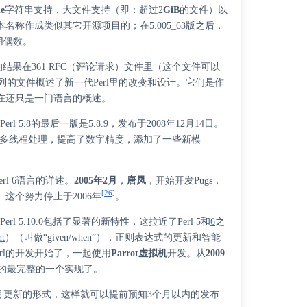
de
字符串支持，大文件支持（即：超过2
GiB
的文件）以
版本名称作成类似其它开源项目的；在5.005_63版之后，
用偶数。
的结果在361 RFC（评论请求）文件里（这个文件可以
列的文件概述了新一代Perl里的改变和设计。它们是作
存在还只是一门语言的概述。
rl 5.8的最后一版是5.8.9，发布于2008年12月14日。
制和新的多线程处理，提高了数字精度，添加了一些新模
l 6语言的详述。
2005年2月
，
唐凤
，开始开发
Pugs
，
[26]
现。这个努力停止于2006年
。
了。Perl 5.10.0包括了显著的新特性，这拉近了Perl 5和
6
之
nt
）
（叫做“given/when”），正则表达式的更新和智能
rl
的开发开始了，一起使用
Parrot虚拟机
开发。从
2009
l 6的最完整的一个实现了。
使用了每月更新的形式，这样就可以提前预知3个月以内的发布