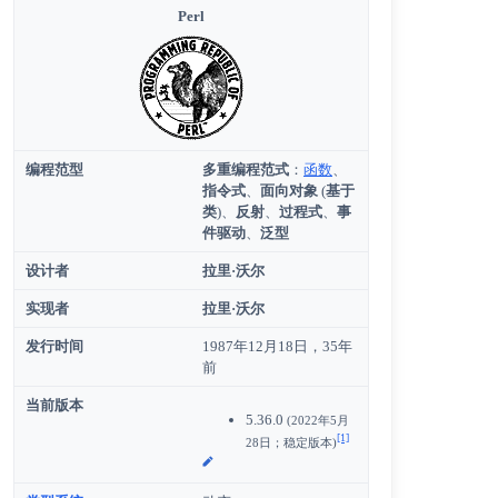
Perl
编程范型
多重编程范式
：
函数
、
指令式
、
面向对象
(
基于
类
)、
反射
、
过程式
、
事
件驱动
、
泛型
设计者
拉里·沃尔
实现者
拉里·沃尔
发行时间
1987年12月18日
，​35年
前
当前版本
5.36.0
(2022年5月
[1]
28日；稳定版本)