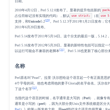
日期。
2010年4月12日，Perl 5.12.0发布了。显著的提升包括新的
pack
占位符标记没有实现的代码），默认
（在
use strict;
use 5
[29]
支持，和
Unicode
5.2
。Perl 5.12.3于2011年1月21
2011年6月20日发布。
Perl 5.14发布于2011年5月14日。这个分支的最后一版，5.14.2
Perl 5.16发布于2012年5月20日。显著的新特性包括可以指定
[31]
以运行可能会不兼容的老脚本
。Perl 5.16也更新了核心部
名称
Perl原名叫“Pearl”。拉里·沃尔想给这个语言起一个有正
4个字母的词。他也考虑用他的妻子Gloria的名字命名。沃尔在
[32]
了这个名字
。
当指代这个语言的时候，名字通常是大写的（
Perl
），就像专
通常是小写的（
perl
），因为大部分类Unix文件系统都是区分
Perl
）
》的第一版发布之前，用
perl
指代这个语言也很普遍；
Ran