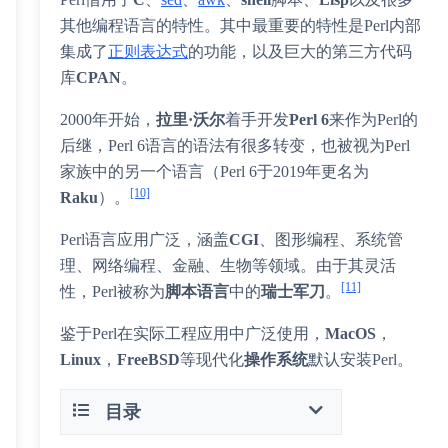
其他编程语言的特性。其中最重要的特性是Perl内部
集成了
正则表达式
的功能，以及巨大的第三方代码
库
CPAN
。
2000年开始，
拉里·沃尔
着手开发
Perl 6
来作为Perl的
后继，Perl 6语言的语法有很多转变，也被视为Perl
家族中的另一个语言（Perl 6于2019年更名为
[10]
Raku
）。
Perl语言应用广泛，涵盖
CGI
、图形编程、系统管
理、网络编程、金融、生物等领域。由于其灵活
[11]
性，Perl被称为
脚本语言
中的
瑞士军刀
。
鉴于Perl在实际工程应用中广泛使用，
MacOS
，
Linux
，
FreeBSD
等现代化
操作系统
默认安装
Perl。
目录