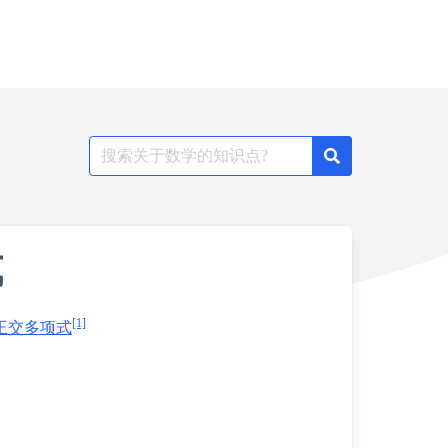
Search
for:
式
[1]
正交多项式