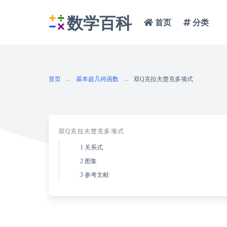
数学百科
首页
分类
首页
基本超几何函数
双Q克拉夫楚克多项式
双Q克拉夫楚克多项式
1
关系式
2
图集
3
参考文献