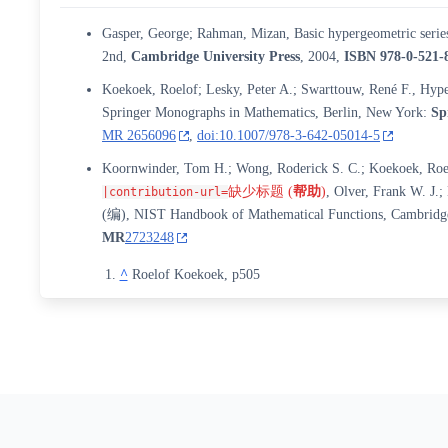
Gasper, George; Rahman, Mizan, Basic hypergeometric series
2nd,
Cambridge University Press
, 2004,
ISBN
978-0-521-
Koekoek, Roelof; Lesky, Peter A.; Swarttouw, René F., Hype
Springer Monographs in Mathematics, Berlin, New York:
Sp
MR 2656096
,
doi:10.1007/978-3-642-05014-5
Koornwinder, Tom H.; Wong, Roderick S. C.; Koekoek, Roe
缺少标题 (
帮助
)
,
Olver, Frank W. J.
;
|contribution-url=
(编),
NIST Handbook of Mathematical Functions
, Cambridg
MR
2723248
^
Roelof Koekoek, p505