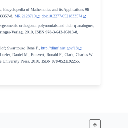
, Encyclopedia of Mathematics and its Applications
96
83357-8
,
MR 2128719
,
doi:10.2277/0521833574
rgeometric orthogonal polynomials and their q-analogues,
ringer-Verlag
, 2010,
ISBN
978-3-642-05013-8
,
lof; Swarttouw, René F.,
http://dlmf.nist.gov/18
 Lozier, Daniel M.; Boisvert, Ronald F.; Clark, Charles W.
e University Press, 2010,
ISBN
978-0521192255
,