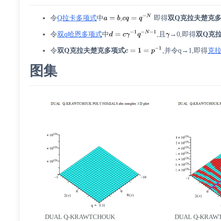
令
Q拉卡多项式
中
,
即得
双Q克拉夫楚克
令
双q哈恩多项式
中
,且
→0,即得
双Q克
令
双Q克拉夫楚克多项式
,并令q→1,即得
克
图集
DUAL Q-KRAWTCHOUK
DUAL Q-KRAW