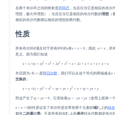
在两个布尔环之间的映射是
环同态
，当且仅当它是相应的布尔
理想，极大环理想），当且仅当它是相应的布尔代数的
理想
（
相应的布尔代数模以相应的理想的商代数。
性质
所有布尔环
R
满足对于所有
R
中的
x
有
x
+
x
= 0；因此 -
x
= x，
意义。因为我们知道
2
2
2
2
x
+
x
=(
x
+
x
)
=
x
+ 2
x
+
x
=
x
+ 2
x
+
x
=
x
+
x
+
x
+
x
并且因为<
R
,+>是
阿贝尔群
，我们可以从这个等式的两端减去
x
交换的
：
2
2
2
x
+
y
=(
x
+
y
)
=
x
+
xy
+
yx
+
y
=
x
+
xy
+
yx
+
y
而这产生了
xy
+
yx
= 0，它意味着
xy
= −
yx
=
yx
（使用上面第一
x
+
x
= 0的性质证实了布尔环是在带有两个元素的
域
F
上的
结
2
都有
二的幂
的
势
。不是所有的在
F
上的
单作
结合代数都是布尔
2