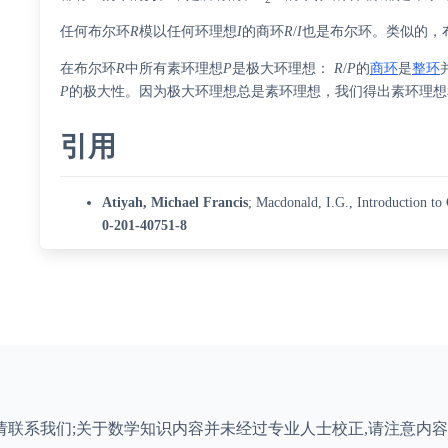
任何布尔环
R
模以任何环理想
I
的商环
R
/
I
也是布尔环。类似的，
在布尔环
R
中所有素环理想
P
是极大环理想：
R
/
P
的
商环
是
整环
P
的极大性。因为极大环理想总是素环理想，我们得出素环理想
引用
Atiyah, Michael Francis
;
Macdonald, I.G.
, Introduction t
0-201-40751-8
请联系我们;关于数学知识内容并未经过专业人士校正,请注意内容