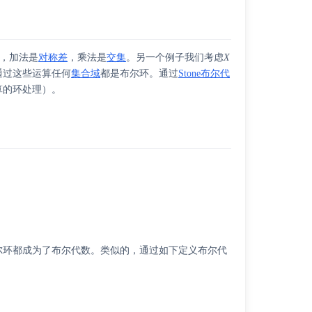
，加法是
对称差
，乘法是
交集
。另一个例子我们考虑
X
通过这些运算任何
集合域
都是布尔环。通过
Stone布尔代
算的环处理）。
尔环都成为了布尔代数。类似的，通过如下定义布尔代