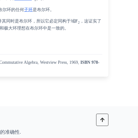
布尔环的任何
子环
是布尔环。
并其同时是布尔环，所以它必定同构于域
F
，这证实了
2
和极大环理想在布尔环中是一致的。
o Commutative Algebra, Westview Press, 1969,
ISBN
978-
的准确性.