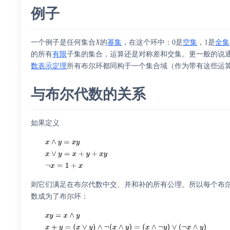
例子
一个例子是任何集合
X
的
幂集
，在这个环中：0是
空集
，1是
全集
的所有
有限
子集的集合，运算还是对称差和交集。更一般的说
数表示定理
所有布尔环都同构于一个集合域（作为带有这些运
与布尔代数的关系
如果定义
则它们满足在布尔代数中交、并和补的所有公理。所以每个布
数成为了布尔环：