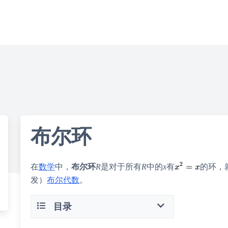
布尔环
在
数学
中，
布尔环
R
是对于所有
R
中的
x
有
的环，
发）
布尔代数
。
目录