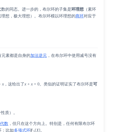
代数的同态。进一步的，布尔环的子集是
环理想
（素环
素理想，极大理想）。布尔环模以环理想的
商环
对应于
所有元素都是自身的
加法逆元
，在布尔环中使用减号没有
+
x
，这给出了
x
+
x
= 0。类似的证明证实了布尔环是
可
个性质）。
合代数
，但只在这个方向上。特别是，任何有限布尔环
环：比如
多项式环
F
[
X
]。
2