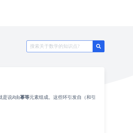
Search
for:
就是说
R
由
幂等
元素组成。这些环引发自（和引