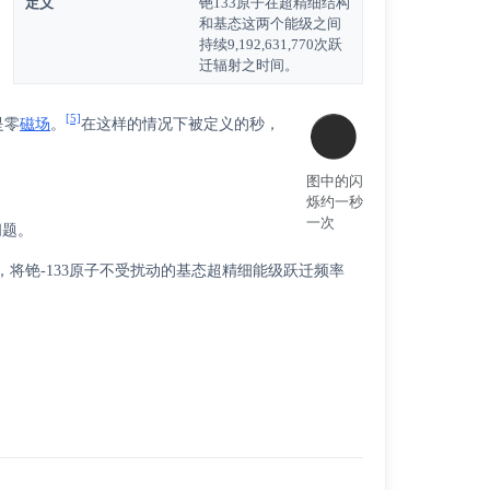
定义
铯133原子在超精细结构
和基态这两个能级之间
持续9,192,631,770次跃
迁辐射之时间。
[5]
是零
磁场
。
在这样的情况下被定义的秒，
图中的闪
烁约一秒
一次
问题。
将铯-133原子不受扰动的基态超精细能级跃迁频率