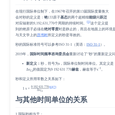
在现行国际单位制下，在1967年召开的第13届国际度量衡大
会对秒的定义是：
铯
133原子
基态
的两个超精细
能级
间
跃迁
[5]
对应辐射的9,192,631,770个周期的持续时间。
这个定义提
到的铯原子必须在
绝对零度
时是静止的，而且在地面上的环境
与天文学上的
历书时
所定义的秒是等效的。
秒的国际标准符号可以参考
ISO 31-1
（
英语
：
ISO 31-1
）
。
2019年，
国际时间频率咨询委员会
重新讨论了“秒”的重新定义
新定义：
秒，符号为s，国际单位制时间单位。其定义是，
−1
Δ
ν
的值固定为
9
192
631
770
赫兹
，赫兹等于s
。
Cs
秒和定义所用常数之关系如下：
9
192
631
770
[6]
[7]
1 s =
Δ
ν
/
Cs
与其他时间单位的关系
1 国际秒相当于：