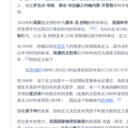
人，包括
罗吉尔·培根
、
第谷·布拉赫
及
约翰内斯·开普勒
等科学家
同。
1832年时
高斯
提议用秒作为
厘米-克-秒制
的时间单位。
英国科
[12]
同意用平均太阳日计算的秒为时间单位。”
。BAAS在187
制
取代。公分-克-秒制及米-公吨-秒制都以秒为时间单位，定义为平
在1956年，秒被以特定
历元
下的地球公转周期来定义，因为当
以作为时间的标准。
纽康的太阳表
以1900年的历元描述太阳的运
[5]
年，
秒的定义如下：
自
历书时
1900年1月0日12时起算的回归年的31,556,925.9
在1960年，这个定义由第十一次的国际度量衡会议通过。虽
线性关系的平回归年的算式推导，因此，有一个具体的瞬时回归
月球的
星历表
中的独立时间变数（纽康的太阳表从1900年使用至1
[5]
表从1920年使用至1983年），因此这个秒被称为
历书秒
。
随着
原子钟
的发展，秒的定义决定改采用原子时做为新的定义
经过多年的努力，
英国国家物理实验室
的
路易斯·埃森
（
英语
：