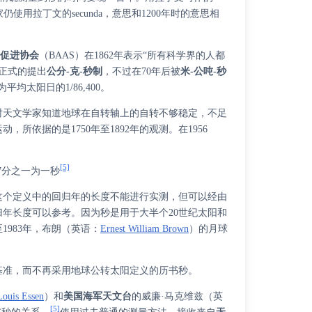
仍使用拉丁文的secunda，意思和1200年时的意思相
学促进协会
（BAAS）在1862年表示“所有科学界的人都
4年正式的提出
公分-克-秒制
，不过在70年后被
米-公吨-秒
均太阳日的1/86,400。
时天文学家知道地球在自转轴上的自转不够稳定，不足
动，所依据的是1750年至1892年的观测。在1956
[5]
747分之一为一秒
然这个定义中的回归年的长度不能进行实测，但可以经由
年长度可以参考。因为秒是用于大半个20世纪太阳和
983年，
布朗
（
英语
：
Ernest William Brown
）
的月球
基准，而不再采用地球公转太阳定义的历书秒。
Louis Essen
）
和
美国海军天文台
的
威廉·马克维兹
（
英
[5]