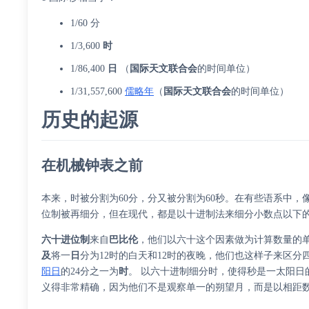
1/60 分
1/3,600
时
1/86,400
日
（
国际天文联合会
的时间单位）
1/31,557,600
儒略年
（
国际天文联合会
的时间单位）
历史的起源
在机械钟表之前
本来，时被分割为60分，分又被分割为60秒。在有些语系中，
位制被再细分，但在现代，都是以十进制法来细分小数点以下
六十进位制
来自
巴比伦
，他们以六十这个因素做为计算数量的
及
将一
日
分为12时的白天和12时的夜晚，他们也这样子来区分
阳日
的24分之一为
时
。 以六十进制细分时，使得秒是一太阳日的
义得非常精确，因为他们不是观察单一的朔望月，而是以相距