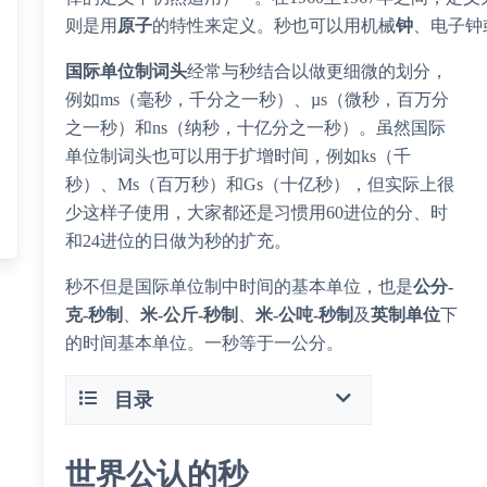
则是用
原子
的特性来定义。秒也可以用机械
钟
、电子钟
国际单位制词头
经常与秒结合以做更细微的划分，
例如ms（毫秒，千分之一秒）、µs（微秒，百万分
之一秒）和ns（纳秒，十亿分之一秒）。虽然国际
单位制词头也可以用于扩增时间，例如ks（千
秒）、Ms（百万秒）和Gs（十亿秒），但实际上很
少这样子使用，大家都还是习惯用60进位的分、时
和24进位的日做为秒的扩充。
秒不但是国际单位制中时间的基本单位，也是
公分-
克-秒制
、
米-公斤-秒制
、
米-公吨-秒制
及
英制单位
下
的时间基本单位。一秒等于一公分。
目录
世界公认的秒