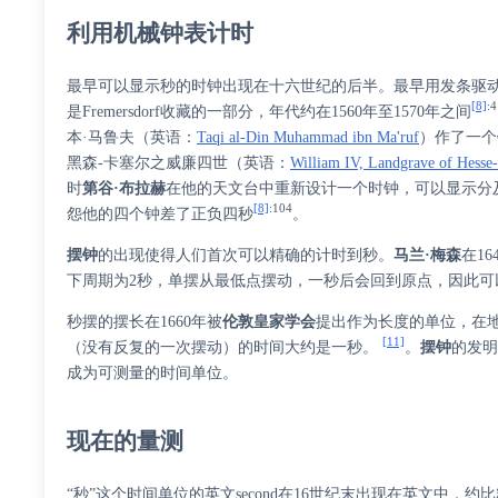
利用机械钟表计时
最早可以显示秒的时钟出现在十六世纪的后半。最早用发条驱
[8]
:
是Fremersdorf收藏的一部分，年代约在1560年至1570年之间
本·马鲁夫
（
英语
：
Taqi al-Din Muhammad ibn Ma'ruf
）
作了一个
黑森-卡塞尔之威廉四世
（
英语
：
William IV, Landgrave of Hesse-
时
第谷·布拉赫
在他的天文台中重新设计一个时钟，可以显示分及
[8]
:104
怨他的四个钟差了正负四秒
。
摆钟
的出现使得人们首次可以精确的计时到秒。
马兰·梅森
在16
下周期为2秒，单摆从最低点摆动，一秒后会回到原点，因此可
秒摆的摆长在1660年被
伦敦皇家学会
提出作为长度的单位，在
[11]
（没有反复的一次摆动）的时间大约是一秒。
。
摆钟
的发
成为可测量的时间单位。
现在的量测
“秒”这个时间单位的英文second在16世纪末出现在英文中