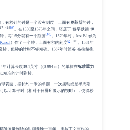
动，有秒针的钟是一个没有刻度，上面有
奥菲斯
的钟，
417–418
[9]
。在1550至1575年之间，
塔居丁·穆罕默德·伊
[10]
钟，每1/5分就有一个刻度
。1579年时，Jost Bürgi为
[8]
:105
Kassel
）
作了一个钟，上面有秒的刻度
。1581年
秒，但秒的计时不够精确。1587年时第谷·布拉赫抱
44年计算长度39.1英寸（(0.994 m）的单摆在
标准重力
以精准的计时到秒。
地球表面，摆长约一米的单摆，一次摆动或是半周期
明可以计算平时（相对于日晷所显示的视时），使得秒
，约比精确测量到秒的时间要晚一百年。用拉丁文写作的