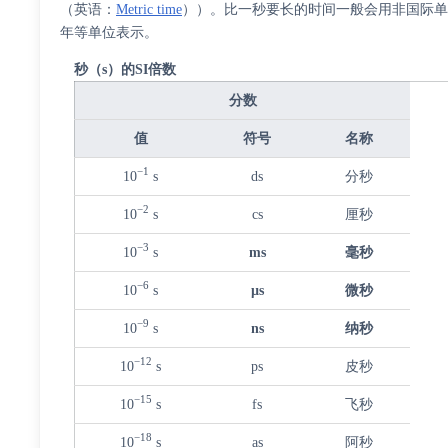
（
英语
：
Metric time
）
）。比一秒要长的时间一般会用非国际
年等单位表示。
秒（s）的SI倍数
分数
值
符号
名称
−1
10
s
ds
分秒
−2
10
s
cs
厘秒
−3
10
s
ms
毫秒
−6
10
s
µs
微秒
−9
10
s
ns
纳秒
−12
10
s
ps
皮秒
−15
10
s
fs
飞秒
−18
10
s
as
阿秒