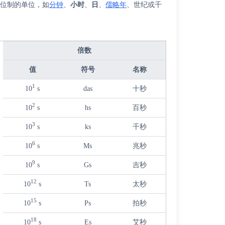
单位制的单位，如
分钟
、
小时
、
日
、
儒略年
、世纪或千
倍数
值
符号
名称
1
10
s
das
十秒
2
10
s
hs
百秒
3
10
s
ks
千秒
6
10
s
Ms
兆秒
9
10
s
Gs
吉秒
12
10
s
Ts
太秒
15
10
s
Ps
拍秒
18
10
s
Es
艾秒