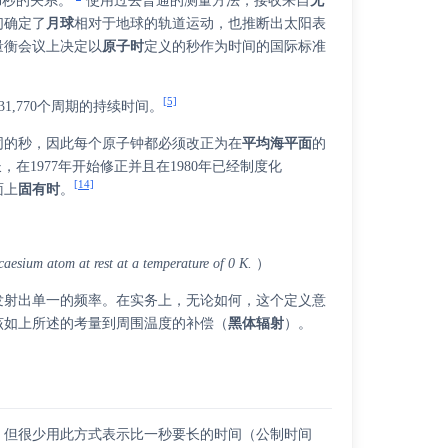
书秒的关系。
使用过去普通的测量方法，接收来自
无
们确定了
月球
相对于地球的轨道运动，也推断出太阳表
量衡会议上决定以
原子时
定义的秒作为时间的国际标准
[5]
631,770个周期的持续时间。
同的秒，因此每个原子钟都必须改正为在
平均海平面
的
，在1977年开始修正并且在1980年已经制度化
[14]
面上
固有时
。
a caesium atom at rest at a temperature of 0 K.
）
发射出单一的频率。在实务上，无论如何，这个定义意
该如上所述的考量到周围温度的补偿（
黑体辐射
）。
，但很少用此方式表示比一秒要长的时间（
公制时间