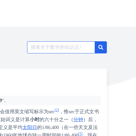
Search
for:
秒
”。
[2]
会借用英文缩写标示为sec
，惟sec于正式文书
原始词义是计算
小时
的六十分之一（
分钟
）后，
的定义是平均
太阳日
的1/86,400（在一些天文及法
[5]
1960年地球自转一周时间的1/86,400
，现在