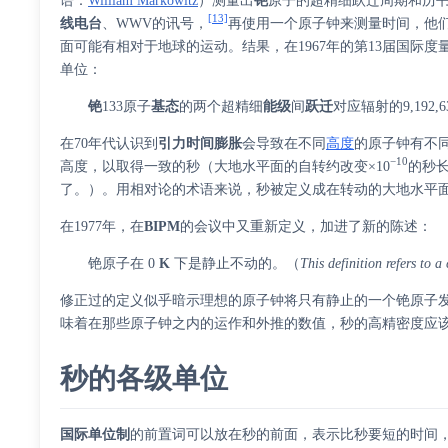
语
：
William Markowitz
）
测量出
铯
原子的超精细跃迁周期和历
[13]
线电台
、
WWV
的讯号，
再使用一个原子钟来测量时间，他
面可能有相对于地球的运动。结果，在1967年的第13届国际度
单位：
铯
133原子
基态
的两个超精细
能级
间
跃迁
对应辐射的9,192,
在70年代认识到
引力时间膨胀
会导致在不同
高度
的原子钟有不
−10
高度，以取得一致的秒（大地水平面的自转约改变×10
的秒长
了。）。用相对论的术语来说，秒被定义成在转动的大地水平
在1977年，在
BIPM
的会议中又重新定义，加进了新的陈述：
铯原子在 0
K
下是静止不动的。（
This definition refers to 
修正过的定义似乎暗示理想的原子钟将只有静止的一个铯原子
味着在那些原子钟之内的运作和外推的数值，秒的高精密度应
秒的各级单位
国际单位制
的前置词可以放在秒的前面，表示比秒要短的时间