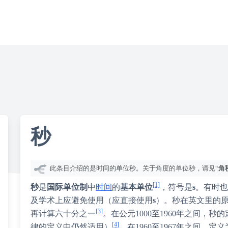
秒
此条目介绍的是时间的单位秒。关于角度的单位秒，请见“
角
[1]
秒
是
国际单位制
中
时间
的
基本单位
，符号是
s
。有时也
及学术上应避免使用（应直接使用
s
）。秒在英文里的
[3]
再计算六十分之一
。在公元1000至1960年之间，秒
[4]
律的定义中仍然适用）
。在1960至1967年之间，定义为