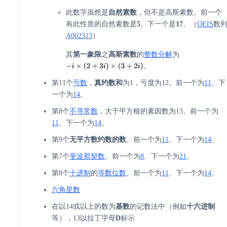
此数字虽然是
自然
素数
，但不是高斯素数。前一个
有此性质的自然素数是
5
、下一个是
17
。（
OEIS
数
A002313
）
其
第一象限
之
高斯素数
的
整数分解
为
。
第11个
亏数
，
真约数和
为1，亏度为12。前一个为
11
、下
一个为
14
。
第8个
不寻常数
，大于平方根的素因数为13。前一个为
11
、下一个为
14
。
第9个
无平方数约数的数
。前一个为
11
、下一个为
14
。
第7个
斐波那契数
。前一个为
8
、下一个为
21
。
第8个
十进制
的
等数位数
。前一个为
11
、下一个为
14
。
六角星数
在以14或以上的数为
基数
的记数法中（例如
十六进制
等），13以拉丁字母
D
标示