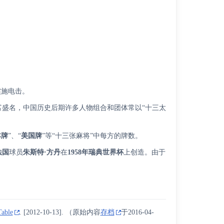
实施电击。
富盛名，中国历史后期许多人物组合和团体常以“十三太
本牌
”、“
美国牌
”等“十三张麻将”中每方的牌数。
法国
球员
朱斯特·方丹
在
1958年瑞典世界杯
上创造。由于
Table
.
[
2012-10-13
]
. （原始内容
存档
于2016-04-