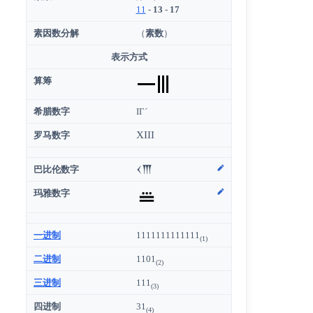
11
-
13
-
17
素因数分解
（
素数
）
列
表示方式
算筹
希腊数字
ΙΓ´
XIII
罗马数字
巴比伦数字
𒌋𒐗
玛雅数字
一进制
1111111111111
(1)
二进制
1101
(2)
三进制
111
(3)
四进制
31
(4)