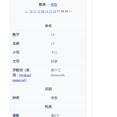
数表
—
整数
<<
10
11
12
13
14
15
16
17
18
19
>>
命名
数字
13
名称
13
小写
十三
大写
拾参
序数词
（
英
第十三
语
：
Ordinal
thirteenth
numeral
）
识别
种类
整数
性质
素数
第6个