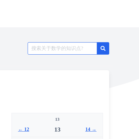
Search
for:
13
13
← 12
14 →