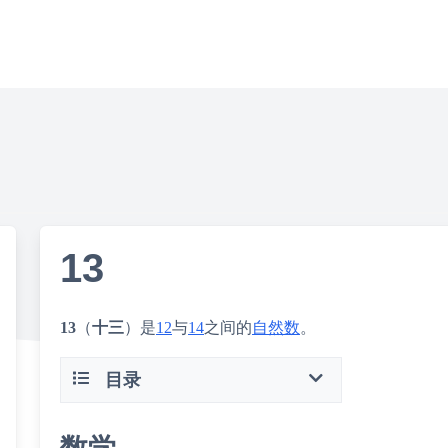
13
13
（
十三
）是
12
与
14
之间的
自然数
。
目录