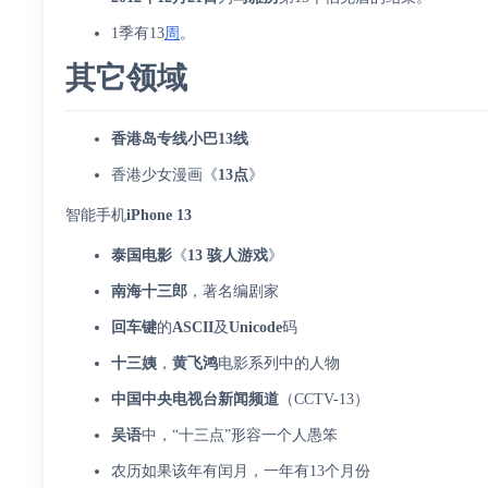
1季有13
周
。
其它领域
香港岛专线小巴13线
香港少女漫画《
13点
》
智能手机
iPhone 13
泰国
电影
《
13 骇人游戏
》
南海十三郎
，著名编剧家
回车键
的
ASCII
及
Unicode
码
十三姨
，
黄飞鸿
电影系列中的人物
中国中央电视台新闻频道
（CCTV-13）
吴语
中，“十三点”形容一个人愚笨
农历如果该年有闰月，一年有13个月份