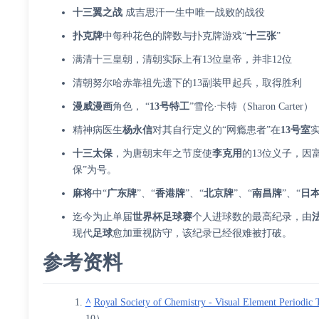
十三翼之战
成吉思汗一生中唯一战败的战役
扑克牌
中每种花色的牌数与扑克牌游戏“
十三张
”
满清十三皇朝，清朝实际上有13位皇帝，并非12位
清朝努尔哈赤靠祖先遗下的13副装甲起兵，取得胜利
漫威漫画
角色， “
13号特工
”雪伦·卡特（Sharon Carter）
精神病医生
杨永信
对其自行定义的“网瘾患者”在
13号室
十三太保
，为唐朝末年之节度使
李克用
的13位义子，因
保”为号。
麻将
中“
广东牌
”、“
香港牌
”、“
北京牌
”、“
南昌牌
”、“
日
迄今为止单届
世界杯足球赛
个人进球数的最高纪录，由
现代
足球
愈加重视防守，该纪录已经很难被打破。
参考资料
^
Royal Society of Chemistry - Visual Element Periodic 
10）.