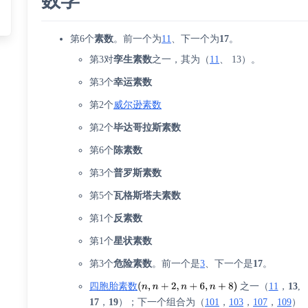
数学
第6个
素数
。前一个为
11
、下一个为
17
。
第3对
孪生素数
之一，其为（
11
、 13）。
第3个
幸运素数
第2个
威尔逊素数
第2个
毕达哥拉斯素数
第6个
陈素数
第3个
普罗斯素数
第5个
瓦格斯塔夫素数
第1个
反素数
第1个
星状素数
第3个
危险素数
。前一个是
3
、下一个是
17
。
四胞胎素数
之一（
11
，
13
,
17
，
19
）；下一个组合为（
101
，
103
，
107
，
109
）