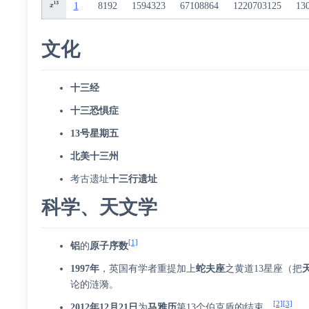
1
8192
1594323
67108864
1220703125
13
文化
十三经
十三恐惧症
13号星期五
北美十三州
考古遗址
十三行遗址
科学、天文学
[1]
铝
的
原子序数
1997年
，英国有学者重提加上
蛇夫座
之黄道13星座（把
论的涟漪。
[2]
[3]
2012年
12月21日
为
马雅历
第13个
伯克盾
的结束。