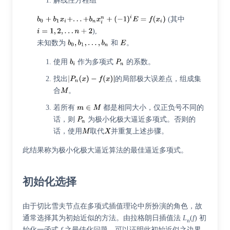
解线性方程组
(其中
),
未知数为
和
。
使用
作为多项式
的系数。
找出
的局部极大误差点，组成集
合
。
若所有
都是相同大小，仅正负号不同的
话，则
为极小化极大逼近多项式。否则的
话，使用
取代
并重复上述步骤。
此结果称为极小化极大逼近算法的最佳逼近多项式。
初始化选择
由于切比雪夫节点在多项式插值理论中所扮演的角色，故
通常选择其为初始近似的方法。由拉格朗日插值法
L
(
f
) 初
n
始化一函式
f
之最佳化问题，可以证明此初始近似之边界