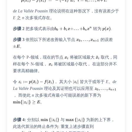
de La Vallée Poussin
理论说明在这种形况下，没有误差少于
E
之
n
次多项式存在。
步骤 2
把多项式表示由
转为
.
步骤 3
依照以下所述改善输入节点
的误差
。
在每个 P-领域，现在的节点
将被区域最大
取代，同
样在每个 N-领域，
将被区域最小取代， 在这部分并不
要求高精确律。
令
， 其大小
皆大于或等于
E
。
de
La Vallée Poussin
理论及其证明也可以应用至
， 而使此
n
次多项式有最小可能误差的新下界为
。
步骤 4:
分别以
与
为新的上下界，
此迭代算法的终止条件为: 重复上述步骤直到