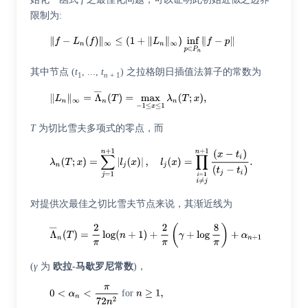
限制为:
其中节点 (
t
, ...,
t
) 之拉格朗日插值法算子的常数为
1
n
+ 1
T
为切比雪夫多项式的零点，而
对提供次最佳之切比雪夫节点来说，其渐近线为
(
γ
为
欧拉-马歇罗尼常数
)，
for