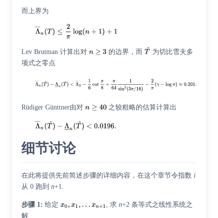
而上界为
Lev Brutman 计算出对
的边界，而
为切比雪夫多
项式之零点
Rüdiger Günttner由对
之较粗略的估算计算出
细节讨论
在此将提供先前简述步骤的详细内容，在这个章节令指数
i
从 0 跑到
n
+1.
步骤 1:
给定
, 求
n
+2 条等式之线性系统之
解