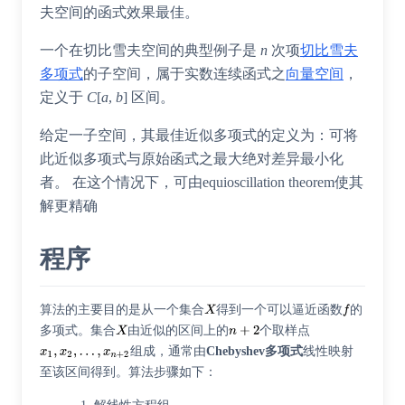
夫空间
的函式效果最佳。
一个在切比雪夫空间的典型例子是
n
次项
切比雪夫
多项式
的子空间，属于实数连续函式之
向量空间
，
定义于
C
[
a
,
b
] 区间。
给定一子空间，其最佳近似多项式的定义为：可将
此近似多项式与原始函式之最大绝对差异最小化
者。 在这个情况下，可由
equioscillation theorem
使其
解更精确
程序
算法的主要目的是从一个集合
得到一个可以逼近函数
的
多项式。集合
由近似的区间上的
个取样点
组成，通常由
Chebyshev多项式
线性映射
至该区间得到。算法步骤如下：