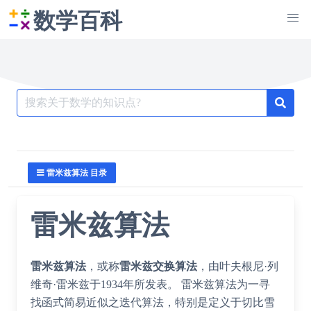
数学百科
Search
for:
雷米兹算法 目录
雷米兹算法
雷米兹算法
，或称
雷米兹交换算法
，由
叶夫根尼·列
维奇·雷米兹
于1934年所发表。 雷米兹算法为一寻
找函式简易近似之迭代算法，特别是定义于
切比雪