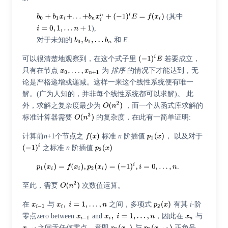
(其中
),
对于未知的
和
E
.
可以很清楚地观察到，在这个式子里
若要成立，
只有在节点
为
排序
的情况下才能达到，无
论是严格递增或递减。这样一来这个线性系统便有唯一
解。(广为人知的，并非每个线性系统都可以求解)。 此
外，求解之复杂度最少为
，而一个从函式库求解的
标准计算器需要
的复杂度，在此有一简单证明:
计算前
n
+1个节点之
标准
n
阶插值
， 以及对于
之标准
n
阶插值
至此，需要
次数值运算。
在
与
之间，多项式
有其
i
-阶
零点zero between
and
，因此在
与
之间无任何零点，意即
与
正负号