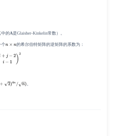
其中的
A
是
Glaisher-Kinkelin常数
）。
一个
的希尔伯特矩阵的逆矩阵的系数为：
。