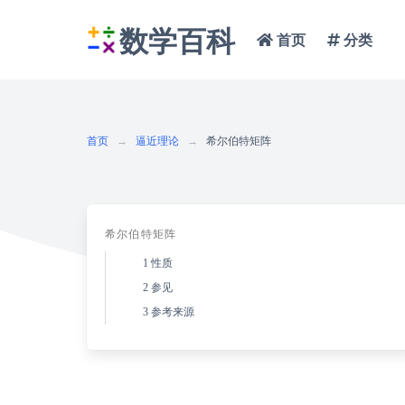
数学百科
首页
分类
首页
逼近理论
希尔伯特矩阵
希尔伯特矩阵
1
性质
2
参见
3
参考来源