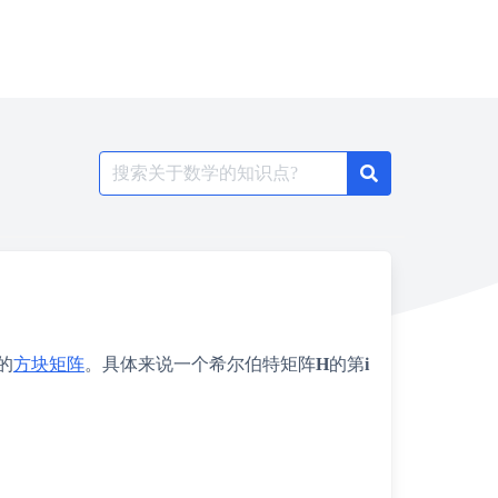
Search
for:
的
方块矩阵
。具体来说一个希尔伯特矩阵
H
的第
i