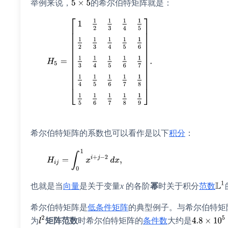
举例来说，
的希尔伯特矩阵就是：
希尔伯特矩阵的系数也可以看作是以下
积分
：
也就是当
向量
是关于变量
x
的各阶
幂
时关于积分
范数
希尔伯特矩阵是
低条件矩阵
的典型例子。与希尔伯特矩
为
矩阵范数
时希尔伯特矩阵的
条件数
大约是