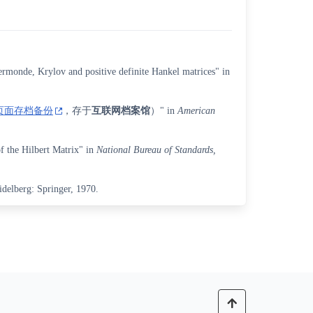
rmonde, Krylov and positive definite Hankel matrices" in
页面存档备份
，存于
互联网档案馆
）" in
American
f the Hilbert Matrix" in
National Bureau of Standards,
idelberg: Springer, 1970.