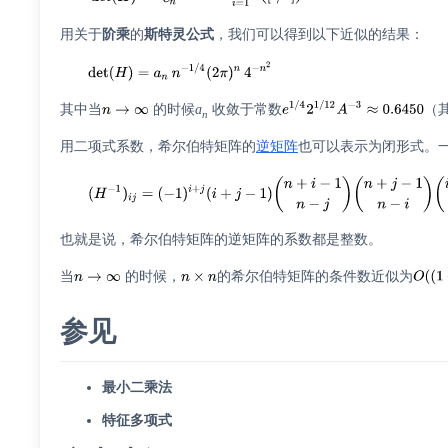
用关于
阶乘
的
斯特灵公式
，我们可以得到以下近似的结果：
其中当
的时候
a
收敛于常数
（
n
用二项式系数，希尔伯特矩阵的
逆矩阵
也可以表示为闭形式。
也就是说，希尔伯特矩阵的逆矩阵的系数都是整数。
当
的时候，
的希尔伯特矩阵的条件数近似为
参见
最小二乘法
特征多项式