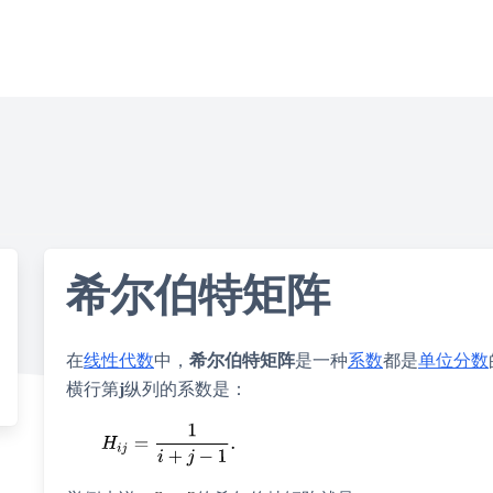
希尔伯特矩阵
在
线性代数
中，
希尔伯特矩阵
是一种
系数
都是
单位分数
横行第
j
纵列的系数是：