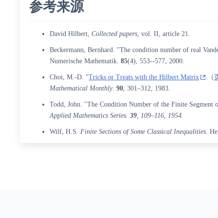
参考来源
David Hilbert,
Collected papers
, vol. II, article 21.
Beckermann, Bernhard. "The condition number of real Vande
Numerische Mathematik.
85
(4), 553--577, 2000.
Choi, M.-D. "
Tricks or Treats with the Hilbert Matrix
（
Mathematical Monthly
.
90
, 301–312, 1983.
Todd, John. "The Condition Number of the Finite Segment o
Applied Mathematics Series.
39
, 109–116, 1954.
Wilf, H.S.
Finite Sections of Some Classical Inequalities
. He