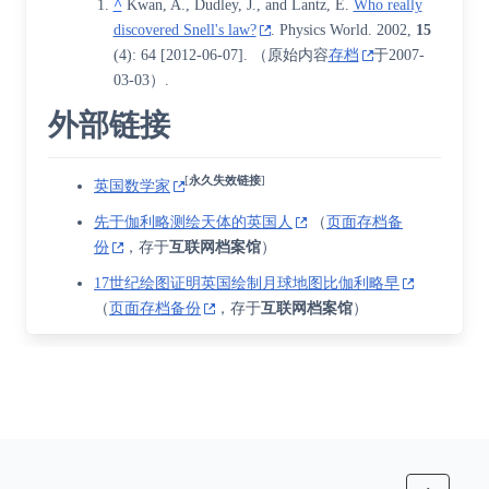
^
Kwan, A., Dudley, J., and Lantz, E.
Who really
discovered Snell's law?
.
Physics World
. 2002,
15
(4): 64
[
2012-06-07
]
. （原始内容
存档
于2007-
03-03）.
外部链接
[
永久失效链接
]
英国数学家
先于伽利略测绘天体的英国人
（
页面存档备
份
，存于
互联网档案馆
）
17世纪绘图证明英国绘制月球地图比伽利略早
（
页面存档备份
，存于
互联网档案馆
）