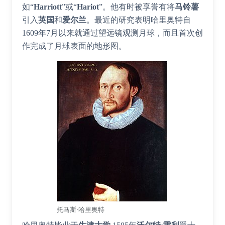
如“
Harriott
”或“
Hariot
”。他有时被享誉有将
马铃薯
引入
英国
和
爱尔兰
。最近的研究表明哈里奥特自
1609年7月以来就通过望远镜观测月球，而且首次创
作完成了月球表面的地形图。
托马斯·哈里奥特