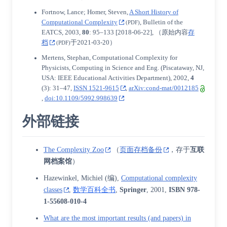
Fortnow, Lance; Homer, Steven,
A Short History of
Computational Complexity
, Bulletin of the
(PDF)
EATCS, 2003,
80
: 95–133
[
2018-06-22
]
, （原始内容
存
档
于2021-03-20）
(PDF)
Mertens, Stephan, Computational Complexity for
Physicists, Computing in Science and Eng. (Piscataway, NJ,
USA: IEEE Educational Activities Department), 2002,
4
(3): 31–47,
ISSN 1521-9615
,
arXiv:cond-mat/0012185
,
doi:10.1109/5992.998639
外部链接
The Complexity Zoo
（
页面存档备份
，存于
互联
网档案馆
）
Hazewinkel, Michiel (编),
Computational complexity
classes
,
数学百科全书
,
Springer
, 2001,
ISBN
978-
1-55608-010-4
What are the most important results (and papers) in