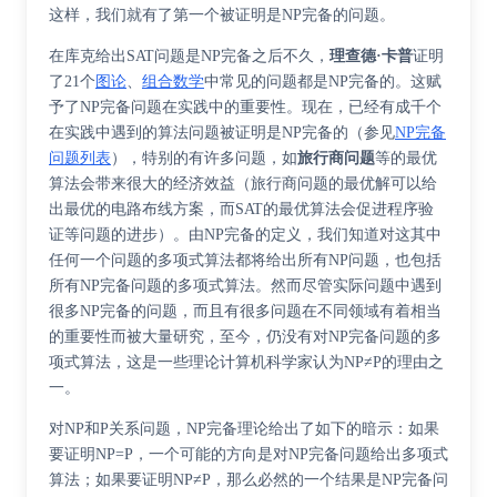
这样，我们就有了第一个被证明是NP完备的问题。
在库克给出SAT问题是NP完备之后不久，
理查德·卡普
证明
了21个
图论
、
组合数学
中常见的问题都是NP完备的。这赋
予了NP完备问题在实践中的重要性。现在，已经有成千个
在实践中遇到的算法问题被证明是NP完备的（参见
NP完备
问题列表
），特别的有许多问题，如
旅行商问题
等的最优
算法会带来很大的经济效益（旅行商问题的最优解可以给
出最优的电路布线方案，而SAT的最优算法会促进程序验
证等问题的进步）。由NP完备的定义，我们知道对这其中
任何一个问题的多项式算法都将给出所有NP问题，也包括
所有NP完备问题的多项式算法。然而尽管实际问题中遇到
很多NP完备的问题，而且有很多问题在不同领域有着相当
的重要性而被大量研究，至今，仍没有对NP完备问题的多
项式算法，这是一些理论计算机科学家认为NP≠P的理由之
一。
对NP和P关系问题，NP完备理论给出了如下的暗示：如果
要证明NP=P，一个可能的方向是对NP完备问题给出多项式
算法；如果要证明NP≠P，那么必然的一个结果是NP完备问