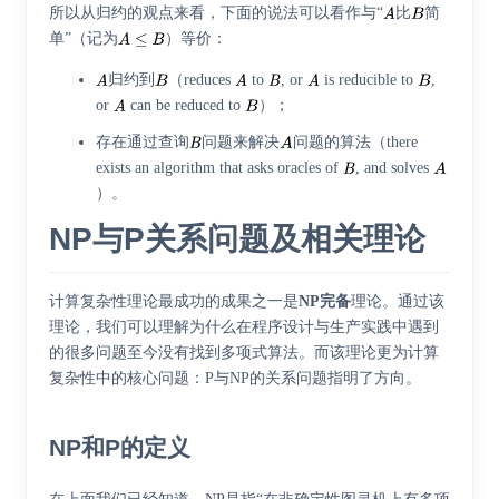
所以从归约的观点来看，下面的说法可以看作与“
比
简
单”（记为
）等价：
归约到
（reduces
to
, or
is reducible to
,
or
can be reduced to
）；
存在通过查询
问题来解决
问题的算法（there
exists an algorithm that asks oracles of
, and solves
）。
NP与P关系问题及相关理论
计算复杂性理论最成功的成果之一是
NP完备
理论。通过该
理论，我们可以理解为什么在程序设计与生产实践中遇到
的很多问题至今没有找到多项式算法。而该理论更为计算
复杂性中的核心问题：P与NP的关系问题指明了方向。
NP和P的定义