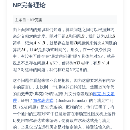
NP完备理论
主条目：
NP完备
由上面归约的知识我们知道，算法问题之间可以根据归约
来定义相对的难度。即对问题
和问题
，我们认为
比
简单，记为
，就是存在使用
问题解来解决
问题的
算法
，且
是多项式时间的。那么，在一个复杂性类
中，有没有可能存在“最难的问题”呢？具体的对NP，就是
说是不是存在问题
NP，使得对
NP，有
呢？对这样的问题，我们称它是NP完备的。
这个问题乍看起来很不容易把握。因为这需要对所有的NP
中的语言L，去找到一个L到A的归约算法。然而1970年代
的由
史蒂芬·库克
和
列昂尼德·列文
分别发现的
库克-列文定
理
，证明了
布尔表达式
（Boolean formula）的
可满足性问
题
（SAT问题）是NP完备的。概括的说，他们证明了，有
一个通用的过程对NP中任意语言在非确定性图灵机上运行
历史用布尔表达式来编码，使得该布尔表达式是可满足
的，当且仅当该运行历史是对给定输入，接受该输入的。