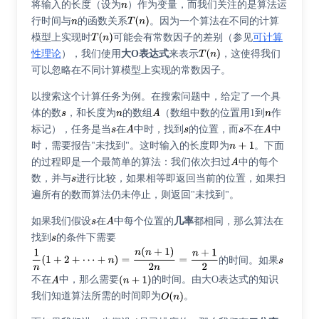
将输入的长度（设为
）作为变量，而我们关注的是算法运
行时间与
的函数关系
。因为一个算法在不同的计算
模型上实现时
可能会有常数因子的差别（参见
可计算
性理论
），我们使用
大O表达式
来表示
，这使得我们
可以忽略在不同计算模型上实现的常数因子。
以搜索这个计算任务为例。在搜索问题中，给定了一个具
体的数
，和长度为
的数组
（数组中数的位置用1到
作
标记），任务是当
在
中时，找到
的位置，而
不在
中
时，需要报告"未找到"。这时输入的长度即为
。下面
的过程即是一个最简单的算法：我们依次扫过
中的每个
数，并与
进行比较，如果相等即返回当前的位置，如果扫
遍所有的数而算法仍未停止，则返回"未找到"。
如果我们假设
在
中每个位置的
几率
都相同，那么算法在
找到
的条件下需要
的时间。如果
不在
中，那么需要
的时间。由大O表达式的知识
我们知道算法所需的时间即为
。