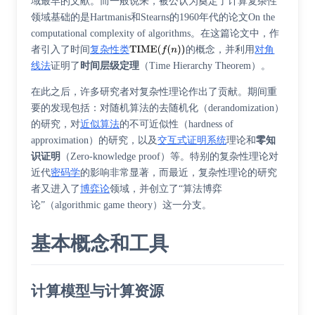
域最早的文献。而一般说来，被公认为奠定了计算复杂性
领域基础的是Hartmanis和Stearns的1960年代的论文On the
computational complexity of algorithms。在这篇论文中，作
者引入了时间
复杂性类
的概念，并利用
对角
线法
证明了
时间层级定理
（Time Hierarchy Theorem）。
在此之后，许多研究者对复杂性理论作出了贡献。期间重
要的发现包括：对
随机算法
的
去随机化
（derandomization）
的研究，对
近似算法
的
不可近似性
（hardness of
approximation）的研究，以及
交互式证明系统
理论和
零知
识证明
（Zero-knowledge proof）等。特别的复杂性理论对
近代
密码学
的影响非常显著，而最近，复杂性理论的研究
者又进入了
博弈论
领域，并创立了“
算法博弈
论
”（algorithmic game theory）这一分支。
基本概念和工具
计算模型与计算资源