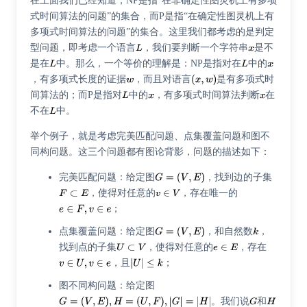
在上面我们已经知道，NP是指“在非确定性图灵机上有多项
式时间算法的问题”的集合，而P是指“在确定性图灵机上有
多项式时间算法的问题”的集合。这里我们都考虑的是判定
型问题，即考虑一个语言
，我们要判断一个字符串
是不
是在
中。那么，一个等价的理解是：NP是指对在
中的
，有多项式长度的证据
，而且对语言
是有多项式时
间算法的；而P是指对
中的
，有多项式时间算法判断
在
不在
中。
举个例子，就是考虑完美匹配问题、点集覆盖问题和图不
同构问题。这三个问题都有图论背影，问题的描述如下：
完美匹配问题：给定图
，找到边的子集
，使得对任意的
，存在唯一的
；
点集覆盖问题：给定图
，和自然数
，
找到点的子集
，使得对任意的
，存在
，且
；
图不同构问题：给定图
。我们说
和