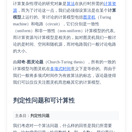
计算复杂性理论的研究对象是
算法
在执行时所需的
计算资
源
，而为了讨论这一点，我们必须假设算法是在某个
计算
模型
上运行的。常讨论的计算模型包括
图灵机
（Turing
machine）和
电路
（circuit），它们分别是
一致性
（uniform）和
非一致性
（non-uniform）计算模型的代表。
而计算资源与计算模型是相关的，如对图灵机我们一般讨
论的是时间、空间和随机源，而对电路我们一般讨论电路
的大小。
由
邱奇-图灵论题
（Church-Turing thesis），所有的一致的
计算模型与图灵机在
多项式时间
意义下是等价的。而由于
我们一般将多项式时间作为有效算法的标志，该论题使得
我们可以仅仅关注图灵机而忽略其它的计算模型。
判定性问题和可计算性
主条目：
判定性问题
我们考虑对一个算法问题，什么样的回答是我们所需要