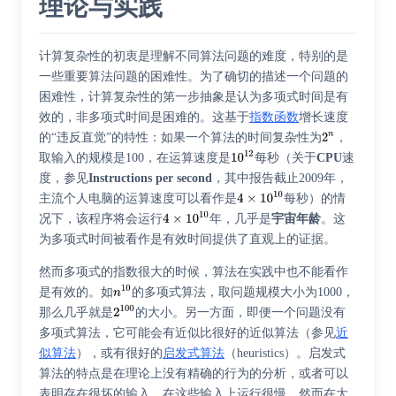
理论与实践
计算复杂性的初衷是理解不同算法问题的难度，特别的是
一些重要算法问题的困难性。为了确切的描述一个问题的
困难性，计算复杂性的第一步抽象是认为多项式时间是有
效的，非多项式时间是困难的。这基于
指数函数
增长速度
的“违反直觉”的特性：如果一个算法的时间复杂性为
，
取输入的规模是100，在运算速度是
每秒（关于
CPU
速
度，参见
Instructions per second
，其中报告截止2009年，
主流个人电脑的运算速度可以看作是
每秒）的情
况下，该程序将会运行
年，几乎是
宇宙年龄
。这
为多项式时间被看作是有效时间提供了直观上的证据。
然而多项式的指数很大的时候，算法在实践中也不能看作
是有效的。如
的多项式算法，取问题规模大小为1000，
那么几乎就是
的大小。另一方面，即便一个问题没有
多项式算法，它可能会有近似比很好的近似算法（参见
近
似算法
），或有很好的
启发式算法
（heuristics）。启发式
算法的特点是在理论上没有精确的行为的分析，或者可以
表明存在很坏的输入，在这些输入上运行很慢。然而在大