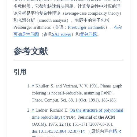
多数时候，它都能快速解决问题。计算复杂性中对应的理
论分析是
平均复杂性理论
（average-case complexity theory）
和
光滑分析
（smooth analysis）。实际中的例子包括
Presburger arithmetic
（
英语
：
Presburger arithmetic
）
、
布尔
可满足性问题
（参见
SAT solver
）和
背包问题
。
参考文献
引用
^
Khuller, S. and Vazirani, V. V. 1991. Planar graph
coloring is not self-reducible, assuming P≠NP .
Theor. Comput. Sci. 88, 1 (Oct. 1991), 183-183.
^
Ladner, Richard E.
On the structure of polynomial
time reducibility
.
Journal of the ACM
(PDF)
(JACM). 1975,
22
(1): 151–171
[
2007-05-16
]
.
doi:10.1145/321864.321877
. （原始内容
存档