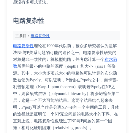
题没有多项式算法。
电路复杂性
主条目：
电路复杂性
电路复杂性
理论在1990年代以前，被众多研究者认为是解
决NP与P关系问题的可能的途径之一。电路复杂性研究的
对象是非一致性的计算模型
电路
，并考虑计算一个
布尔函
数
所需的最小的电路的深度（depth）和大小（size）等资
源。其中，大小为多项式大小的电路族可以计算的布尔函
数被记为
P/poly
。可以证明，P包含在P/poly之中，而
卡普-
利普顿定理
（Karp-Lipton theorem）表明若P/poly在NP之
中，则
多项式层级
（polynomial hierarchy）将会坍缩至第二
层，这是一个不大可能的结果。这两个结果结合起来表
明，P/poly可以当作是分离NP与P的一个中间的工具，具体
的途径就是证明任一个NP完全问题的电路大小的下界。在
直观上说，电路复杂性也绕过了NP与P问题的第一个困
难：
相对化证明困难
（relativizing proofs）。