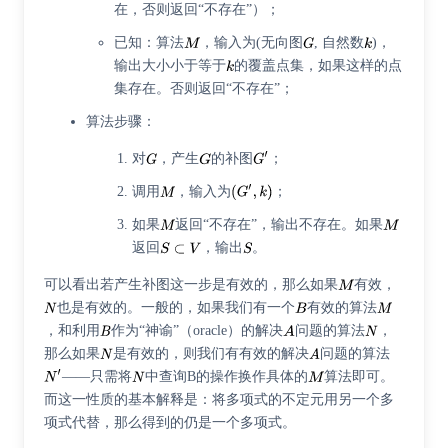
在，否则返回“不存在”）；
已知：算法
，输入为(无向图
, 自然数
)，
输出大小小于等于
的覆盖点集，如果这样的点
集存在。否则返回“不存在”；
算法步骤：
对
，产生
的补图
；
调用
，输入为
；
如果
返回“不存在”，输出不存在。如果
返回
，输出
。
可以看出若产生补图这一步是有效的，那么如果
有效，
也是有效的。一般的，如果我们有一个
有效的算法
，和利用
作为“神谕”（oracle）的解决
问题的算法
，
那么如果
是有效的，则我们有有效的解决
问题的算法
——只需将
中查询B的操作换作具体的
算法即可。
而这一性质的基本解释是：将多项式的不定元用另一个多
项式代替，那么得到的仍是一个多项式。