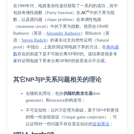
在1980年代，电路复杂性途径获取了一系列的成功，其中
包括
奇偶性函数
（Parity function）在
中的下界为指
数，以及
团问题
（clique problem）在
单调性电路
（monotone circuit）中的下界为指数。然而在1994年
Razborov
（
英语
：
Alexander Razborov
）
和
Rudich
（
英
语
：
Steven Rudich
）
的著名论文
自然性证明
（Natural
proof）中指出，上面所用证明电路下界的方法，在
单向函
数
存在的前提下是不可能分离NP和P的。该结果使很多专
家对证明电路下界来分离NP和P的前景表示不乐观。
其它NP与P关系问题相关的理论
去随机化
理论：包括
伪随机数发生器
dom
generator）和extractor的构造等；
不可近似性
：以
PCP定理
为基础，基于NP≠P和更强
的
唯一性游戏假设
（Unique game conjecture），可
以证明对一些问题不存在某近似比的
近似算法
；