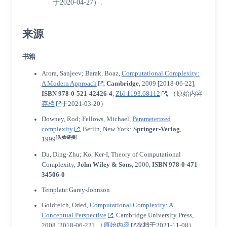
于2020-04-27）.
来源
书籍
Arora, Sanjeev
; Barak, Boaz,
Computational Complexity:
A Modern Approach
,
Cambridge
, 2009
[
2018-06-22
]
,
ISBN
978-0-521-42426-4
,
Zbl 1193.68112
, （原始内容
存档
于2021-03-20）
Downey, Rod;
Fellows, Michael
,
Parameterized
complexity
, Berlin, New York:
Springer-Verlag
,
[
失效链接
]
1999
Du, Ding-Zhu; Ko, Ker-I, Theory of Computational
Complexity,
John Wiley & Sons
, 2000,
ISBN
978-0-471-
34506-0
Template:Garey-Johnson
Goldreich, Oded
,
Computational Complexity: A
Conceptual Perspective
, Cambridge University Press,
2008
[
2018-06-22
]
, （
原始内容
存档于2021-11-08）