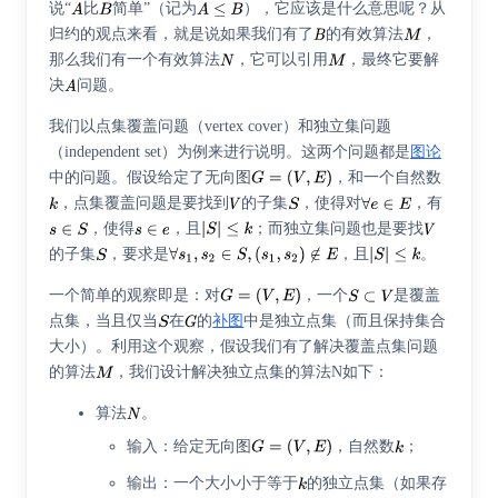
说“
比
简单”（记为
），它应该是什么意思呢？从
归约的观点来看，就是说如果我们有了
的有效算法
，
那么我们有一个有效算法
，它可以引用
，最终它要解
决
问题。
我们以
点集覆盖问题
（vertex cover）和
独立集问题
（independent set）为例来进行说明。这两个问题都是
图论
中的问题。假设给定了无向图
，和一个自然数
，点集覆盖问题是要找到
的子集
，使得对
，有
，使得
，且
；而独立集问题也是要找
的子集
，要求是
，且
。
一个简单的观察即是：对
，一个
是覆盖
点集，当且仅当
在
的
补图
中是独立点集（而且保持集合
大小）。利用这个观察，假设我们有了解决覆盖点集问题
的算法
，我们设计解决独立点集的算法N如下：
算法
。
输入：给定无向图
，自然数
；
输出：一个大小小于等于
的独立点集（如果存