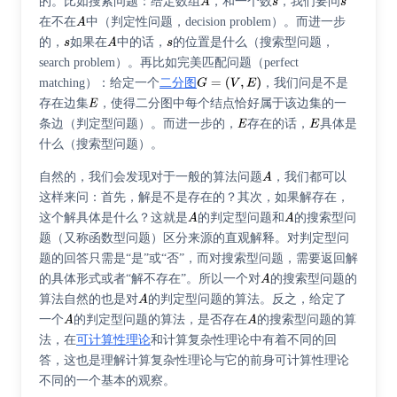
的。比如搜索问题：给定数组
，和一个数
，我们要问
在不在
中（判定性问题，decision problem）。而进一步
的，
如果在
中的话，
的位置是什么（搜索型问题，
search problem）。再比如完美匹配问题（perfect
matching）：给定一个
二分图
，我们问是不是
存在边集
，使得二分图中每个结点恰好属于该边集的一
条边（判定型问题）。而进一步的，
存在的话，
具体是
什么（搜索型问题）。
自然的，我们会发现对于一般的算法问题
，我们都可以
这样来问：首先，解是不是存在的？其次，如果解存在，
这个解具体是什么？这就是
的判定型问题和
的搜索型问
题（又称函数型问题）区分来源的直观解释。对判定型问
题的回答只需是“是”或“否”，而对搜索型问题，需要返回解
的具体形式或者“解不存在”。所以一个对
的搜索型问题的
算法自然的也是对
的判定型问题的算法。反之，给定了
一个
的判定型问题的算法，是否存在
的搜索型问题的算
法，在
可计算性理论
和计算复杂性理论中有着不同的回
答，这也是理解计算复杂性理论与它的前身可计算性理论
不同的一个基本的观察。