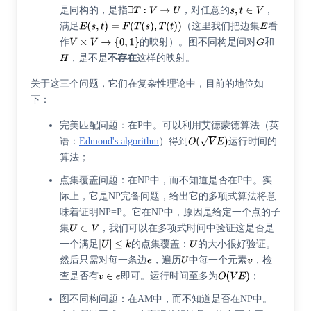
是同构的，是指
，对任意的
，
满足
（这里我们把边集
看
作
的映射）。图不同构是问对
和
，是不是
不存在
这样的映射。
关于这三个问题，它们在复杂性理论中，目前的地位如
下：
完美匹配问题：在P中。可以利用
艾德蒙德算法
（
英
语
：
Edmond's algorithm
）
得到
运行时间的
算法；
点集覆盖问题：在NP中，而不知道是否在P中。实
际上，它是NP完备问题，给出它的多项式算法将意
味着证明NP=P。它在NP中，原因是给定一个点的子
集
，我们可以在多项式时间中验证这是否是
一个满足
的点集覆盖：
的大小很好验证。
然后只需对每一条边
，遍历
中每一个元素
，检
查是否有
即可。运行时间至多为
；
图不同构问题：在AM中，而不知道是否在NP中。