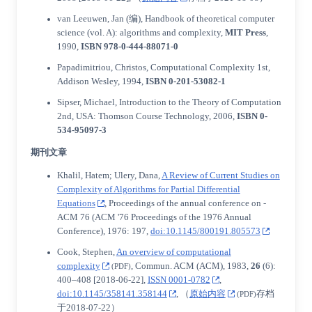
van Leeuwen, Jan
(编), Handbook of theoretical computer
science (vol. A): algorithms and complexity,
MIT Press
,
1990,
ISBN
978-0-444-88071-0
Papadimitriou, Christos
, Computational Complexity 1st,
Addison Wesley, 1994,
ISBN
0-201-53082-1
Sipser, Michael
,
Introduction to the Theory of Computation
2nd, USA:
Thomson Course Technology
, 2006,
ISBN
0-
534-95097-3
期刊文章
Khalil, Hatem;
Ulery, Dana
,
A Review of Current Studies on
Complexity of Algorithms for Partial Differential
Equations
, Proceedings of the annual conference on -
ACM 76 (ACM '76 Proceedings of the 1976 Annual
Conference), 1976: 197,
doi:10.1145/800191.805573
Cook, Stephen
,
An overview of computational
complexity
, Commun. ACM (ACM), 1983,
26
(6):
(PDF)
400–408
[
2018-06-22
]
,
ISSN 0001-0782
,
doi:10.1145/358141.358144
, （
原始内容
存档
(PDF)
于2018-07-22）