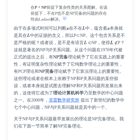
在
P
≠
NP
前提下复杂性类的关系图解。在该
前提下，不在P也不是NP完备的问题的存在
[2]
性由Ladner解决。
由于在多项式时间可以判断
在不在
中，蕴含着
本身就
是其在
中的证据的含义，所以P⊂NP。这个包含关系是不
是严格的呢？或者说，是不是有语言
NP，使得
P？
这就是著名的NP与P关系问题。从这个问题在1970年代被
正式的提出之后，有
NP完备
理论赋予了它在实践上的重要
性，有
证明复杂性
理论赋予了它纯数学理论上的重要性，
有
PCP理论
和
NP完备
理论赋予了它算法理论上的重要性。
这些理论或者在根本上依赖于NP和P关系问题的某些假
设，或者本身就是试图去理解NP和P关系问题而发展出来
的，这使得它成为了
理论计算机科学
乃至数学的中心问题
之一。在2000年，
克雷数学研究所
提出了新世纪的数学中
七个中心问题，NP与P关系问题就是其中的一个。
关于NP与P关系问题最早发展出的理论是NP完备理论。我
们在下面一节简单了解NP完备理论。