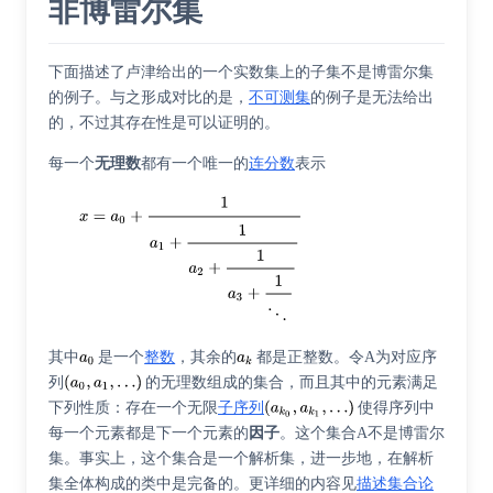
非博雷尔集
下面描述了
卢津
给出的一个实数集上的子集不是博雷尔集
的例子。与之形成对比的是，
不可测集
的例子是无法给出
的，不过其存在性是可以证明的。
每一个
无理数
都有一个唯一的
连分数
表示
其中
是一个
整数
，其余的
都是正整数。令A为对应序
列
的无理数组成的集合，而且其中的元素满足
下列性质：存在一个无限
子序列
使得序列中
每一个元素都是下一个元素的
因子
。这个集合A不是博雷尔
集。事实上，这个集合是一个
解析集
，进一步地，在解析
集全体构成的类中是完备的。更详细的内容见
描述集合论