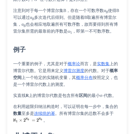
注意到对于每一个博雷尔集B，存在一个可数序数α
使得B
B
可以通过α
多次迭代后得到。但是随着B取遍所有博雷尔
B
集，α
也会相应地取遍所有可数序数，故而要得到所有博
B
雷尔集所需的最靠前的序数是ω
，即第一不可数序数。
1
例子
一个重要的例子，尤其是对于
概率论
而言，是
实数集
上的
博雷尔代数。它是用来定义
博雷尔测度
的代数。对于
概率
空间
上一个给定的实随机变量，其
概率分布
按照定义，也
是一个博雷尔代数上的测度。
实直线
R
上的博雷尔代数是包含所有
区间
的最小σ-代数。
在利用超限归纳法构造时，可以证明在每一步中，集合的
数量
至多是
连续统的幂
。所有博雷尔集的总数不会多于
。