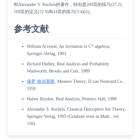
和Alexander S. Kechris的著作，特别是209页的练习(27.2)、
169页的定义(22.9)和14页的练习(3.4)(ii)。
参考文献
William Arveson, An Invitation to C*-algebras,
Springer-Verlag, 1981
Richard Dudley, Real Analysis and Probability.
Wadsworth, Brooks and Cole, 1989
保罗·哈尔莫斯
, Measure Theory, D.van Nostrand Co.,
1950
Halsey Royden, Real Analysis, Prentice Hall, 1988
Alexander S. Kechris, Classical Descriptive Set Theory,
Springer-Verlag, 1995 (Graduate texts in Math., vol.
156)