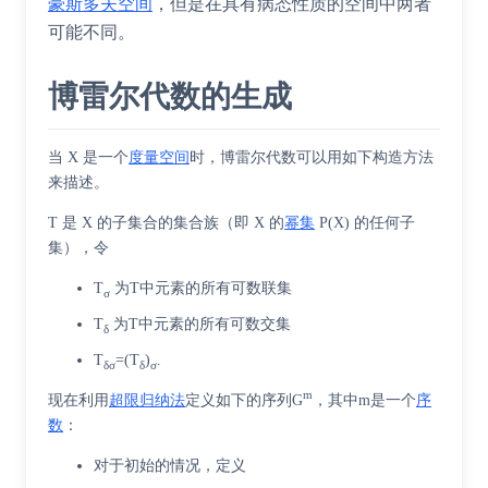
豪斯多夫空间
，但是在具有
病态性质
的空间中两者
可能不同。
博雷尔代数的生成
当 X 是一个
度量空间
时，博雷尔代数可以用如下构造方法
来描述。
T 是 X 的子集合的集合族（即 X 的
幂集
P(X) 的任何子
集），令
T
为T中元素的所有可数联集
σ
T
为T中元素的所有可数交集
δ
T
=(T
)
.
δσ
δ
σ
m
现在利用
超限归纳法
定义如下的序列G
，其中m是一个
序
数
：
对于初始的情况，定义