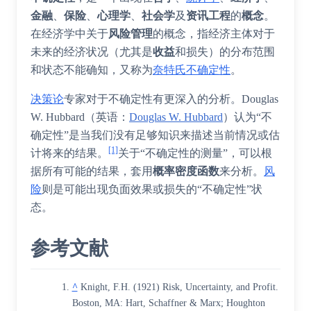
金融
、
保险
、
心理学
、
社会学
及
资讯工程
的
概念
。
在经济学中关于
风险管理
的概念，指
经济主体
对于
未来的经济状况（尤其是
收益
和
损失
）的分布范围
和状态不能确知，又称为
奈特氏不确定性
。
决策论
专家对于不确定性有更深入的分析。
Douglas
W. Hubbard
（
英语
：
Douglas W. Hubbard
）
认为“不
确定性”是当我们没有足够知识来描述当前情况或估
[1]
计将来的结果。
关于“不确定性的测量”，可以根
据所有可能的结果，套用
概率密度函数
来分析。
风
险
则是可能出现负面效果或损失的“不确定性”状
态。
参考文献
^
Knight, F.H. (1921) Risk, Uncertainty, and Profit.
Boston, MA: Hart, Schaffner & Marx; Houghton