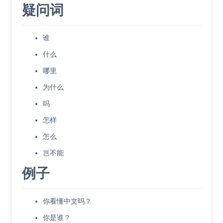
疑问词
谁
什么
哪里
为什么
吗
怎样
怎么
岂不能
例子
你看懂中文吗？
你是谁？