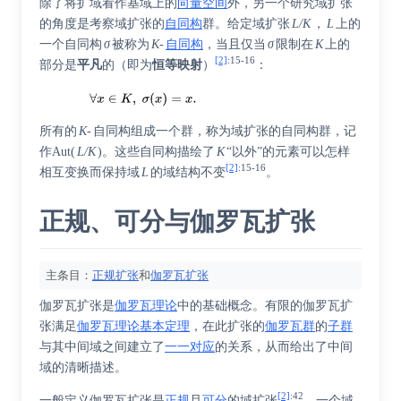
除了将扩域看作基域上的
向量空间
外，另一个研究域扩张
的角度是考察域扩张的
自同构
群。给定域扩张
L/K
，
L
上的
一个自同构
σ
被称为
K-
自同构
，当且仅当
σ
限制在
K
上的
[2]
:
15-16
部分是
平凡
的（即为
恒等映射
）
：
所有的
K-
自同构组成一个群，称为域扩张的自同构群，记
作
Aut
(
L/K
)。这些自同构描绘了
K
“以外”的元素可以怎样
[2]
:
15-16
相互变换而保持域
L
的域结构不变
。
正规、可分与伽罗瓦扩张
主条目：
正规扩张
和
伽罗瓦扩张
伽罗瓦扩张是
伽罗瓦理论
中的基础概念。有限的伽罗瓦扩
张满足
伽罗瓦理论基本定理
，在此扩张的
伽罗瓦群
的
子群
与其中间域之间建立了
一一对应
的关系，从而给出了中间
域的清晰描述。
[2]
:
42
一般定义伽罗瓦扩张是
正规
且
可分
的域扩张
。一个域