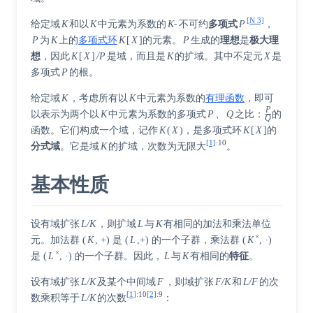
[N 3]
给定域
K
和以
K
中元素为系数的
K-
不可约
多项式
P
，
P
为
K
上的
多项式环
K
[
X
]的元素。
P
生成的
理想
是
极大理
想
，因此
K
[
X
]
/P
是域，而且是
K
的扩域。其中不定元
X
是
多项式
P
的根。
给定域
K
，考虑所有以
K
中元素为系数的
有理函数
，即可
P
以表示为两个以
K
中元素为系数的多项式
P
、
Q
之比：
的
Q
/
函数。它们构成一个域，记作
K
(
X
)，是多项式环
K
[
X
]的
[1]
:
10
分式域
。它是域
K
的扩域，次数为无限大
。
基本性质
设有域扩张
L/K
，则扩域
L
与
K
有相同的加法和乘法单位
×
元。加法群 (
K
, +) 是 (
L
,+) 的一个子群，乘法群 (
K
, ·)
×
是 (
L
, ·) 的一个子群。因此，
L
与
K
有相同的
特征
。
设有域扩张
L/K
及某个中间域
F
，则域扩张
F/K
和
L/F
的次
[1]
:
10
[2]
:
9
数乘积等于
L/K
的次数
：