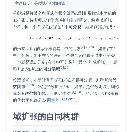
主条目：
可分裂域
和
代数闭域
分裂域是将某个多项式的根全部添加到其系数域中生成的
域扩张，将多项式转化为域扩张进行研究。给定域扩张
L/K
，称一个
K-
多项式
f
在
L
中
可分裂
，如果
f
可以写成：
[2]
:
27-28
的形式，即
f
的每个根都是
L
中的元素
。如果
f
在
L
中可分裂，但不在
L
的任何一个包含
K
的真子域中可分裂
（也就是说
L
是令
f
在其中可分裂的“最小”的域扩张），就
[2]
:
28
称
L
是
f
在
K
上的
可分裂域
。
给定域
K
，如果所有
K-
多项式在
K
都可分裂，则称
K
为
代
[2]
:
30
数闭域
。给定代数扩张
L/K
，如果
L
是代数闭域，则称
alg
[2]
:
31
其为
K
的
代数闭包
，一般记作
K
。给定
K
，则它所有
[N 4]
[2]
:
35
的代数闭包都是
K-
同构
的
。
域扩张的自同构群