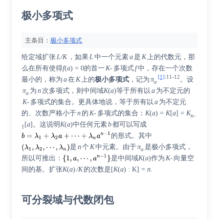
极小多项式
主条目：
极小多项式
给定域扩张
L/K
，如果
L
中一个元素
a
是
K
上的代数元，那
么在所有使得
f
(
a
) =
0的首一
K-
多项式
f
中，存在一个次数
[1]
:
11-12
最小的，称为
a
在
K
上的
极小多项式
，记为
π
。设
a
π
为
n
次多项式，则中间域
K
(
a
)
等于所有以
a
为不定元的
a
K-
多项式的集合。更具体地说，等于所有以
a
为不定元
的、次数严格小于
n
的
K-
多项式的集合：
K
(
a
) =
K
[
a
] =
K
n-
[
a
]
。这说明
K
(
a
)
中任何元素
b
都可以写成
1
的形式。其中
是
n
个
K
中元素。由于
π
是极小多项式，
a
所以可推出：
是中间域
K
(
a
)
作为
K-
向量空
间的基。扩张
K
(
a
)
/K
的次数是
[
K
(
a
) : K] =
n
.
可分裂域与代数闭包