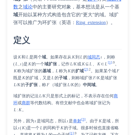
数
之
域论
中的主要研究对象，基本想法是从一个基
域
开始以某种方式构造包含它的“更大”的域。域扩
张可以推广为
环扩张
（
英语
：
Ring_extension
）
。
定义
设
K
和
L
是两个
域
。如果存在从
K
到
L
的
域同态
ι
，则称
[1]
:
9
(
L
,
ι
)是
K
的一个
域扩张
，记作
L/K
或
K
⊆
L
、
K
⊂
L
。
[2]
:
2
K
称为域扩张的
基域
，
L
称为
K
的
扩域
。如果某个域
F
既是
K
的扩域，又是
L
的
子域
，则称域扩张
F/K
是域扩张
L/K
的
子扩张
，称
F
（域扩张
L/K
的）
中间域
。
域扩张的记法
L/K
只是形式上的标记，不表示存在任何
商
环
或
商群
等代数结构。有些文献中也会将域扩张记为
L
:
K
。
[3]
另外，因为
ι
是域同态，所以
ι
是
单射
。由于
K
是域，所
以
ι
(
K
)是一个
L
的同构于
K
的子域。很多时候也直接省略
[1]
:
9
ι
，直接将
K
视为
L
的一个子域
。为了记叙方便，下文