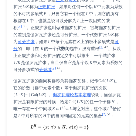
扩张
L/K
称为
正规扩张
，如果对任何一个以
K
中元素为系数
的不可约多项式
P
，只要它有一个根在
L
中，则它的所有
根都在
L
中，也就是说可以分解为
L
上一次因式的乘
[2]
:
36
积
。正规扩张也叫做准伽罗瓦扩张，它与伽罗瓦扩张
的差别是伽罗瓦扩张还是可分扩张。一个代数扩张
L/K
称
为
可分扩张
，如果
L
中每个元素在
K
上的极小多项式是
可
[2]
:
42
分
的，即（在
K
的一个
代数闭包
中）没有重根
。从以
上正规扩张和可分扩张的定义中可以推出：一个域扩张
L/K
是伽罗瓦扩张，当且仅当它是某个以
K
中元素为系数的
[2]
:
42
可分多项式的
分裂域
。
伽罗瓦扩张的自同构群称为其伽罗瓦群，记作
Gal
(
L/K
)。
它的阶数（群中元素个数）等于伽罗瓦扩张的次数：
[
L
:
K
]
= | Gal(
L/K
) |
。
伽罗瓦理论基本定理
说明，当伽罗瓦
扩张是有限扩张的时候，给定
Gal
(
L/K
)的任一个子群
H
，
H
H
唯一存在一个中间域
K
⊂
L
⊂
L
与之对应，这个域
L
恰好
[2]
:
51
是
L
中对所有的
H
中的自同构固定的元素的集合
：