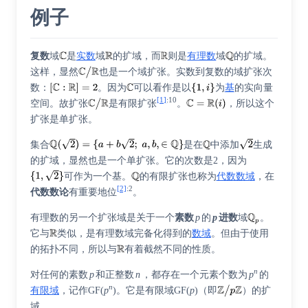
例子
复数
域
是
实数
域
的扩域，而
则是
有理数
域
的扩域。
这样，显然
也是一个域扩张。实数到复数的域扩张次
数：
。因为
可以看作是以
为
基
的实向量
[1]
:
10
空间。故扩张
是有限扩张
。
，所以这个
扩张是单扩张。
集合
是在
中添加
生成
的扩域，显然也是一个单扩张。它的次数是2，因为
可作为一个基。
的有限扩张也称为
代数数域
，在
[2]
:
2
代数数论
有重要地位
。
有理数的另一个扩张域是关于一个
素数
p
的
p
进数
域
。
它与
类似，是有理数域完备化得到的
数域
。但由于使用
的拓扑不同，所以与
有着截然不同的性质。
n
对任何的素数
p
和正整数
n
，都存在一个元素个数为
p
的
n
有限域
，记作
GF(
p
)
。它是有限域
GF(
p
)
（即
）的扩
域。