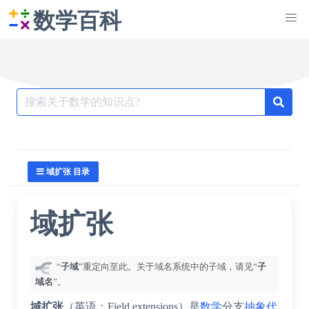
数学百科
Search
for:
域扩张 目录
域扩张
“
子域
”重定向至此。关于域名系统中的子域，请见“
子
域名
”。
域扩张
（英语：
Field extensions
）是
数学
分支
抽象代