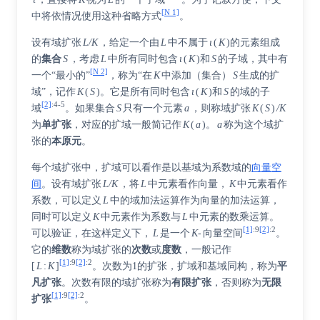
[N 1]
中将依情况使用这种省略方式
。
设有域扩张
L/K
，给定一个由
L
中不属于
ι
(
K
)的元素组成
的
集合
S
，考虑
L
中所有同时包含
ι
(
K
)和
S
的子域，其中有
[N 2]
一个“最小的”
，称为“在
K
中添加（集合）
S
生成的扩
域”，记作
K
(
S
)。它是所有同时包含
ι
(
K
)和
S
的域的子
[2]
:
4-5
域
。如果集合
S
只有一个元素
a
，则称域扩张
K
(
S
)
/K
为
单扩张
，对应的扩域一般简记作
K
(
a
)。
a
称为这个域扩
张的
本原元
。
每个域扩张中，扩域可以看作是以基域为系数域的
向量空
间
。设有域扩张
L/K
，将
L
中元素看作向量，
K
中元素看作
系数，可以定义
L
中的域加法运算作为向量的加法运算，
同时可以定义
K
中元素作为系数与
L
中元素的数乘运算。
[1]
:
9
[2]
:
2
可以验证，在这样定义下，
L
是一个
K-
向量空间
。
它的
维数
称为域扩张的
次数
或
度数
，一般记作
[1]
:
9
[2]
:
2
[
L
:
K
]
。次数为1的扩张，扩域和基域同构，称为
平
凡扩张
。次数有限的域扩张称为
有限扩张
，否则称为
无限
[1]
:
9
[2]
:
2
扩张
。