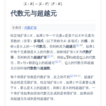
代数元与超越元
主条目：
代数扩张
给定域扩张
L/K
，如果
L
中一个元素
a
是某个以
K
中元素为
系数的（非零）
多项式
（以下简称为
K-
多项式）的
根
，则
[1]
:
10
称
a
是
K
上的一个
代数元
，否则称其为
超越元
。如果
L
中每个元素都是
K
上的代数元，就称域扩张
L/K
为
代数扩
[1]
:
11
张
，否则称其为
超越扩张
。例如
和
都是
上的代数
[1]
:
11
元，而
e
与
π
都是
上的超越元
。
上的代数元和超越
元分别叫做
代数数
与
超越数
。
[2]
:
10-11
每个有限扩张都是代数扩张，反之则不然
。超越扩
张必然是无限扩张。给定域扩张
L/K
，如果
L
中元素要么属
于
K
，要么是
K
上的超越元，则称
L
是
K
的纯超越扩张。一
个单扩张如果由添加代数元生成则是有限扩张，如果由添
加超越元生成则是纯超越扩张。