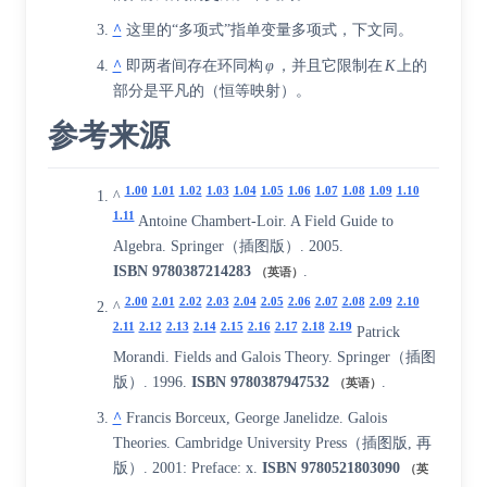
^
这里的“多项式”指单变量多项式，下文同。
^
即两者间存在环同构
φ
，并且它限制在
K
上的
部分是平凡的（恒等映射）。
参考来源
1.00
1.01
1.02
1.03
1.04
1.05
1.06
1.07
1.08
1.09
1.10
^
1.11
Antoine Chambert-Loir. A Field Guide to
Algebra. Springer（插图版）. 2005.
ISBN
9780387214283
.
（英语）
2.00
2.01
2.02
2.03
2.04
2.05
2.06
2.07
2.08
2.09
2.10
^
2.11
2.12
2.13
2.14
2.15
2.16
2.17
2.18
2.19
Patrick
Morandi. Fields and Galois Theory. Springer（插图
版）. 1996.
ISBN
9780387947532
.
（英语）
^
Francis Borceux, George Janelidze. Galois
Theories. Cambridge University Press（插图版, 再
版）. 2001: Preface: x.
ISBN
9780521803090
（英