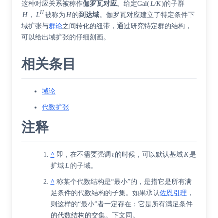
这种对应关系被称作
伽罗瓦对应
。给定
Gal
(
L/K
)的子群
H
H
，
L
被称为
H
的
到达域
。伽罗瓦对应建立了特定条件下
域扩张与
群论
之间转化的纽带，通过研究特定群的结构，
可以给出域扩张的仔细刻画。
相关条目
域论
代数扩张
注释
^
即，在不需要强调
ι
的时候，可以默认基域
K
是
扩域
L
的子域。
^
称某个代数结构是“最小”的，是指它是所有满
足条件的代数结构的子集。如果承认
佐恩引理
，
则这样的“最小”者一定存在：它是所有满足条件
的代数结构的交集。下文同。