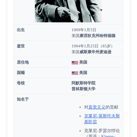
出生
1909年1月5日
美国
康涅狄克州
哈特福德
逝世
1994年1月25日
（85岁）
美国
威斯康辛州
麦迪逊
居住地
美国
国籍
美国
母校
阿默斯特学院
普林斯顿大学
知名于
对
直觉主义
的贡献
克莱尼-莫斯托夫斯
基阶层
克莱尼-罗瑟尔悖论
（
英语
：
Kleene–