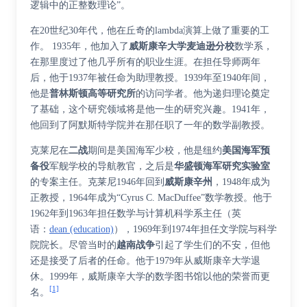
逻辑中的正整数理论”。
在20世纪30年代，他在丘奇的lambda演算上做了重要的工
作。 1935年，他加入了
威斯康辛大学麦迪逊分校
数学系，
在那里度过了他几乎所有的职业生涯。在担任导师两年
后，他于1937年被任命为助理教授。1939年至1940年间，
他是
普林斯顿高等研究所
的访问学者。他为递归理论奠定
了基础，这个研究领域将是他一生的研究兴趣。1941年，
他回到了阿默斯特学院并在那任职了一年的数学副教授。
克莱尼在
二战
期间是美国海军少校，他是纽约
美国海军
预
备役
军舰学校的导航教官，之后是
华盛顿海军研究实验室
的专案主任。克莱尼1946年回到
威斯康辛州
，1948年成为
正教授，1964年成为“Cyrus C. MacDuffee”数学教授。他于
1962年到1963年担任数学与计算机科学系
主任
（
英
语
：
dean (education)
）
，1969年到1974年担任文学院与科学
院院长。尽管当时的
越南战争
引起了学生们的不安，但他
还是接受了后者的任命。他于1979年从威斯康辛大学退
休。1999年，威斯康辛大学的数学图书馆以他的荣誉而更
[1]
名。