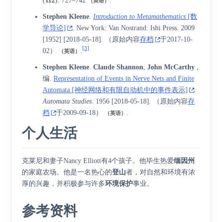
(
112
): 727–742
.
（英语）
Stephen Kleene
.
Introduction to Metamathematics
[数
学导论]
. New York: Van Nostrand: Ishi Press. 2009
[1952]
[
2018-05-18
]
. （原始内容
存档
于2017-10-
[3]
02）
.
（英语）
Stephen Kleene
.
Claude Shannon
;
John McCarthy
,
编.
Representation of Events in Nerve Nets and Finite
Automata [神经网络和有限自动机中的事件表示]
.
Automata Studies
. 1956
[
2018-05-18
]
. （原始内容
存
档
于2009-09-18）
.
（英语）
个人生活
克莱尼和妻子Nancy Elliott有4个孩子。他毕生热爱
缅因州
的家庭农场。他是一名热心的
登山
者，对自然和环境有浓
厚的兴趣，并积极参与许多
环境保护
事业。
参考资料