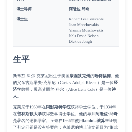
博士导师
阿隆佐·邱奇
博士生
Robert Lee Constable
Joan Moschovakis
Yiannis Moschovakis
Nels David Nelson
Dick de Jongh
生平
斯蒂芬·科尔·克莱尼出生于美国
康涅狄克州
的
哈特福德
。他
的父亲古斯塔夫·克莱尼（Gustav Adolph Kleene）是一位
经
济学
教授，母亲艾丽丝·科尔（Alice Lena Cole）是一位
诗
人
。
克莱尼于1930年在
阿默斯特学院
获得学士学位，于1934年
在
普林斯顿大学
获得数学博士学位。他的导师
阿隆佐·邱奇
是著名的逻辑学家。丘奇在1936年使用
lambda演算
来证明
了判定问题是没有答案的；克莱尼的博士论文题目为“形式