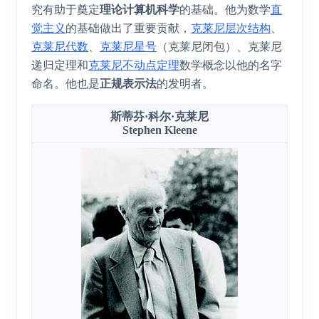
究有助于奠定
理论计算机科学
的基础。他为数学
直
觉主义
的基础做出了重要贡献，
克莱尼层次结构
、
克莱尼代数
、
克莱尼星号
（克莱尼闭包）、
克莱尼
递归定理
和
克莱尼不动点定理
数学概念以他的名字
命名。他也是
正规表示法
的发明者。
斯蒂芬·科尔·克莱尼
Stephen Kleene