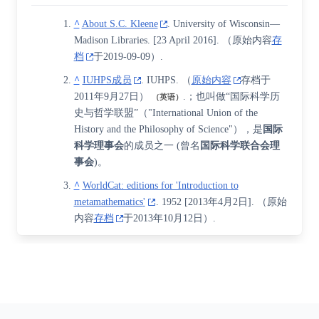
^
About S.C. Kleene
. University of Wisconsin—
Madison Libraries.
[
23 April
2016]
. （原始内容
存
档
于2019-09-09）.
^
IUHPS成员
. IUHPS. （
原始内容
存档于
2011年9月27日）
.
；也叫做“国际科学历
（英语）
史与哲学联盟”（"International Union of the
History and the Philosophy of Science"），是
国际
科学理事会
的成员之一 (曾名
国际科学联合会理
事会
)。
^
WorldCat: editions for 'Introduction to
metamathematics
'
. 1952
[2013年4月2日]
. （原始
内容
存档
于2013年10月12日）.