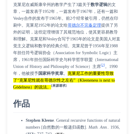
克莱尼在威斯康辛州的教学产生了3篇关于
数学逻辑
的文
章，一篇发表于1952年，一篇发布于1967年，还有一篇和
Vesley合作的发布于1965年。前2个经常被引用，仍然在印
刷中。克莱尼1952年的论文给
哥德尔不完备定理
提供了另
外的证明，这些定理增强了其规范地位，使其更容易教导
和理解。克莱尼和Vesley合写于1965年的论文是美国人对直
觉主义逻辑和数学的经典介绍。克莱尼曾于1956年至1988
年担任符号逻辑协会（Association for Symbolic Logic）主
席，1961年担任国际科学史与科学哲学联盟（International
[2]
Union of History and Philosophy of Science）主席
。1990
年，他被授予
国家科学奖章
。
克莱尼工作的重要性导致
了“克莱尼性就在哥德尔性之左右”（Kleeneness is next to
[来源请求]
Gödelness）的说法。
作品
Stephen Kleene
. General recursive functions of natural
numbers [自然数的一般递归函数].
Math. Ann.
. 1936,