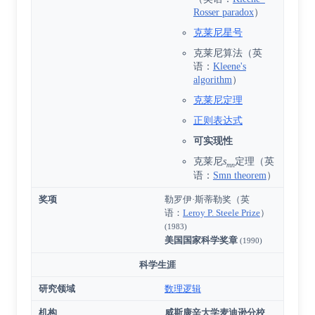
Rosser paradox
）
克莱尼星号
克莱尼算法
（
英
语
：
Kleene's
algorithm
）
克莱尼定理
正则表达式
可实现性
克莱尼
s
定理
（
英
mn
语
：
Smn theorem
）
奖项
勒罗伊·斯蒂勒奖
（
英
语
：
Leroy P. Steele Prize
）
(1983)
美国国家科学奖章
(1990)
科学生涯
研究领域
数理逻辑
机构
威斯康辛大学麦迪逊分校